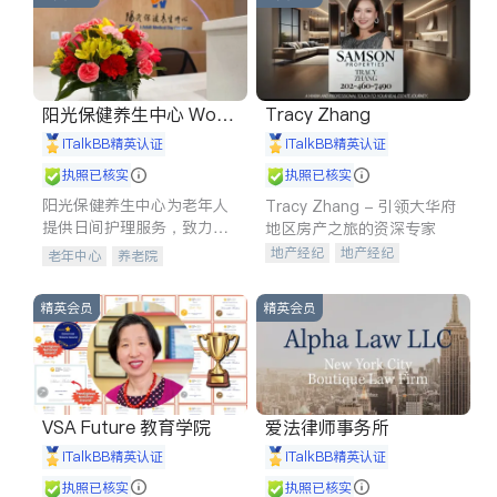
阳光保健养生中心 World
Tracy Zhang
shine
iTalkBB精英认证
iTalkBB精英认证
执照已核实
执照已核实
阳光保健养生中心为老年人
Tracy Zhang - 引领大华府
提供日间护理服务，致力于
地区房产之旅的资深专家
通过持续的护理创新来有效
地产经纪
地产经纪
老年中心
养老院
提升老年人的生活质量。
地产投资
商业地产
商铺租售
开发商建商
精英会员
精英会员
VSA Future 教育学院
爱法律师事务所
iTalkBB精英认证
iTalkBB精英认证
执照已核实
执照已核实