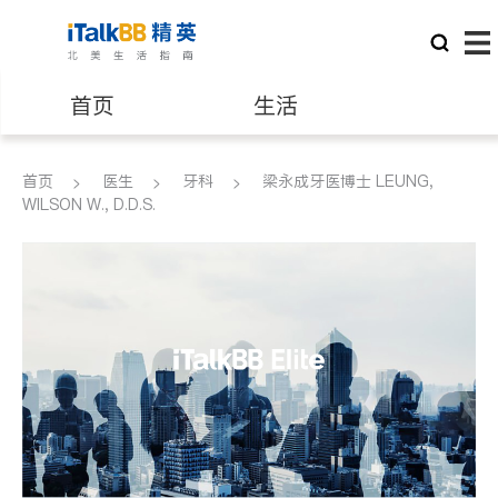
首页
生活
医生
律师
首页
医生
牙科
梁永成牙医博士 LEUNG,
WILSON W., D.D.S.
保险理财
房地产租售
建筑装修
教育
养老
非盈利组织