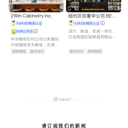
2Win Cabinetry Inc.
纽约贝拉奢华公司 BELL
A LUXE
iTalkBB精英认证
iTalkBB精英认证
设计、制造、安装一体化，
执照已核实
打造高端定制家具和商业空
中华橱柜石材公司以实惠的
间
价格提供实木橱柜，石英石
台面，多种优质不锈钢水
瓷砖橱柜
室内设计
室内设计
瓷砖橱柜
槽、水龙头与抽油烟机。品
建筑设计
卫浴洁具
卫浴洁具
地板建材
质厨房，家的选择。
室内装修
售前软装staging
室内装修
请订阅我们的新闻