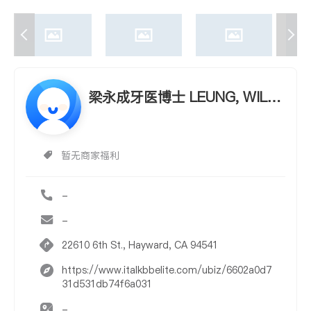
梁永成牙医博士 LEUNG, WILS
ON W., D.D.S.
暂无商家福利
-
-
22610 6th St., Hayward, CA 94541
https://www.italkbbelite.com/ubiz/6602a0d7
31d531db74f6a031
-