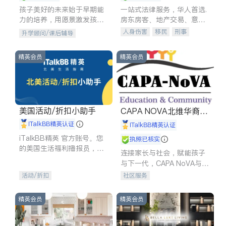
孩子美好的未来始于早期能
一站式法律服务，华人首选.
力的培养，用愿景激发孩子
房东房客、地产交易、意外
的学习潜力和动力。理念：
伤害、车祸重伤、商业诉
人身伤害
移民
刑事
升学顾问/课后辅导
拥有成长型心态是成功的基
讼、商标注册、移民信托、
车祸理赔
民事
房地产
石。
建筑合同、刑事案件全包办
信托/遗嘱
商业
商标注册
精英会员
精英会员
索赔
律师-其它
保释
美国活动/折扣小助手
CAPA NOVA北维华裔家
长会
iTalkBB精英认证
iTalkBB精英认证
iTalkBB精英 官方账号。您
执照已核实
的美国生活福利播报员，精
连接家长与社会，赋能孩子
选独家折扣、本地活动与专
与下一代，CAPA NoVA与您
业讲座，第一时间享受您的
携手建设包容、公平、充满
活动/折扣
社区服务
专属福利。
希望的社区。
精英会员
精英会员