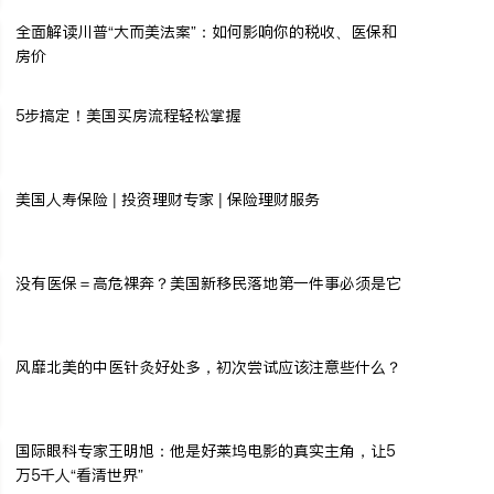
全面解读川普“大而美法案”：如何影响你的税收、医保和
房价
5步搞定！美国买房流程轻松掌握
美国人寿保险 | 投资理财专家 | 保险理财服务
没有医保＝高危裸奔？美国新移民落地第一件事必须是它
风靡北美的中医针灸好处多，初次尝试应该注意些什么？
国际眼科专家王明旭：他是好莱坞电影的真实主角，让5
万5千人“看清世界”