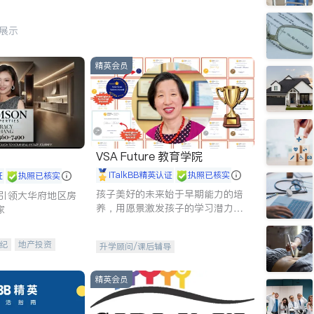
行展示
精英会员
VSA Future 教育学院
iTalkBB精英认证
执照已核实
证
执照已核实
孩子美好的未来始于早期能力的培
g - 引领大华府地区房
养，用愿景激发孩子的学习潜力和
家
动力。理念：拥有成长型心态是成
功的基石。
纪
地产投资
升学顾问/课后辅导
租售
开发商建商
精英会员