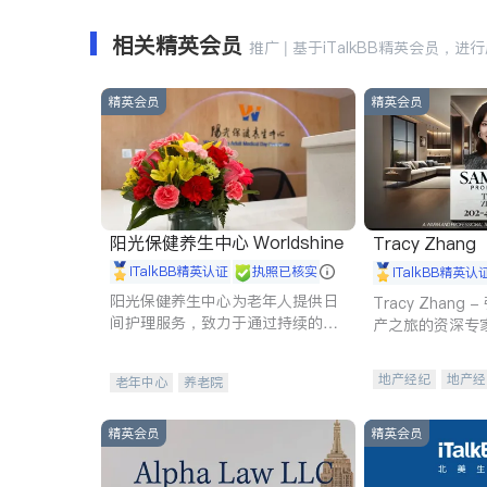
相关精英会员
推广 | 基于iTalkBB精英会员，进
精英会员
精英会员
阳光保健养生中心 Worldshine
Tracy Zhang
iTalkBB精英认证
执照已核实
iTalkBB精英认
阳光保健养生中心为老年人提供日
Tracy Zhan
间护理服务，致力于通过持续的护
产之旅的资深专
理创新来有效提升老年人的生活质
量。
地产经纪
地产经
老年中心
养老院
商业地产
商铺
精英会员
精英会员