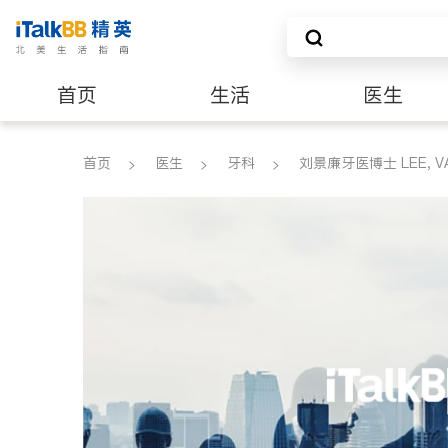
首页
生活
医生
养老
非盈利组织
首页
医生
牙科
刘景廉牙医博士 LEE, VAUG