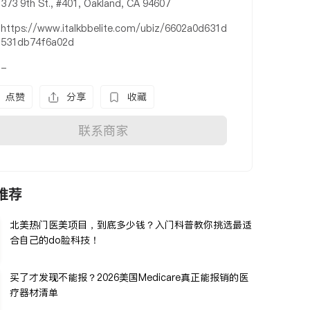
373 9th St., #401, Oakland, CA 94607
https://www.italkbbelite.com/ubiz/6602a0d631d
531db74f6a02d
-
点赞
分享
收藏
联系商家
推荐
北美热门医美项目，到底多少钱？入门科普教你挑选最适
合自己的do脸科技！
买了才发现不能报？2026美国Medicare真正能报销的医
疗器材清单