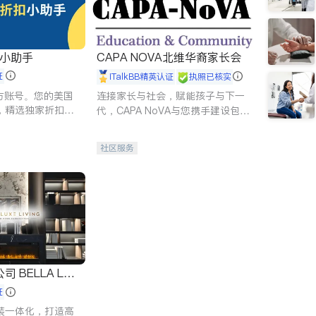
扣小助手
CAPA NOVA北维华裔家长会
证
iTalkBB精英认证
执照已核实
 官方账号。您的美国
连接家长与社会，赋能孩子与下一
，精选独家折扣、
代，CAPA NoVA与您携手建设包
讲座，第一时间享
容、公平、充满希望的社区。
。
社区服务
 LUX
证
装一体化，打造高