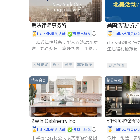
爱法律师事务所
美国活动/折
iTalkBB精英认证
执照已核实
iTalkBB精英认
一站式法律服务，华人首选.房东房
iTalkBB精英
客、地产交易、意外伤害、车祸重
生活福利播报员
伤、商业诉讼、商标注册、移民信
本地活动与专业
托、建筑合同、刑事案件全包办
受您的专属福利
人身伤害
移民
刑事
车祸理赔
活动/折扣
民事
房地产
信托/遗嘱
商业
商标注册
索赔
律师-其它
保释
精英会员
精英会员
2Win Cabinetry Inc.
纽约贝拉奢华公司 BELLA
E
iTalkBB精英认证
执照已核实
iTalkBB精英认
中华橱柜石材公司以实惠的价格提
设计、制造、安