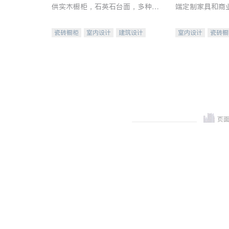
供实木橱柜，石英石台面，多种优
端定制家具和商
质不锈钢水槽、水龙头与抽油烟
机。品质厨房，家的选择。
瓷砖橱柜
室内设计
建筑设计
室内设计
瓷砖橱
卫浴洁具
室内装修
地板建材
售前软
室内装修