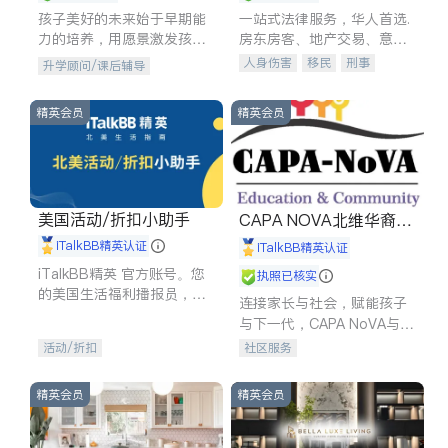
孩子美好的未来始于早期能
一站式法律服务，华人首选.
力的培养，用愿景激发孩子
房东房客、地产交易、意外
的学习潜力和动力。理念：
伤害、车祸重伤、商业诉
人身伤害
移民
刑事
升学顾问/课后辅导
拥有成长型心态是成功的基
讼、商标注册、移民信托、
车祸理赔
民事
房地产
石。
建筑合同、刑事案件全包办
信托/遗嘱
商业
商标注册
精英会员
精英会员
索赔
律师-其它
保释
美国活动/折扣小助手
CAPA NOVA北维华裔家
长会
iTalkBB精英认证
iTalkBB精英认证
iTalkBB精英 官方账号。您
执照已核实
的美国生活福利播报员，精
连接家长与社会，赋能孩子
选独家折扣、本地活动与专
与下一代，CAPA NoVA与您
业讲座，第一时间享受您的
携手建设包容、公平、充满
活动/折扣
社区服务
专属福利。
希望的社区。
精英会员
精英会员