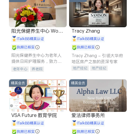
阳光保健养生中心 World
Tracy Zhang
shine
iTalkBB精英认证
iTalkBB精英认证
执照已核实
执照已核实
阳光保健养生中心为老年人
Tracy Zhang - 引领大华府
提供日间护理服务，致力于
地区房产之旅的资深专家
通过持续的护理创新来有效
地产经纪
地产经纪
老年中心
养老院
提升老年人的生活质量。
地产投资
商业地产
商铺租售
开发商建商
精英会员
精英会员
VSA Future 教育学院
爱法律师事务所
iTalkBB精英认证
iTalkBB精英认证
执照已核实
执照已核实