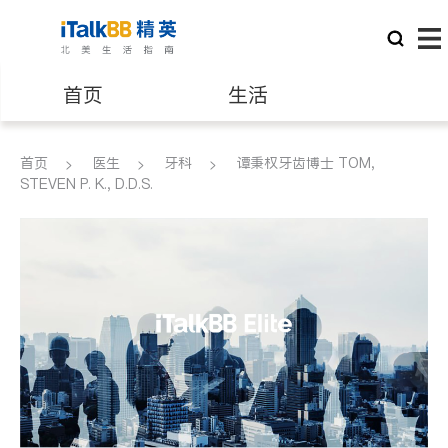
首页
生活
医生
律师
首页
医生
牙科
谭秉权牙齿博士 TOM,
STEVEN P. K., D.D.S.
保险理财
房地产租售
建筑装修
教育
养老
非盈利组织