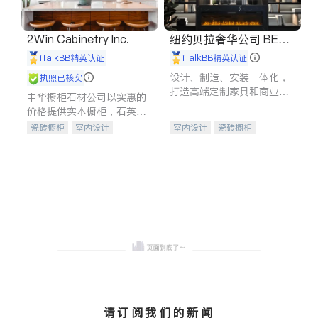
2Win Cabinetry Inc.
纽约贝拉奢华公司 BELL
A LUXE
iTalkBB精英认证
iTalkBB精英认证
设计、制造、安装一体化，
执照已核实
打造高端定制家具和商业空
中华橱柜石材公司以实惠的
间
价格提供实木橱柜，石英石
台面，多种优质不锈钢水
瓷砖橱柜
室内设计
室内设计
瓷砖橱柜
槽、水龙头与抽油烟机。品
建筑设计
卫浴洁具
卫浴洁具
地板建材
质厨房，家的选择。
室内装修
售前软装staging
室内装修
请订阅我们的新闻