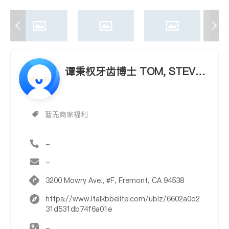
谭秉权牙齿博士 TOM, STEVEN
P. K., D.D.S.
暂无商家福利
-
-
3200 Mowry Ave., #F, Fremont, CA 94538
https://www.italkbbelite.com/ubiz/6602a0d2
31d531db74f6a01e
-