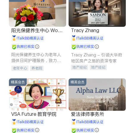
阳光保健养生中心 World
Tracy Zhang
shine
iTalkBB精英认证
iTalkBB精英认证
执照已核实
执照已核实
阳光保健养生中心为老年人
Tracy Zhang - 引领大华府
提供日间护理服务，致力于
地区房产之旅的资深专家
通过持续的护理创新来有效
地产经纪
地产经纪
老年中心
养老院
提升老年人的生活质量。
地产投资
商业地产
商铺租售
开发商建商
精英会员
精英会员
VSA Future 教育学院
爱法律师事务所
iTalkBB精英认证
iTalkBB精英认证
执照已核实
执照已核实