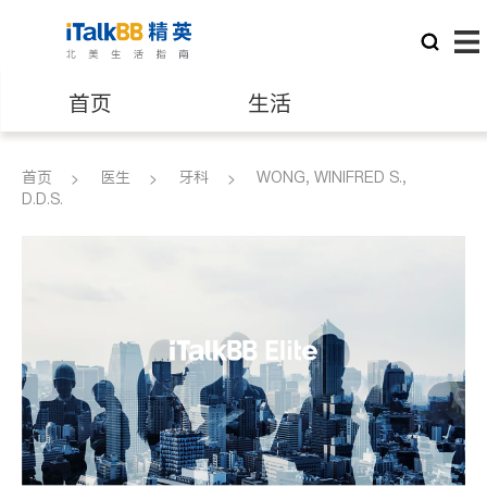
首页
生活
医生
律师
首页
医生
牙科
WONG, WINIFRED S.,
D.D.S.
保险理财
房地产租售
建筑装修
教育
养老
非盈利组织