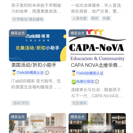
孩子美好的未来始于早期能
一站式法律服务，华人首选.
力的培养，用愿景激发孩子
房东房客、地产交易、意外
的学习潜力和动力。理念：
伤害、车祸重伤、商业诉
人身伤害
移民
刑事
升学顾问/课后辅导
拥有成长型心态是成功的基
讼、商标注册、移民信托、
车祸理赔
民事
房地产
石。
建筑合同、刑事案件全包办
信托/遗嘱
商业
商标注册
精英会员
精英会员
索赔
律师-其它
保释
美国活动/折扣小助手
CAPA NOVA北维华裔家
长会
iTalkBB精英认证
iTalkBB精英认证
iTalkBB精英 官方账号。您
执照已核实
的美国生活福利播报员，精
连接家长与社会，赋能孩子
选独家折扣、本地活动与专
与下一代，CAPA NoVA与您
业讲座，第一时间享受您的
携手建设包容、公平、充满
活动/折扣
社区服务
专属福利。
希望的社区。
精英会员
精英会员