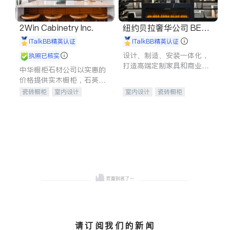
2Win Cabinetry Inc.
纽约贝拉奢华公司 BELL
A LUXE
iTalkBB精英认证
iTalkBB精英认证
设计、制造、安装一体化，
执照已核实
打造高端定制家具和商业空
中华橱柜石材公司以实惠的
间
价格提供实木橱柜，石英石
台面，多种优质不锈钢水
瓷砖橱柜
室内设计
室内设计
瓷砖橱柜
槽、水龙头与抽油烟机。品
建筑设计
卫浴洁具
卫浴洁具
地板建材
质厨房，家的选择。
室内装修
售前软装staging
室内装修
请订阅我们的新闻