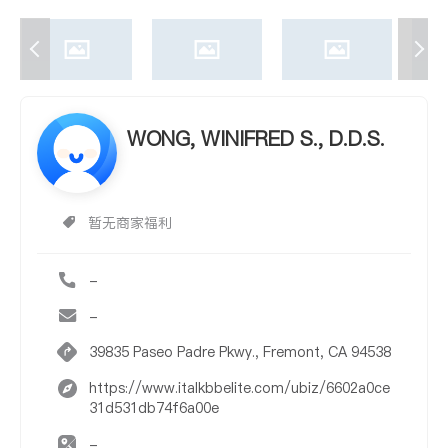
WONG, WINIFRED S., D.D.S.
暂无商家福利
-
-
39835 Paseo Padre Pkwy., Fremont, CA 94538
https://www.italkbbelite.com/ubiz/6602a0ce
31d531db74f6a00e
-