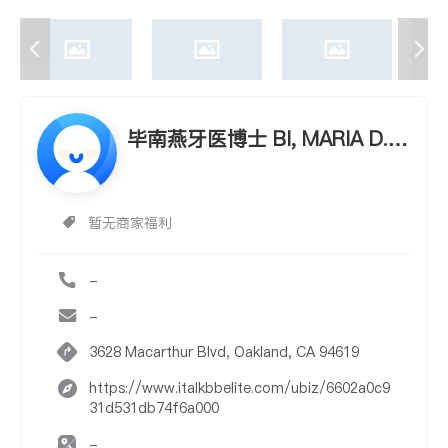
毕南燕牙医博士 BI, MARIA D.D.
S.
暂无商家福利
-
-
3628 Macarthur Blvd, Oakland, CA 94619
https://www.italkbbelite.com/ubiz/6602a0c9
31d531db74f6a000
-