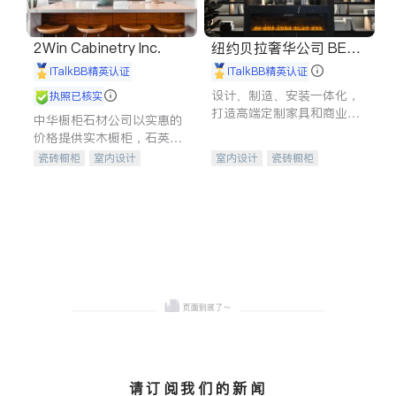
2Win Cabinetry Inc.
纽约贝拉奢华公司 BELL
A LUXE
iTalkBB精英认证
iTalkBB精英认证
设计、制造、安装一体化，
执照已核实
打造高端定制家具和商业空
中华橱柜石材公司以实惠的
间
价格提供实木橱柜，石英石
台面，多种优质不锈钢水
瓷砖橱柜
室内设计
室内设计
瓷砖橱柜
槽、水龙头与抽油烟机。品
建筑设计
卫浴洁具
卫浴洁具
地板建材
质厨房，家的选择。
室内装修
售前软装staging
室内装修
请订阅我们的新闻