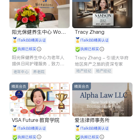
阳光保健养生中心 World
Tracy Zhang
shine
iTalkBB精英认证
iTalkBB精英认证
执照已核实
执照已核实
阳光保健养生中心为老年人
Tracy Zhang - 引领大华府
提供日间护理服务，致力于
地区房产之旅的资深专家
通过持续的护理创新来有效
地产经纪
地产经纪
老年中心
养老院
提升老年人的生活质量。
地产投资
商业地产
商铺租售
开发商建商
精英会员
精英会员
VSA Future 教育学院
爱法律师事务所
iTalkBB精英认证
iTalkBB精英认证
执照已核实
执照已核实