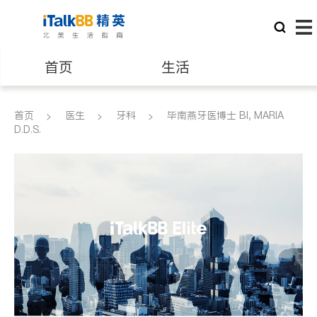
首页
生活
医生
律师
首页
医生
牙科
毕南燕牙医博士 BI, MARIA
D.D.S.
保险理财
房地产租售
建筑装修
教育
养老
非盈利组织