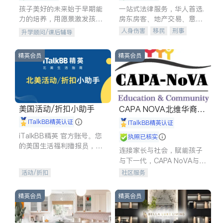
孩子美好的未来始于早期能
一站式法律服务，华人首选.
力的培养，用愿景激发孩子
房东房客、地产交易、意外
的学习潜力和动力。理念：
伤害、车祸重伤、商业诉
人身伤害
移民
刑事
升学顾问/课后辅导
拥有成长型心态是成功的基
讼、商标注册、移民信托、
车祸理赔
民事
房地产
石。
建筑合同、刑事案件全包办
信托/遗嘱
商业
商标注册
精英会员
精英会员
索赔
律师-其它
保释
美国活动/折扣小助手
CAPA NOVA北维华裔家
长会
iTalkBB精英认证
iTalkBB精英认证
iTalkBB精英 官方账号。您
执照已核实
的美国生活福利播报员，精
连接家长与社会，赋能孩子
选独家折扣、本地活动与专
与下一代，CAPA NoVA与您
业讲座，第一时间享受您的
携手建设包容、公平、充满
活动/折扣
社区服务
专属福利。
希望的社区。
精英会员
精英会员