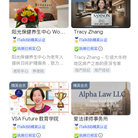
阳光保健养生中心 World
Tracy Zhang
shine
iTalkBB精英认证
iTalkBB精英认证
执照已核实
执照已核实
阳光保健养生中心为老年人
Tracy Zhang - 引领大华府
提供日间护理服务，致力于
地区房产之旅的资深专家
通过持续的护理创新来有效
地产经纪
地产经纪
老年中心
养老院
提升老年人的生活质量。
地产投资
商业地产
商铺租售
开发商建商
精英会员
精英会员
VSA Future 教育学院
爱法律师事务所
iTalkBB精英认证
iTalkBB精英认证
执照已核实
执照已核实