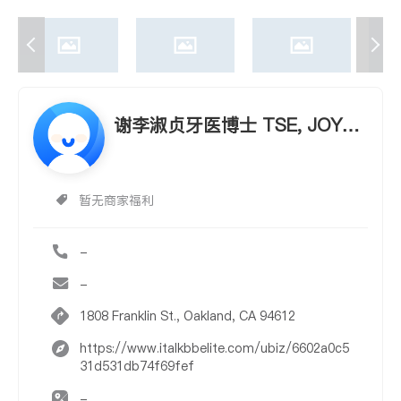
谢李淑贞牙医博士 TSE, JOYCE
L., D.D.S
暂无商家福利
-
-
1808 Franklin St., Oakland, CA 94612
https://www.italkbbelite.com/ubiz/6602a0c5
31d531db74f69fef
-