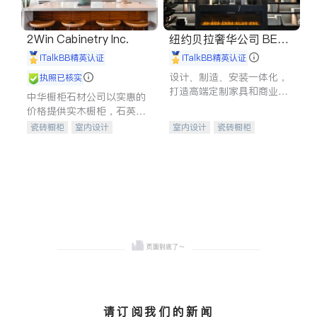
2Win Cabinetry Inc.
纽约贝拉奢华公司 BELL
A LUXE
iTalkBB精英认证
iTalkBB精英认证
设计、制造、安装一体化，
执照已核实
打造高端定制家具和商业空
中华橱柜石材公司以实惠的
间
价格提供实木橱柜，石英石
台面，多种优质不锈钢水
瓷砖橱柜
室内设计
室内设计
瓷砖橱柜
槽、水龙头与抽油烟机。品
建筑设计
卫浴洁具
卫浴洁具
地板建材
质厨房，家的选择。
室内装修
售前软装staging
室内装修
请订阅我们的新闻