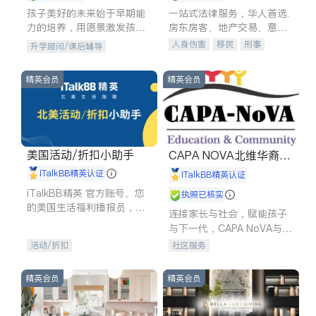
孩子美好的未来始于早期能
一站式法律服务，华人首选.
力的培养，用愿景激发孩子
房东房客、地产交易、意外
的学习潜力和动力。理念：
伤害、车祸重伤、商业诉
人身伤害
移民
刑事
升学顾问/课后辅导
拥有成长型心态是成功的基
讼、商标注册、移民信托、
车祸理赔
民事
房地产
石。
建筑合同、刑事案件全包办
信托/遗嘱
商业
商标注册
精英会员
精英会员
索赔
律师-其它
保释
美国活动/折扣小助手
CAPA NOVA北维华裔家
长会
iTalkBB精英认证
iTalkBB精英认证
iTalkBB精英 官方账号。您
执照已核实
的美国生活福利播报员，精
连接家长与社会，赋能孩子
选独家折扣、本地活动与专
与下一代，CAPA NoVA与您
业讲座，第一时间享受您的
携手建设包容、公平、充满
活动/折扣
社区服务
专属福利。
希望的社区。
精英会员
精英会员