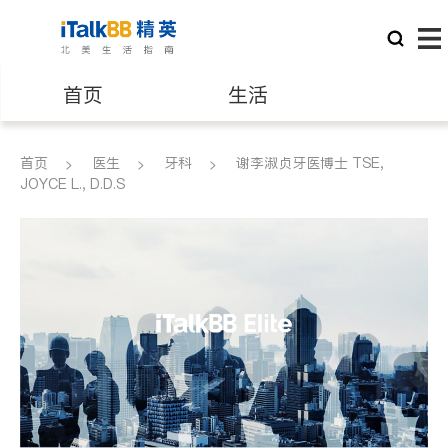
首页
生活
医生
律师
首页
医生
牙科
谢李淑贞牙医博士 TSE,
JOYCE L., D.D.S
保险理财
房地产租售
建筑装修
教育
养老
非盈利组织