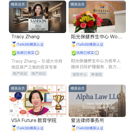
精英会员
精英会员
Tracy Zhang
阳光保健养生中心 World
shine
iTalkBB精英认证
iTalkBB精英认证
执照已核实
执照已核实
阳光保健养生中心为老年人
Tracy Zhang - 引领大华府
提供日间护理服务，致力于
地区房产之旅的资深专家
通过持续的护理创新来有效
地产经纪
地产经纪
老年中心
养老院
提升老年人的生活质量。
地产投资
商业地产
商铺租售
开发商建商
精英会员
精英会员
VSA Future 教育学院
爱法律师事务所
iTalkBB精英认证
iTalkBB精英认证