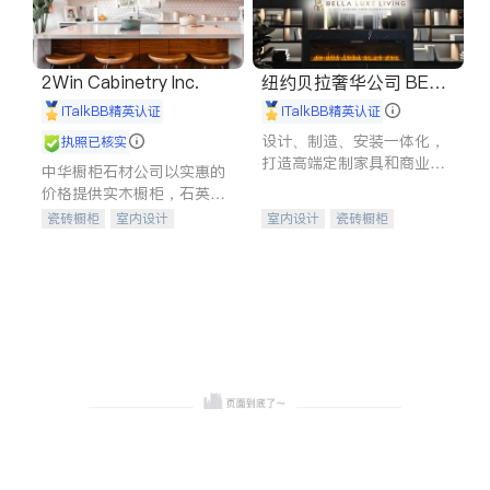
2Win Cabinetry Inc.
纽约贝拉奢华公司 BELL
A LUXE
iTalkBB精英认证
iTalkBB精英认证
设计、制造、安装一体化，
执照已核实
打造高端定制家具和商业空
中华橱柜石材公司以实惠的
间
价格提供实木橱柜，石英石
台面，多种优质不锈钢水
瓷砖橱柜
室内设计
室内设计
瓷砖橱柜
槽、水龙头与抽油烟机。品
建筑设计
卫浴洁具
卫浴洁具
地板建材
质厨房，家的选择。
室内装修
售前软装staging
室内装修