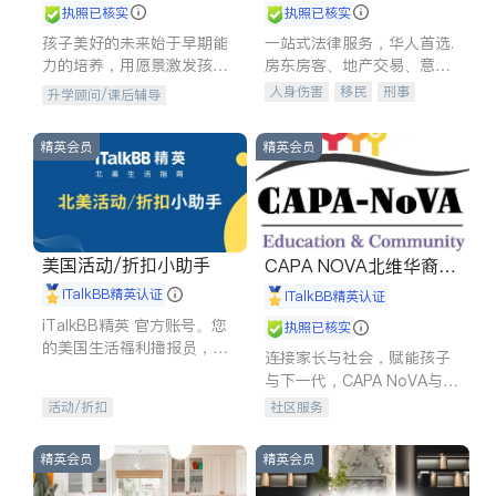
执照已核实
执照已核实
孩子美好的未来始于早期能
一站式法律服务，华人首选.
力的培养，用愿景激发孩子
房东房客、地产交易、意外
的学习潜力和动力。理念：
伤害、车祸重伤、商业诉
人身伤害
移民
刑事
升学顾问/课后辅导
拥有成长型心态是成功的基
讼、商标注册、移民信托、
车祸理赔
民事
房地产
石。
建筑合同、刑事案件全包办
信托/遗嘱
商业
商标注册
精英会员
精英会员
索赔
律师-其它
保释
美国活动/折扣小助手
CAPA NOVA北维华裔家
长会
iTalkBB精英认证
iTalkBB精英认证
iTalkBB精英 官方账号。您
执照已核实
的美国生活福利播报员，精
连接家长与社会，赋能孩子
选独家折扣、本地活动与专
与下一代，CAPA NoVA与您
业讲座，第一时间享受您的
携手建设包容、公平、充满
活动/折扣
社区服务
专属福利。
希望的社区。
精英会员
精英会员