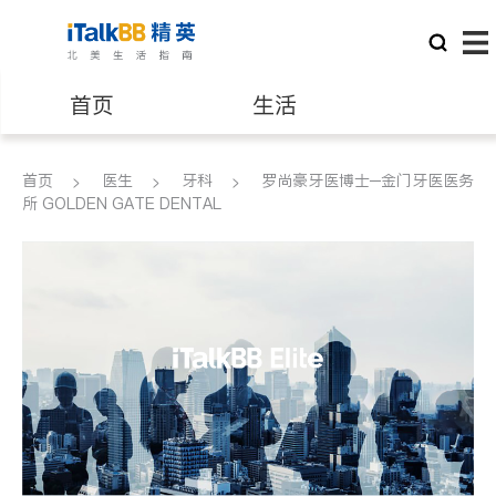
首页
生活
医生
律师
首页
医生
牙科
罗尚豪牙医博士─金门牙医医务
所 GOLDEN GATE DENTAL
保险理财
房地产租售
建筑装修
教育
养老
非盈利组织