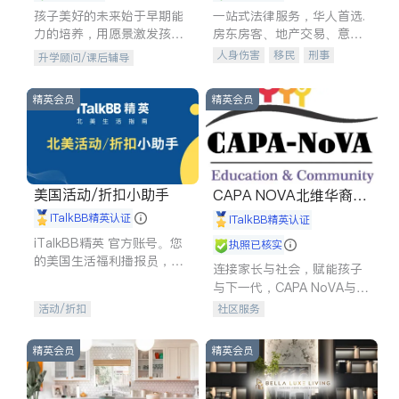
孩子美好的未来始于早期能
一站式法律服务，华人首选.
力的培养，用愿景激发孩子
房东房客、地产交易、意外
的学习潜力和动力。理念：
伤害、车祸重伤、商业诉
人身伤害
移民
刑事
升学顾问/课后辅导
拥有成长型心态是成功的基
讼、商标注册、移民信托、
车祸理赔
民事
房地产
石。
建筑合同、刑事案件全包办
信托/遗嘱
商业
商标注册
精英会员
精英会员
索赔
律师-其它
保释
美国活动/折扣小助手
CAPA NOVA北维华裔家
长会
iTalkBB精英认证
iTalkBB精英认证
iTalkBB精英 官方账号。您
执照已核实
的美国生活福利播报员，精
连接家长与社会，赋能孩子
选独家折扣、本地活动与专
与下一代，CAPA NoVA与您
业讲座，第一时间享受您的
携手建设包容、公平、充满
活动/折扣
社区服务
专属福利。
希望的社区。
精英会员
精英会员