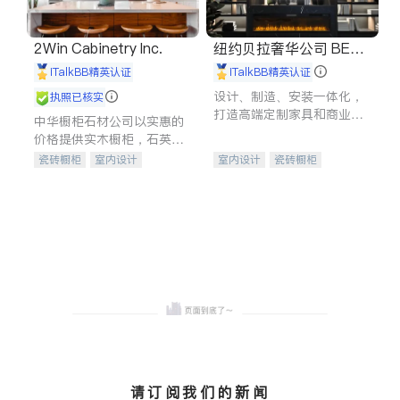
2Win Cabinetry Inc.
纽约贝拉奢华公司 BELL
A LUXE
iTalkBB精英认证
iTalkBB精英认证
设计、制造、安装一体化，
执照已核实
打造高端定制家具和商业空
中华橱柜石材公司以实惠的
间
价格提供实木橱柜，石英石
台面，多种优质不锈钢水
瓷砖橱柜
室内设计
室内设计
瓷砖橱柜
槽、水龙头与抽油烟机。品
建筑设计
卫浴洁具
卫浴洁具
地板建材
质厨房，家的选择。
室内装修
售前软装staging
室内装修
请订阅我们的新闻