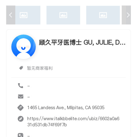
顾久平牙医博士 GU, JULIE, D.
D.S.
暂无商家福利
-
-
1465 Landess Ave., Milpitas, CA 95035
https://www.italkbbelite.com/ubiz/6602a0a6
31d531db74f69f7b
-