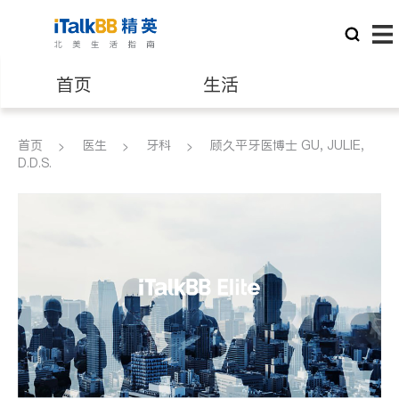
首页
生活
医生
律师
首页
医生
牙科
顾久平牙医博士 GU, JULIE,
D.D.S.
保险理财
房地产租售
建筑装修
教育
养老
非盈利组织