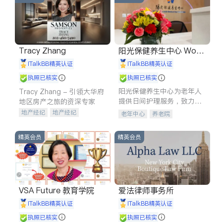
Tracy Zhang
阳光保健养生中心 World
shine
iTalkBB精英认证
iTalkBB精英认证
执照已核实
执照已核实
阳光保健养生中心为老年人
Tracy Zhang - 引领大华府
提供日间护理服务，致力于
地区房产之旅的资深专家
通过持续的护理创新来有效
地产经纪
地产经纪
老年中心
养老院
提升老年人的生活质量。
地产投资
商业地产
商铺租售
开发商建商
精英会员
精英会员
VSA Future 教育学院
爱法律师事务所
iTalkBB精英认证
iTalkBB精英认证
执照已核实
执照已核实