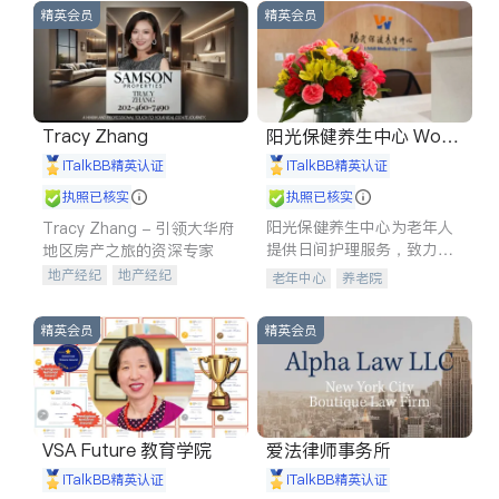
精英会员
精英会员
Tracy Zhang
阳光保健养生中心 World
shine
iTalkBB精英认证
iTalkBB精英认证
执照已核实
执照已核实
阳光保健养生中心为老年人
Tracy Zhang - 引领大华府
提供日间护理服务，致力于
地区房产之旅的资深专家
通过持续的护理创新来有效
地产经纪
地产经纪
老年中心
养老院
提升老年人的生活质量。
地产投资
商业地产
商铺租售
开发商建商
精英会员
精英会员
VSA Future 教育学院
爱法律师事务所
iTalkBB精英认证
iTalkBB精英认证