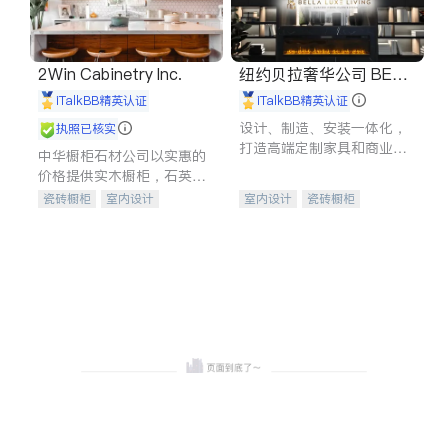
2Win Cabinetry Inc.
纽约贝拉奢华公司 BELL
A LUXE
iTalkBB精英认证
iTalkBB精英认证
设计、制造、安装一体化，
执照已核实
打造高端定制家具和商业空
中华橱柜石材公司以实惠的
间
价格提供实木橱柜，石英石
台面，多种优质不锈钢水
瓷砖橱柜
室内设计
室内设计
瓷砖橱柜
槽、水龙头与抽油烟机。品
建筑设计
卫浴洁具
卫浴洁具
地板建材
质厨房，家的选择。
室内装修
售前软装staging
室内装修