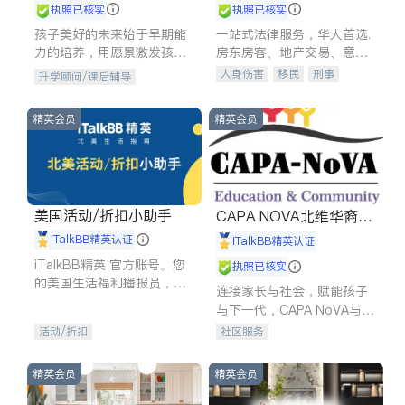
执照已核实
执照已核实
孩子美好的未来始于早期能
一站式法律服务，华人首选.
力的培养，用愿景激发孩子
房东房客、地产交易、意外
的学习潜力和动力。理念：
伤害、车祸重伤、商业诉
人身伤害
移民
刑事
升学顾问/课后辅导
拥有成长型心态是成功的基
讼、商标注册、移民信托、
车祸理赔
民事
房地产
石。
建筑合同、刑事案件全包办
信托/遗嘱
商业
商标注册
精英会员
精英会员
索赔
律师-其它
保释
美国活动/折扣小助手
CAPA NOVA北维华裔家
长会
iTalkBB精英认证
iTalkBB精英认证
iTalkBB精英 官方账号。您
执照已核实
的美国生活福利播报员，精
连接家长与社会，赋能孩子
选独家折扣、本地活动与专
与下一代，CAPA NoVA与您
业讲座，第一时间享受您的
携手建设包容、公平、充满
活动/折扣
社区服务
专属福利。
希望的社区。
精英会员
精英会员