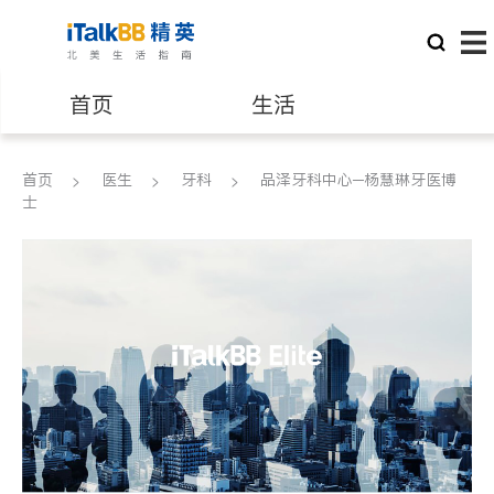
首页
生活
医生
律师
首页
医生
牙科
品泽牙科中心─杨慧琳牙医博
士
保险理财
房地产租售
建筑装修
教育
养老
非盈利组织