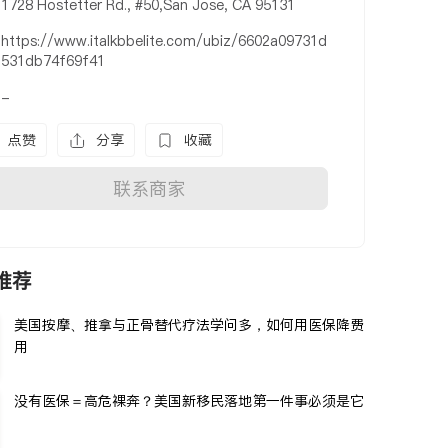
1728 Hostetter Rd., #50,San Jose, CA 95131
https://www.italkbbelite.com/ubiz/6602a09731d
531db74f69f41
-
点赞
分享
收藏
联系商家
推荐
美国按摩、推拿与正骨替代疗法学问多，如何用医保降费
用
没有医保＝高危裸奔？美国新移民落地第一件事必须是它