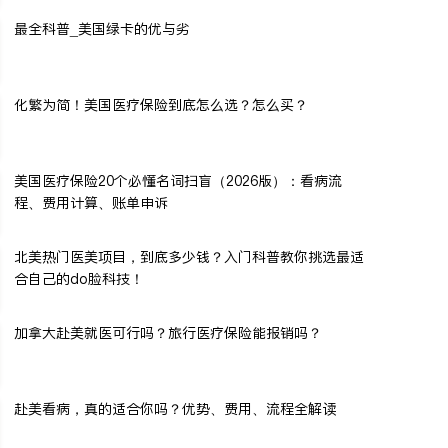
最全科普_美国绿卡的优与劣
化繁为简！美国医疗保险到底怎么选？怎么买？
美国医疗保险20个必懂名词扫盲（2026版）：看病流
程、费用计算、账单申诉
北美热门医美项目，到底多少钱？入门科普教你挑选最适
合自己的do脸科技！
加拿大赴美就医可行吗？旅行医疗保险能报销吗？
赴美看病，真的适合你吗？优势、费用、流程全解读