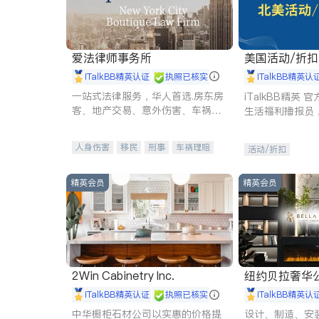
爱法律师事务所
美国活动/折
iTalkBB精英认证
执照已核实
iTalkBB精英认
一站式法律服务，华人首选.房东房
iTalkBB精英
客、地产交易、意外伤害、车祸重
生活福利播报员
伤、商业诉讼、商标注册、移民信
本地活动与专业
托、建筑合同、刑事案件全包办
受您的专属福利
人身伤害
移民
刑事
车祸理赔
活动/折扣
民事
房地产
信托/遗嘱
商业
商标注册
索赔
律师-其它
保释
精英会员
精英会员
2Win Cabinetry Inc.
纽约贝拉奢华公司 BELLA
E
iTalkBB精英认证
执照已核实
iTalkBB精英认
中华橱柜石材公司以实惠的价格提
设计、制造、安