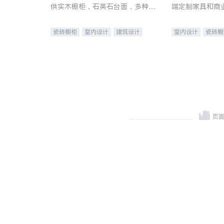
供实木橱柜，石英石台面，多种优
端定制家具和商
质不锈钢水槽、水龙头与抽油烟
机。品质厨房，家的选择。
瓷砖橱柜
室内设计
建筑设计
室内设计
瓷砖橱
卫浴洁具
室内装修
地板建材
售前软
室内装修