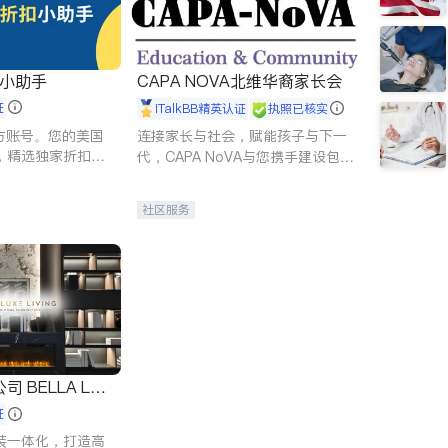
扣小助手
CAPA NOVA北维华裔家长会
证
iTalkBB精英认证
执照已核实
 官方账号。您的美国
连接家长与社会，赋能孩子与下一
，精选独家折扣、
代，CAPA NoVA与您携手建设包
讲座，第一时间享
容、公平、充满希望的社区。
。
社区服务
 LUX
证
装一体化，打造高