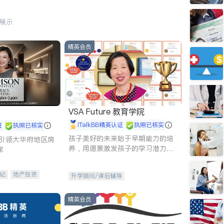
行展示
精英会员
VSA Future 教育学院
iTalkBB精英认证
执照已核实
证
执照已核实
孩子美好的未来始于早期能力的培
g - 引领大华府地区房
养，用愿景激发孩子的学习潜力和
家
动力。理念：拥有成长型心态是成
功的基石。
纪
地产投资
升学顾问/课后辅导
租售
开发商建商
精英会员