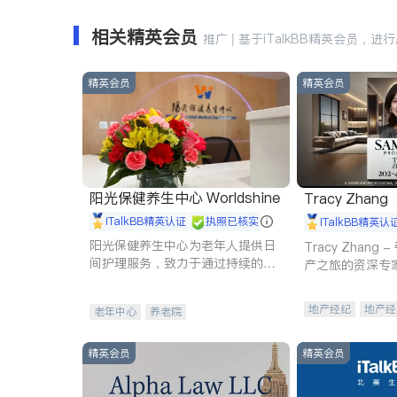
相关精英会员
推广 | 基于iTalkBB精英会员，进
精英会员
精英会员
阳光保健养生中心 Worldshine
Tracy Zhang
iTalkBB精英认证
执照已核实
iTalkBB精英认
阳光保健养生中心为老年人提供日
Tracy Zhan
间护理服务，致力于通过持续的护
产之旅的资深专
理创新来有效提升老年人的生活质
量。
地产经纪
地产经
老年中心
养老院
商业地产
商铺
精英会员
精英会员