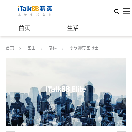
首页
生活
医生
律师
首页
医生
牙科
李欣蓓牙医博士
保险理财
房地产租售
建筑装修
教育
养老
非盈利组织