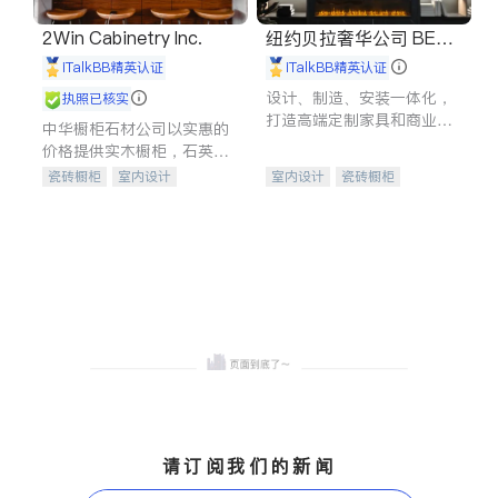
2Win Cabinetry Inc.
纽约贝拉奢华公司 BELL
A LUXE
iTalkBB精英认证
iTalkBB精英认证
设计、制造、安装一体化，
执照已核实
打造高端定制家具和商业空
中华橱柜石材公司以实惠的
间
价格提供实木橱柜，石英石
台面，多种优质不锈钢水
瓷砖橱柜
室内设计
室内设计
瓷砖橱柜
槽、水龙头与抽油烟机。品
建筑设计
卫浴洁具
卫浴洁具
地板建材
质厨房，家的选择。
室内装修
售前软装staging
室内装修
请订阅我们的新闻