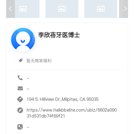
李欣蓓牙医博士
暂无商家福利
-
-
194 S. Hillview Dr.,Milpitas, CA 95035
https://www.italkbbelite.com/ubiz/6602a090
31d531db74f69f21
-