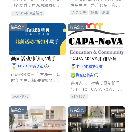
力的培养，用愿景激发孩子
房东房客、地产交易、意外
的学习潜力和动力。理念：
伤害、车祸重伤、商业诉
人身伤害
移民
刑事
升学顾问/课后辅导
拥有成长型心态是成功的基
讼、商标注册、移民信托、
车祸理赔
民事
房地产
石。
建筑合同、刑事案件全包办
信托/遗嘱
商业
商标注册
精英会员
精英会员
索赔
律师-其它
保释
美国活动/折扣小助手
CAPA NOVA北维华裔家
长会
iTalkBB精英认证
iTalkBB精英认证
iTalkBB精英 官方账号。您
执照已核实
的美国生活福利播报员，精
连接家长与社会，赋能孩子
选独家折扣、本地活动与专
与下一代，CAPA NoVA与您
业讲座，第一时间享受您的
携手建设包容、公平、充满
活动/折扣
社区服务
专属福利。
希望的社区。
精英会员
精英会员