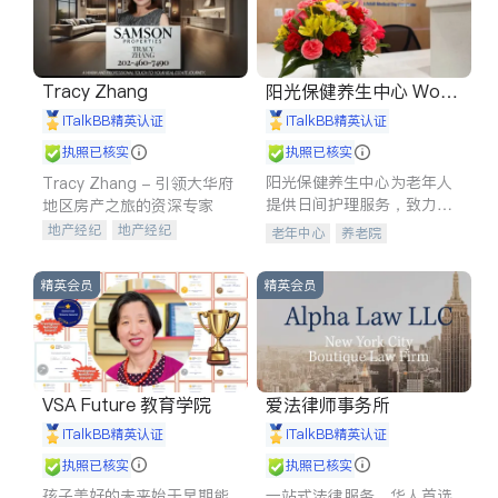
Tracy Zhang
阳光保健养生中心 World
shine
iTalkBB精英认证
iTalkBB精英认证
执照已核实
执照已核实
阳光保健养生中心为老年人
Tracy Zhang - 引领大华府
提供日间护理服务，致力于
地区房产之旅的资深专家
通过持续的护理创新来有效
地产经纪
地产经纪
老年中心
养老院
提升老年人的生活质量。
地产投资
商业地产
商铺租售
开发商建商
精英会员
精英会员
VSA Future 教育学院
爱法律师事务所
iTalkBB精英认证
iTalkBB精英认证
执照已核实
执照已核实
孩子美好的未来始于早期能
一站式法律服务，华人首选.