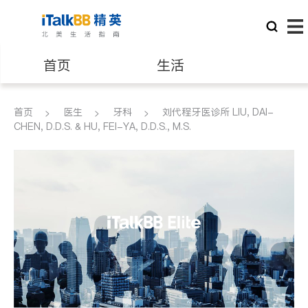
首页
生活
医生
律师
首页
医生
牙科
刘代程牙医诊所 LIU, DAI-
CHEN, D.D.S. & HU, FEI-YA, D.D.S., M.S.
保险理财
房地产租售
建筑装修
教育
养老
非盈利组织