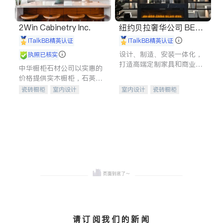
2Win Cabinetry Inc.
纽约贝拉奢华公司 BELL
A LUXE
iTalkBB精英认证
iTalkBB精英认证
设计、制造、安装一体化，
执照已核实
打造高端定制家具和商业空
中华橱柜石材公司以实惠的
间
价格提供实木橱柜，石英石
台面，多种优质不锈钢水
瓷砖橱柜
室内设计
室内设计
瓷砖橱柜
槽、水龙头与抽油烟机。品
建筑设计
卫浴洁具
卫浴洁具
地板建材
质厨房，家的选择。
室内装修
售前软装staging
室内装修
请订阅我们的新闻