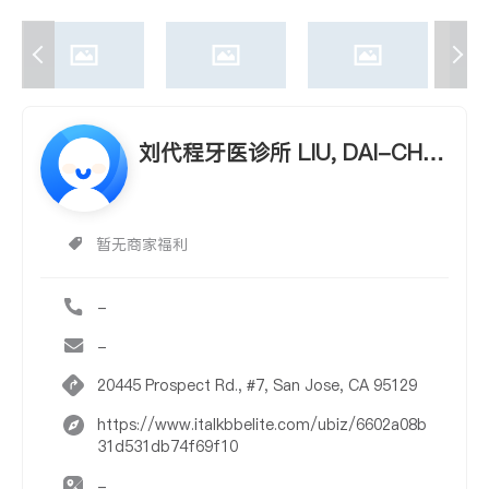
刘代程牙医诊所 LIU, DAI-CHE
N, D.D.S. & HU, FEI-YA, D.D.S.,
M.S.
暂无商家福利
-
-
20445 Prospect Rd., #7, San Jose, CA 95129
https://www.italkbbelite.com/ubiz/6602a08b
31d531db74f69f10
-