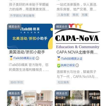
孩子美好的未来始于早期能
一站式法律服务，华人首选.
力的培养，用愿景激发孩子
房东房客、地产交易、意外
的学习潜力和动力。理念：
伤害、车祸重伤、商业诉
人身伤害
移民
刑事
升学顾问/课后辅导
拥有成长型心态是成功的基
讼、商标注册、移民信托、
车祸理赔
民事
房地产
石。
建筑合同、刑事案件全包办
信托/遗嘱
商业
商标注册
精英会员
精英会员
索赔
律师-其它
保释
美国活动/折扣小助手
CAPA NOVA北维华裔家
长会
iTalkBB精英认证
iTalkBB精英认证
iTalkBB精英 官方账号。您
执照已核实
的美国生活福利播报员，精
连接家长与社会，赋能孩子
选独家折扣、本地活动与专
与下一代，CAPA NoVA与您
业讲座，第一时间享受您的
携手建设包容、公平、充满
活动/折扣
社区服务
专属福利。
希望的社区。
精英会员
精英会员