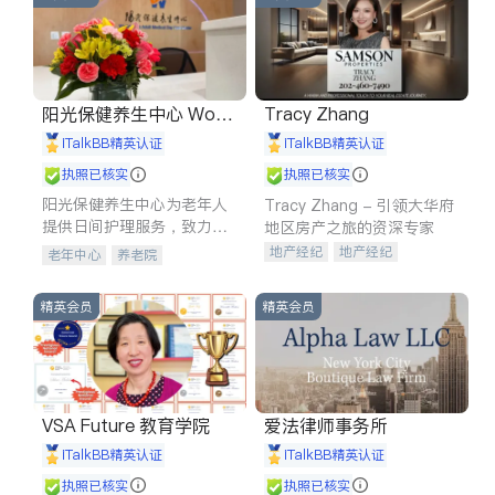
阳光保健养生中心 World
Tracy Zhang
shine
iTalkBB精英认证
iTalkBB精英认证
执照已核实
执照已核实
阳光保健养生中心为老年人
Tracy Zhang - 引领大华府
提供日间护理服务，致力于
地区房产之旅的资深专家
通过持续的护理创新来有效
地产经纪
地产经纪
老年中心
养老院
提升老年人的生活质量。
地产投资
商业地产
商铺租售
开发商建商
精英会员
精英会员
VSA Future 教育学院
爱法律师事务所
iTalkBB精英认证
iTalkBB精英认证
执照已核实
执照已核实