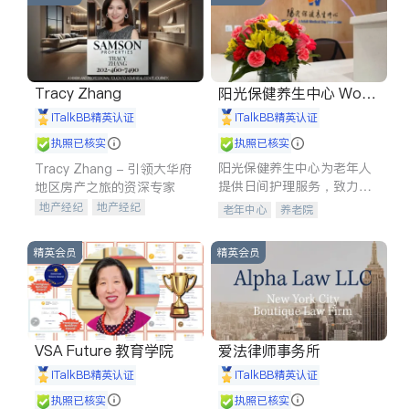
Tracy Zhang
阳光保健养生中心 World
shine
iTalkBB精英认证
iTalkBB精英认证
执照已核实
执照已核实
阳光保健养生中心为老年人
Tracy Zhang - 引领大华府
提供日间护理服务，致力于
地区房产之旅的资深专家
通过持续的护理创新来有效
地产经纪
地产经纪
老年中心
养老院
提升老年人的生活质量。
地产投资
商业地产
商铺租售
开发商建商
精英会员
精英会员
VSA Future 教育学院
爱法律师事务所
iTalkBB精英认证
iTalkBB精英认证
执照已核实
执照已核实