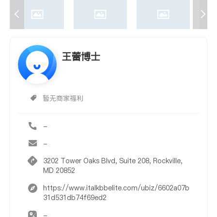
王蕾博士
暂无商家福利
-
-
3202 Tower Oaks Blvd, Suite 208, Rockville,
MD 20852
https://www.italkbbelite.com/ubiz/6602a07b
31d531db74f69ed2
-