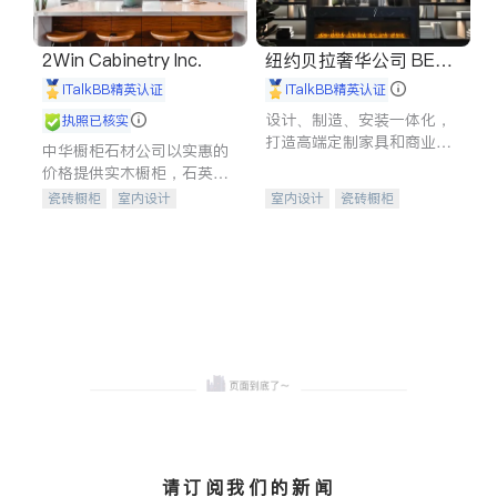
2Win Cabinetry Inc.
纽约贝拉奢华公司 BELL
A LUXE
iTalkBB精英认证
iTalkBB精英认证
设计、制造、安装一体化，
执照已核实
打造高端定制家具和商业空
中华橱柜石材公司以实惠的
间
价格提供实木橱柜，石英石
台面，多种优质不锈钢水
瓷砖橱柜
室内设计
室内设计
瓷砖橱柜
槽、水龙头与抽油烟机。品
建筑设计
卫浴洁具
卫浴洁具
地板建材
质厨房，家的选择。
室内装修
售前软装staging
室内装修
请订阅我们的新闻