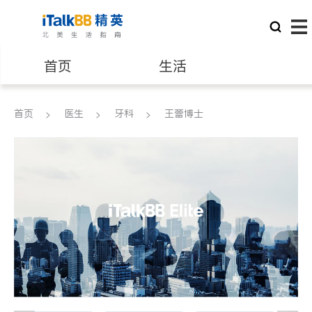
首页
生活
医生
律师
首页
医生
牙科
王蕾博士
保险理财
房地产租售
建筑装修
教育
养老
非盈利组织