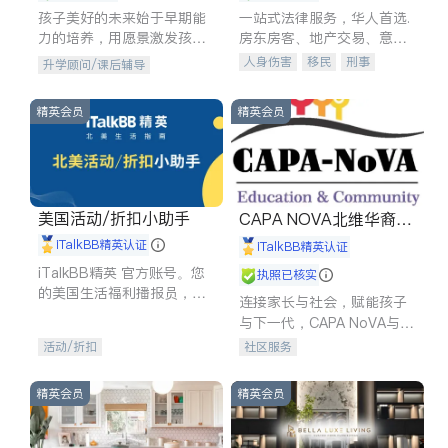
孩子美好的未来始于早期能
一站式法律服务，华人首选.
力的培养，用愿景激发孩子
房东房客、地产交易、意外
的学习潜力和动力。理念：
伤害、车祸重伤、商业诉
人身伤害
移民
刑事
升学顾问/课后辅导
拥有成长型心态是成功的基
讼、商标注册、移民信托、
车祸理赔
民事
房地产
石。
建筑合同、刑事案件全包办
信托/遗嘱
商业
商标注册
精英会员
精英会员
索赔
律师-其它
保释
美国活动/折扣小助手
CAPA NOVA北维华裔家
长会
iTalkBB精英认证
iTalkBB精英认证
iTalkBB精英 官方账号。您
执照已核实
的美国生活福利播报员，精
连接家长与社会，赋能孩子
选独家折扣、本地活动与专
与下一代，CAPA NoVA与您
业讲座，第一时间享受您的
携手建设包容、公平、充满
活动/折扣
社区服务
专属福利。
希望的社区。
精英会员
精英会员