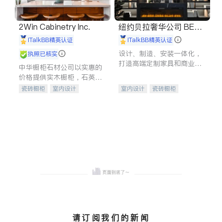
2Win Cabinetry Inc.
纽约贝拉奢华公司 BELL
A LUXE
iTalkBB精英认证
iTalkBB精英认证
设计、制造、安装一体化，
执照已核实
打造高端定制家具和商业空
中华橱柜石材公司以实惠的
间
价格提供实木橱柜，石英石
台面，多种优质不锈钢水
瓷砖橱柜
室内设计
室内设计
瓷砖橱柜
槽、水龙头与抽油烟机。品
建筑设计
卫浴洁具
卫浴洁具
地板建材
质厨房，家的选择。
室内装修
售前软装staging
室内装修
请订阅我们的新闻