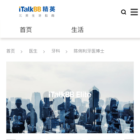
首页
生活
医生
律师
首页
医生
牙科
陈俐利牙医博士
保险理财
房地产租售
建筑装修
教育
养老
非盈利组织