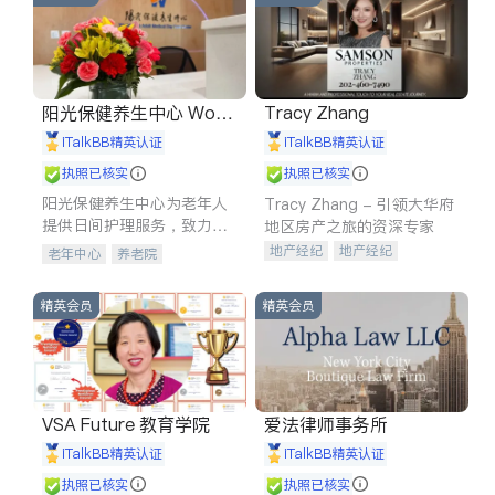
阳光保健养生中心 World
Tracy Zhang
shine
iTalkBB精英认证
iTalkBB精英认证
执照已核实
执照已核实
阳光保健养生中心为老年人
Tracy Zhang - 引领大华府
提供日间护理服务，致力于
地区房产之旅的资深专家
通过持续的护理创新来有效
地产经纪
地产经纪
老年中心
养老院
提升老年人的生活质量。
地产投资
商业地产
商铺租售
开发商建商
精英会员
精英会员
VSA Future 教育学院
爱法律师事务所
iTalkBB精英认证
iTalkBB精英认证
执照已核实
执照已核实