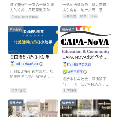
孩子美好的未来始于早期能
一站式法律服务，华人首选.
力的培养，用愿景激发孩子
房东房客、地产交易、意外
的学习潜力和动力。理念：
伤害、车祸重伤、商业诉
人身伤害
移民
刑事
升学顾问/课后辅导
拥有成长型心态是成功的基
讼、商标注册、移民信托、
车祸理赔
民事
房地产
石。
建筑合同、刑事案件全包办
信托/遗嘱
商业
商标注册
精英会员
精英会员
索赔
律师-其它
保释
美国活动/折扣小助手
CAPA NOVA北维华裔家
长会
iTalkBB精英认证
iTalkBB精英认证
iTalkBB精英 官方账号。您
执照已核实
的美国生活福利播报员，精
连接家长与社会，赋能孩子
选独家折扣、本地活动与专
与下一代，CAPA NoVA与您
业讲座，第一时间享受您的
携手建设包容、公平、充满
活动/折扣
社区服务
专属福利。
希望的社区。
精英会员
精英会员