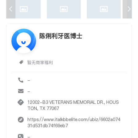
陈俐利牙医博士
暂无商家福利
-
-
12002-B3 VETERANS MEMORIAL DR., HOUS
TON, TX 77067
https://www.italkbbelite.com/ubiz/6602a074
31d531db74f69eb7
-