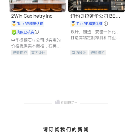
2Win Cabinetry Inc.
纽约贝拉奢华公司 BELL
A LUXE
iTalkBB精英认证
iTalkBB精英认证
设计、制造、安装一体化，
执照已核实
打造高端定制家具和商业空
中华橱柜石材公司以实惠的
间
价格提供实木橱柜，石英石
台面，多种优质不锈钢水
瓷砖橱柜
室内设计
室内设计
瓷砖橱柜
槽、水龙头与抽油烟机。品
建筑设计
卫浴洁具
卫浴洁具
地板建材
质厨房，家的选择。
室内装修
售前软装staging
室内装修
请订阅我们的新闻