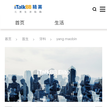
首页
生活
医生
律师
首页
医生
牙科
yang maobin
保险理财
房地产租售
建筑装修
教育
养老
非盈利组织