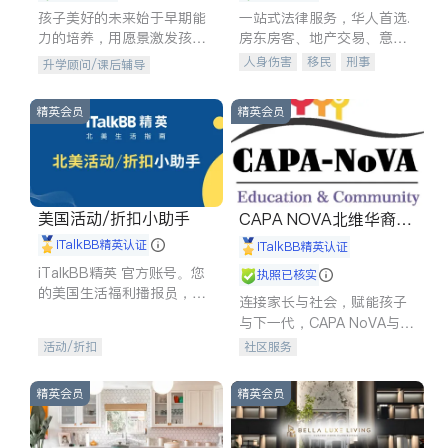
孩子美好的未来始于早期能
一站式法律服务，华人首选.
力的培养，用愿景激发孩子
房东房客、地产交易、意外
的学习潜力和动力。理念：
伤害、车祸重伤、商业诉
人身伤害
移民
刑事
升学顾问/课后辅导
拥有成长型心态是成功的基
讼、商标注册、移民信托、
车祸理赔
民事
房地产
石。
建筑合同、刑事案件全包办
信托/遗嘱
商业
商标注册
精英会员
精英会员
索赔
律师-其它
保释
美国活动/折扣小助手
CAPA NOVA北维华裔家
长会
iTalkBB精英认证
iTalkBB精英认证
iTalkBB精英 官方账号。您
执照已核实
的美国生活福利播报员，精
连接家长与社会，赋能孩子
选独家折扣、本地活动与专
与下一代，CAPA NoVA与您
业讲座，第一时间享受您的
携手建设包容、公平、充满
活动/折扣
社区服务
专属福利。
希望的社区。
精英会员
精英会员