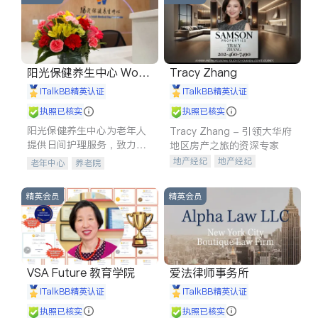
阳光保健养生中心 World
Tracy Zhang
shine
iTalkBB精英认证
iTalkBB精英认证
执照已核实
执照已核实
阳光保健养生中心为老年人
Tracy Zhang - 引领大华府
提供日间护理服务，致力于
地区房产之旅的资深专家
通过持续的护理创新来有效
地产经纪
地产经纪
老年中心
养老院
提升老年人的生活质量。
地产投资
商业地产
商铺租售
开发商建商
精英会员
精英会员
VSA Future 教育学院
爱法律师事务所
iTalkBB精英认证
iTalkBB精英认证
执照已核实
执照已核实