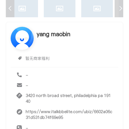
yang maobin
暂无商家福利
-
-
3420 north broad street, philadelphia pa 191
40
https://www.italkbbelite.com/ubiz/6602a06c
31d531db74f69e95
-