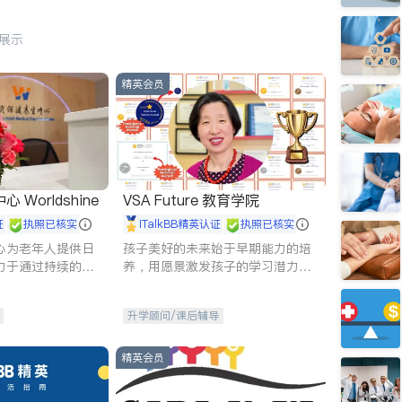
行展示
精英会员
Worldshine
VSA Future 教育学院
证
执照已核实
iTalkBB精英认证
执照已核实
心为老年人提供日
孩子美好的未来始于早期能力的培
力于通过持续的护
养，用愿景激发孩子的学习潜力和
升老年人的生活质
动力。理念：拥有成长型心态是成
功的基石。
升学顾问/课后辅导
精英会员