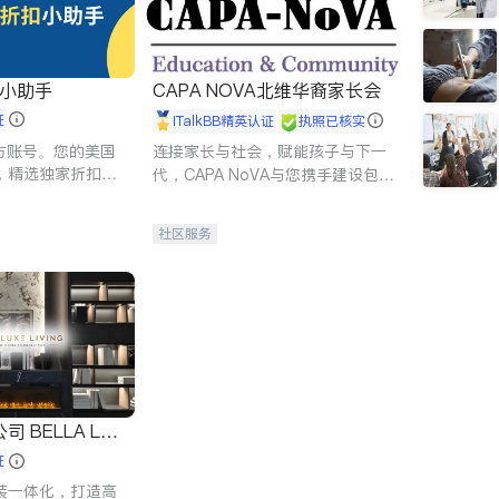
扣小助手
CAPA NOVA北维华裔家长会
证
iTalkBB精英认证
执照已核实
 官方账号。您的美国
连接家长与社会，赋能孩子与下一
，精选独家折扣、
代，CAPA NoVA与您携手建设包
讲座，第一时间享
容、公平、充满希望的社区。
。
社区服务
 LUX
证
装一体化，打造高