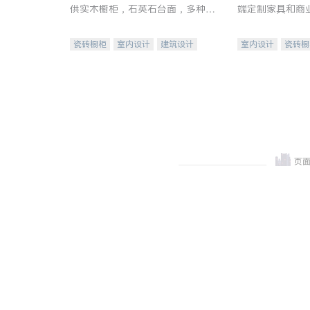
供实木橱柜，石英石台面，多种优
端定制家具和商
质不锈钢水槽、水龙头与抽油烟
机。品质厨房，家的选择。
瓷砖橱柜
室内设计
建筑设计
室内设计
瓷砖橱
卫浴洁具
室内装修
地板建材
售前软
室内装修