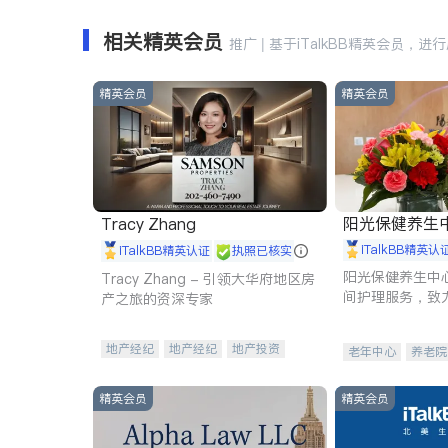
相关精英会员
推广 | 基于iTalkBB精英会员，进
精英会员
精英会员
阳光保健养生中心 
Tracy Zhang
iTalkBB精英认
iTalkBB精英认证
执照已核实
阳光保健养生中
Tracy Zhang - 引领大华府地区房
间护理服务，致
产之旅的资深专家
理创新来有效提
量。
地产经纪
地产经纪
地产投资
老年中心
养老院
商业地产
商铺租售
开发商建商
精英会员
精英会员