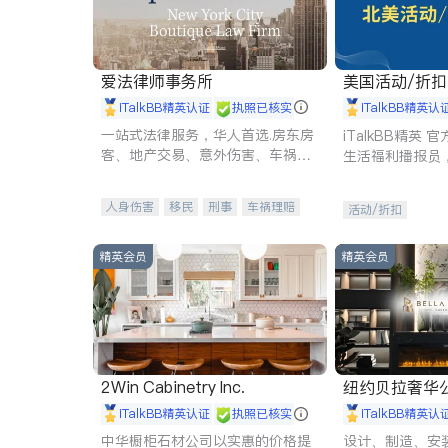
爱法律师事务所
美国活动/折
iTalkBB精英认证
执照已核实
iTalkBB精英认
一站式法律服务，华人首选.房东房
iTalkBB精英
客、地产交易、意外伤害、车祸重
生活福利播报员
伤、商业诉讼、商标注册、移民信
本地活动与专业
托、建筑合同、刑事案件全包办
受您的专属福利
人身伤害
移民
刑事
车祸理赔
活动/折扣
民事
房地产
信托/遗嘱
商业
商标注册
索赔
律师-其它
保释
精英会员
精英会员
2Win Cabinetry Inc.
纽约贝拉奢华公司 BELLA
E
iTalkBB精英认证
执照已核实
iTalkBB精英认
中华橱柜石材公司以实惠的价格提
设计、制造、安