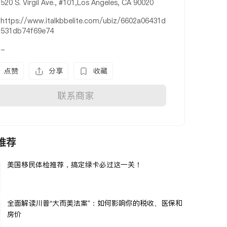
520 S. Virgil Ave., #101,Los Angeles, CA 90020
https://www.italkbbelite.com/ubiz/6602a06431d
531db74f69e74
-
点赞
分享
收藏
联系商家
推荐
美国移民体检推荐，搞定绿卡必过这一关！
全面解读川普“大而美法案”：如何影响你的税收、医保和
房价