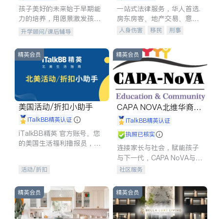
孩子美好的未来始于早期能
一站式法律服务，华人首选.
力的培养，用愿景激发孩子
房东房客、地产交易、意外
的学习潜力和动力。理念：
伤害、车祸重伤、商业诉
人身伤害
移民
刑事
升学顾问/课后辅导
拥有成长型心态是成功的基
讼、商标注册、移民信托、
车祸理赔
民事
房地产
石。
建筑合同、刑事案件全包办
信托/遗嘱
商业
商标注册
精英会员
精英会员
索赔
律师-其它
保释
美国活动/折扣小助手
CAPA NOVA北维华裔家
长会
iTalkBB精英认证
iTalkBB精英认证
iTalkBB精英 官方账号。您
执照已核实
的美国生活福利播报员，精
连接家长与社会，赋能孩子
选独家折扣、本地活动与专
与下一代，CAPA NoVA与您
业讲座，第一时间享受您的
携手建设包容、公平、充满
活动/折扣
社区服务
专属福利。
希望的社区。
精英会员
精英会员