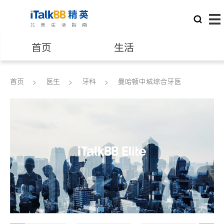
首页
生活
医生
律师
首页
医生
牙科
曼哈顿中城综合牙医
保险理财
房地产租售
建筑装修
教育
养老
非盈利组织