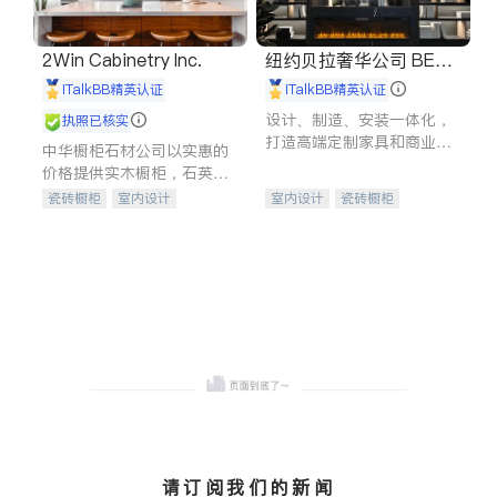
2Win Cabinetry Inc.
纽约贝拉奢华公司 BELL
A LUXE
iTalkBB精英认证
iTalkBB精英认证
设计、制造、安装一体化，
执照已核实
打造高端定制家具和商业空
中华橱柜石材公司以实惠的
间
价格提供实木橱柜，石英石
台面，多种优质不锈钢水
瓷砖橱柜
室内设计
室内设计
瓷砖橱柜
槽、水龙头与抽油烟机。品
建筑设计
卫浴洁具
卫浴洁具
地板建材
质厨房，家的选择。
室内装修
售前软装staging
室内装修
请订阅我们的新闻