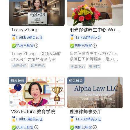
Tracy Zhang
阳光保健养生中心 World
shine
iTalkBB精英认证
iTalkBB精英认证
执照已核实
执照已核实
阳光保健养生中心为老年人
Tracy Zhang - 引领大华府
提供日间护理服务，致力于
地区房产之旅的资深专家
通过持续的护理创新来有效
地产经纪
地产经纪
老年中心
养老院
提升老年人的生活质量。
地产投资
商业地产
商铺租售
开发商建商
精英会员
精英会员
VSA Future 教育学院
爱法律师事务所
iTalkBB精英认证
iTalkBB精英认证
执照已核实
执照已核实