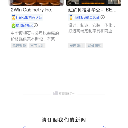
2Win Cabinetry Inc.
纽约贝拉奢华公司 BELL
A LUXE
iTalkBB精英认证
iTalkBB精英认证
设计、制造、安装一体化，
执照已核实
打造高端定制家具和商业空
中华橱柜石材公司以实惠的
间
价格提供实木橱柜，石英石
台面，多种优质不锈钢水
瓷砖橱柜
室内设计
室内设计
瓷砖橱柜
槽、水龙头与抽油烟机。品
建筑设计
卫浴洁具
卫浴洁具
地板建材
质厨房，家的选择。
室内装修
售前软装staging
室内装修
请订阅我们的新闻