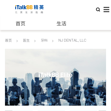
首页
生活
医生
律师
首页
医生
牙科
NJ DENTAL, LLC
保险理财
房地产租售
建筑装修
教育
养老
非盈利组织