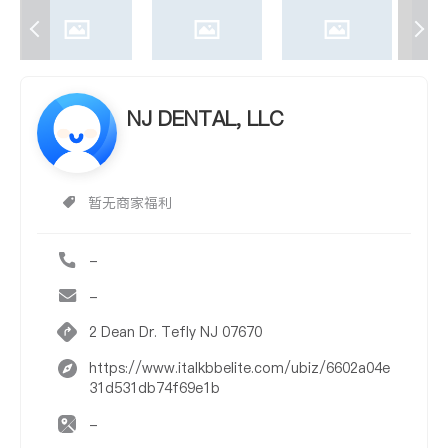
NJ DENTAL, LLC
暂无商家福利
-
-
2 Dean Dr. Tefly NJ 07670
https://www.italkbbelite.com/ubiz/6602a04e
31d531db74f69e1b
-