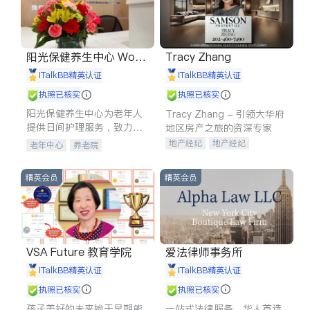
阳光保健养生中心 World
Tracy Zhang
shine
iTalkBB精英认证
iTalkBB精英认证
执照已核实
执照已核实
阳光保健养生中心为老年人
Tracy Zhang - 引领大华府
提供日间护理服务，致力于
地区房产之旅的资深专家
通过持续的护理创新来有效
地产经纪
地产经纪
老年中心
养老院
提升老年人的生活质量。
地产投资
商业地产
商铺租售
开发商建商
精英会员
精英会员
VSA Future 教育学院
爱法律师事务所
iTalkBB精英认证
iTalkBB精英认证
执照已核实
执照已核实
孩子美好的未来始于早期能
一站式法律服务，华人首选.