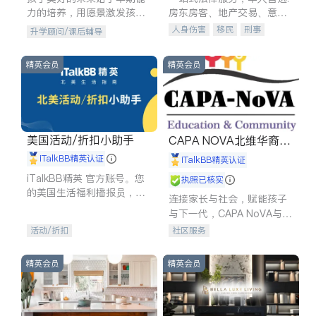
力的培养，用愿景激发孩子
房东房客、地产交易、意外
的学习潜力和动力。理念：
伤害、车祸重伤、商业诉
人身伤害
移民
刑事
升学顾问/课后辅导
拥有成长型心态是成功的基
讼、商标注册、移民信托、
车祸理赔
民事
房地产
石。
建筑合同、刑事案件全包办
信托/遗嘱
商业
商标注册
精英会员
精英会员
索赔
律师-其它
保释
美国活动/折扣小助手
CAPA NOVA北维华裔家
长会
iTalkBB精英认证
iTalkBB精英认证
iTalkBB精英 官方账号。您
执照已核实
的美国生活福利播报员，精
连接家长与社会，赋能孩子
选独家折扣、本地活动与专
与下一代，CAPA NoVA与您
业讲座，第一时间享受您的
携手建设包容、公平、充满
活动/折扣
社区服务
专属福利。
希望的社区。
精英会员
精英会员