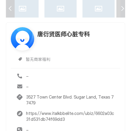
唐衍贤医师心脏专科
暂无商家福利
-
-
3527 Town Center Blvd. Sugar Land, Texas 7
7479
https://www.italkbbelite.com/ubiz/6602a03c
31d531db74f69dd3
-