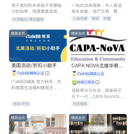
孩子美好的未来始于早期能
一站式法律服务，华人首选.
力的培养，用愿景激发孩子
房东房客、地产交易、意外
的学习潜力和动力。理念：
伤害、车祸重伤、商业诉
人身伤害
移民
刑事
升学顾问/课后辅导
拥有成长型心态是成功的基
讼、商标注册、移民信托、
车祸理赔
民事
房地产
石。
建筑合同、刑事案件全包办
信托/遗嘱
商业
商标注册
精英会员
精英会员
索赔
律师-其它
保释
美国活动/折扣小助手
CAPA NOVA北维华裔家
长会
iTalkBB精英认证
iTalkBB精英认证
iTalkBB精英 官方账号。您
执照已核实
的美国生活福利播报员，精
连接家长与社会，赋能孩子
选独家折扣、本地活动与专
与下一代，CAPA NoVA与您
业讲座，第一时间享受您的
携手建设包容、公平、充满
活动/折扣
社区服务
专属福利。
希望的社区。
精英会员
精英会员