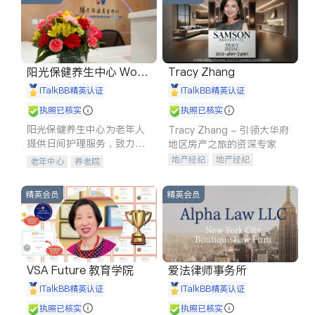
阳光保健养生中心 World
Tracy Zhang
shine
iTalkBB精英认证
iTalkBB精英认证
执照已核实
执照已核实
阳光保健养生中心为老年人
Tracy Zhang - 引领大华府
提供日间护理服务，致力于
地区房产之旅的资深专家
通过持续的护理创新来有效
地产经纪
地产经纪
老年中心
养老院
提升老年人的生活质量。
地产投资
商业地产
商铺租售
开发商建商
精英会员
精英会员
VSA Future 教育学院
爱法律师事务所
iTalkBB精英认证
iTalkBB精英认证
执照已核实
执照已核实