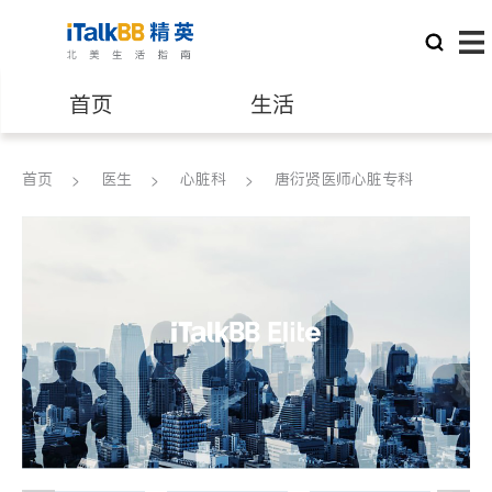
首页
生活
医生
律师
首页
医生
心脏科
唐衍贤医师心脏专科
保险理财
房地产租售
建筑装修
教育
养老
非盈利组织