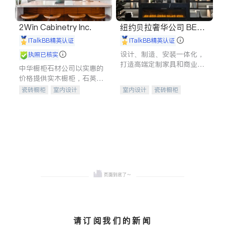
2Win Cabinetry Inc.
纽约贝拉奢华公司 BELL
A LUXE
iTalkBB精英认证
iTalkBB精英认证
设计、制造、安装一体化，
执照已核实
打造高端定制家具和商业空
中华橱柜石材公司以实惠的
间
价格提供实木橱柜，石英石
台面，多种优质不锈钢水
瓷砖橱柜
室内设计
室内设计
瓷砖橱柜
槽、水龙头与抽油烟机。品
建筑设计
卫浴洁具
卫浴洁具
地板建材
质厨房，家的选择。
室内装修
售前软装staging
室内装修
请订阅我们的新闻