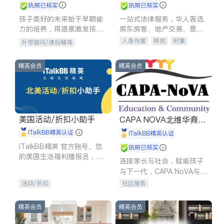
执照已核实
执照已核实
孩子美好的未来始于早期能
一站式法律服务，华人首选.
力的培养，用愿景激发孩子
房东房客、地产交易、意外
的学习潜力和动力。理念：
伤害、车祸重伤、商业诉
人身伤害
移民
刑事
升学顾问/课后辅导
拥有成长型心态是成功的基
讼、商标注册、移民信托、
车祸理赔
民事
房地产
石。
建筑合同、刑事案件全包办
信托/遗嘱
商业
商标注册
精英会员
精英会员
索赔
律师-其它
保释
美国活动/折扣小助手
CAPA NOVA北维华裔家
长会
iTalkBB精英认证
iTalkBB精英认证
iTalkBB精英 官方账号。您
执照已核实
的美国生活福利播报员，精
连接家长与社会，赋能孩子
选独家折扣、本地活动与专
与下一代，CAPA NoVA与您
业讲座，第一时间享受您的
携手建设包容、公平、充满
活动/折扣
社区服务
专属福利。
希望的社区。
精英会员
精英会员