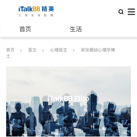
首页
生活
医生
律师
首页
医生
心理医生
梁张碧娟心理学博
士
保险理财
房地产租售
建筑装修
教育
养老
非盈利组织