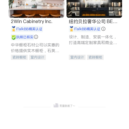
2Win Cabinetry Inc.
纽约贝拉奢华公司 BELL
A LUXE
iTalkBB精英认证
iTalkBB精英认证
设计、制造、安装一体化，
执照已核实
打造高端定制家具和商业空
中华橱柜石材公司以实惠的
间
价格提供实木橱柜，石英石
台面，多种优质不锈钢水
瓷砖橱柜
室内设计
室内设计
瓷砖橱柜
槽、水龙头与抽油烟机。品
建筑设计
卫浴洁具
卫浴洁具
地板建材
质厨房，家的选择。
室内装修
售前软装staging
室内装修