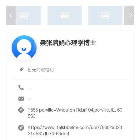
梁张碧娟心理学博士
暂无商家福利
-
-
1555 perville-Wheaton Rd,#104,perville, IL, 60
563
https://www.italkbbelite.com/ubiz/6602a034
31d531db74f69db4