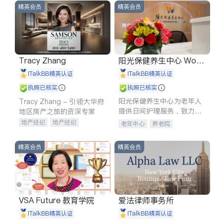
精英会员
精英会员
Tracy Zhang
阳光保健养生中心 World
shine
iTalkBB精英认证
iTalkBB精英认证
执照已核实
执照已核实
阳光保健养生中心为老年人
Tracy Zhang - 引领大华府
提供日间护理服务，致力于
地区房产之旅的资深专家
通过持续的护理创新来有效
地产经纪
地产经纪
老年中心
养老院
提升老年人的生活质量。
地产投资
商业地产
商铺租售
开发商建商
精英会员
精英会员
VSA Future 教育学院
爱法律师事务所
iTalkBB精英认证
iTalkBB精英认证