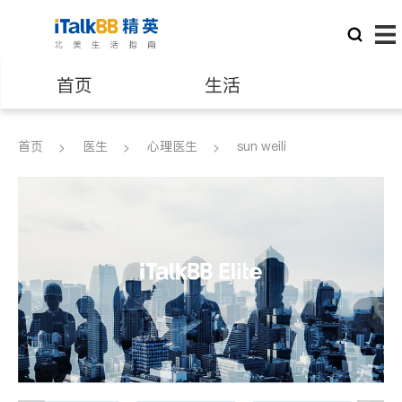
首页
生活
医生
律师
首页
医生
心理医生
sun weili
保险理财
房地产租售
建筑装修
教育
养老
非盈利组织