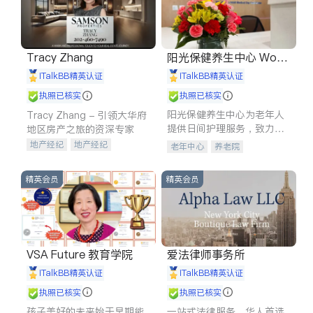
Tracy Zhang
阳光保健养生中心 World
shine
iTalkBB精英认证
iTalkBB精英认证
执照已核实
执照已核实
阳光保健养生中心为老年人
Tracy Zhang - 引领大华府
提供日间护理服务，致力于
地区房产之旅的资深专家
通过持续的护理创新来有效
地产经纪
地产经纪
老年中心
养老院
提升老年人的生活质量。
地产投资
商业地产
商铺租售
开发商建商
精英会员
精英会员
VSA Future 教育学院
爱法律师事务所
iTalkBB精英认证
iTalkBB精英认证
执照已核实
执照已核实
孩子美好的未来始于早期能
一站式法律服务，华人首选.