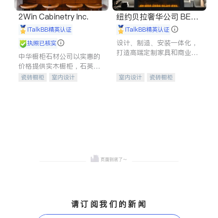
2Win Cabinetry Inc.
纽约贝拉奢华公司 BELL
A LUXE
iTalkBB精英认证
iTalkBB精英认证
设计、制造、安装一体化，
执照已核实
打造高端定制家具和商业空
中华橱柜石材公司以实惠的
间
价格提供实木橱柜，石英石
台面，多种优质不锈钢水
瓷砖橱柜
室内设计
室内设计
瓷砖橱柜
槽、水龙头与抽油烟机。品
建筑设计
卫浴洁具
卫浴洁具
地板建材
质厨房，家的选择。
室内装修
售前软装staging
室内装修
请订阅我们的新闻