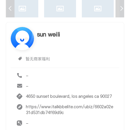
sun weili
暂无商家福利
-
-
4650 sunset boulevard, los angeles ca 90027
https://www.italkbbelite.com/ubiz/6602a02e
31d531db74f69d9c
-