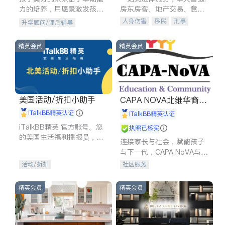
力的培养，用愿景激发孩子
房东房客、地产交易、意外
的学习潜力和动力。理念：
伤害、车祸重伤、商业诉
人身伤害
移民
刑事
升学顾问/课后辅导
拥有成长型心态是成功的基
讼、商标注册、移民信托、
车祸理赔
民事
房地产
石。
建筑合同、刑事案件全包办
信托/遗嘱
商业
商标注册
精英会员
精英会员
索赔
律师-其它
保释
美国活动/折扣小助手
CAPA NOVA北维华裔家
长会
iTalkBB精英认证
iTalkBB精英认证
iTalkBB精英 官方账号。您
执照已核实
的美国生活福利播报员，精
连接家长与社会，赋能孩子
选独家折扣、本地活动与专
与下一代，CAPA NoVA与您
业讲座，第一时间享受您的
携手建设包容、公平、充满
活动/折扣
社区服务
专属福利。
希望的社区。
精英会员
精英会员