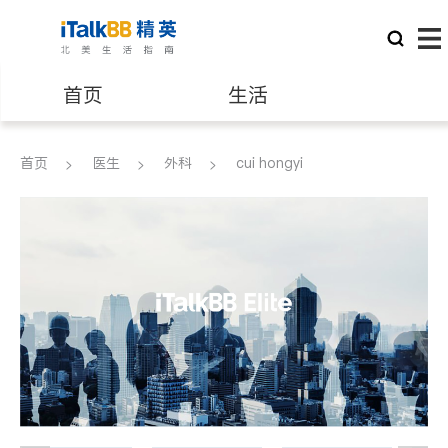
首页
生活
医生
律师
首页
医生
外科
cui hongyi
保险理财
房地产租售
建筑装修
教育
养老
非盈利组织