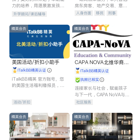
力的培养，用愿景激发孩子
房东房客、地产交易、意外
的学习潜力和动力。理念：
伤害、车祸重伤、商业诉
人身伤害
移民
刑事
升学顾问/课后辅导
拥有成长型心态是成功的基
讼、商标注册、移民信托、
车祸理赔
民事
房地产
石。
建筑合同、刑事案件全包办
信托/遗嘱
商业
商标注册
精英会员
精英会员
索赔
律师-其它
保释
美国活动/折扣小助手
CAPA NOVA北维华裔家
长会
iTalkBB精英认证
iTalkBB精英认证
iTalkBB精英 官方账号。您
执照已核实
的美国生活福利播报员，精
连接家长与社会，赋能孩子
选独家折扣、本地活动与专
与下一代，CAPA NoVA与您
业讲座，第一时间享受您的
携手建设包容、公平、充满
活动/折扣
社区服务
专属福利。
希望的社区。
精英会员
精英会员