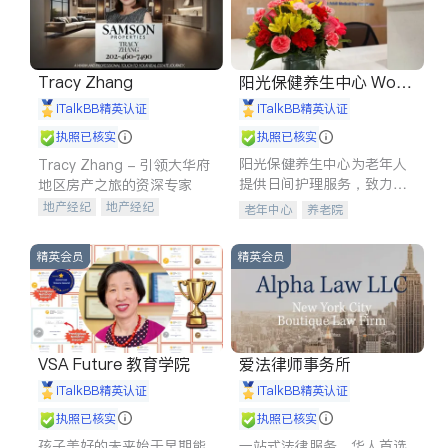
Tracy Zhang
阳光保健养生中心 World
shine
iTalkBB精英认证
iTalkBB精英认证
执照已核实
执照已核实
阳光保健养生中心为老年人
Tracy Zhang - 引领大华府
提供日间护理服务，致力于
地区房产之旅的资深专家
通过持续的护理创新来有效
地产经纪
地产经纪
老年中心
养老院
提升老年人的生活质量。
地产投资
商业地产
商铺租售
开发商建商
精英会员
精英会员
VSA Future 教育学院
爱法律师事务所
iTalkBB精英认证
iTalkBB精英认证
执照已核实
执照已核实
孩子美好的未来始于早期能
一站式法律服务，华人首选.