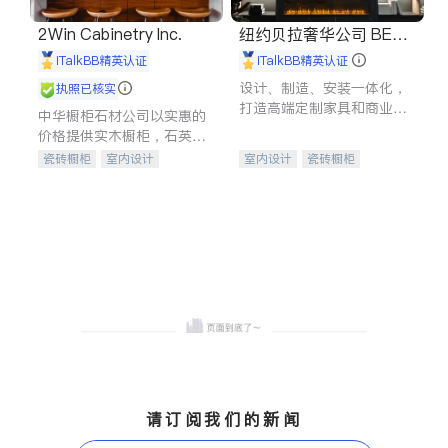
2Win Cabinetry Inc.
纽约贝拉奢华公司 BELL
A LUXE
iTalkBB精英认证
iTalkBB精英认证
设计、制造、安装一体化，
执照已核实
打造高端定制家具和商业空
中华橱柜石材公司以实惠的
间
价格提供实木橱柜，石英石
台面，多种优质不锈钢水
瓷砖橱柜
室内设计
室内设计
瓷砖橱柜
槽、水龙头与抽油烟机。品
建筑设计
卫浴洁具
卫浴洁具
地板建材
质厨房，家的选择。
室内装修
售前软装staging
室内装修
请订阅我们的新闻