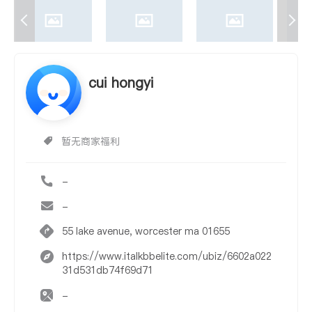
cui hongyi
暂无商家福利
-
-
55 lake avenue, worcester ma 01655
https://www.italkbbelite.com/ubiz/6602a022
31d531db74f69d71
-