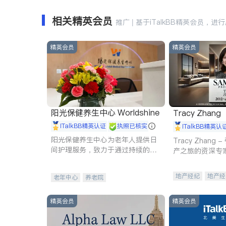
相关精英会员
推广 | 基于iTalkBB精英会员，进
精英会员
精英会员
阳光保健养生中心 Worldshine
Tracy Zhang
iTalkBB精英认证
执照已核实
iTalkBB精英认
阳光保健养生中心为老年人提供日
Tracy Zhan
间护理服务，致力于通过持续的护
产之旅的资深专
理创新来有效提升老年人的生活质
量。
地产经纪
地产经
老年中心
养老院
商业地产
商铺
精英会员
精英会员