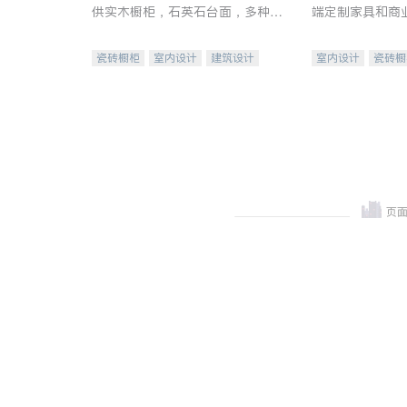
供实木橱柜，石英石台面，多种优
端定制家具和商
质不锈钢水槽、水龙头与抽油烟
机。品质厨房，家的选择。
瓷砖橱柜
室内设计
建筑设计
室内设计
瓷砖橱
卫浴洁具
室内装修
地板建材
售前软
室内装修