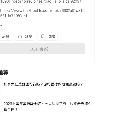
10901 north torrey pines road, la jolla ca 92037
https://www.italkbbelite.com/ubiz/6602a01a31d
531db74f69d4f
-
点赞
分享
收藏
联系商家
推荐
加拿大赴美就医可行吗？旅行医疗保险能报销吗？
2026北美医美趋势全解：七大科技正夯，快来看看哪个
适合你？