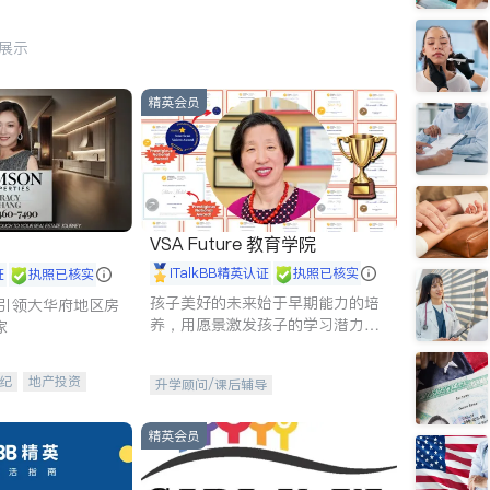
行展示
精英会员
VSA Future 教育学院
iTalkBB精英认证
执照已核实
证
执照已核实
孩子美好的未来始于早期能力的培
g - 引领大华府地区房
养，用愿景激发孩子的学习潜力和
家
动力。理念：拥有成长型心态是成
功的基石。
纪
地产投资
升学顾问/课后辅导
租售
开发商建商
精英会员