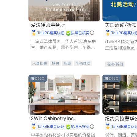
爱法律师事务所
美国活动/折
iTalkBB精英认证
执照已核实
iTalkBB精英认
一站式法律服务，华人首选.房东房
iTalkBB精英
客、地产交易、意外伤害、车祸重
生活福利播报员
伤、商业诉讼、商标注册、移民信
本地活动与专业
托、建筑合同、刑事案件全包办
受您的专属福利
人身伤害
移民
刑事
车祸理赔
活动/折扣
民事
房地产
信托/遗嘱
商业
商标注册
索赔
律师-其它
保释
精英会员
精英会员
2Win Cabinetry Inc.
纽约贝拉奢华公司 BELLA
E
iTalkBB精英认证
执照已核实
iTalkBB精英认
中华橱柜石材公司以实惠的价格提
设计、制造、安