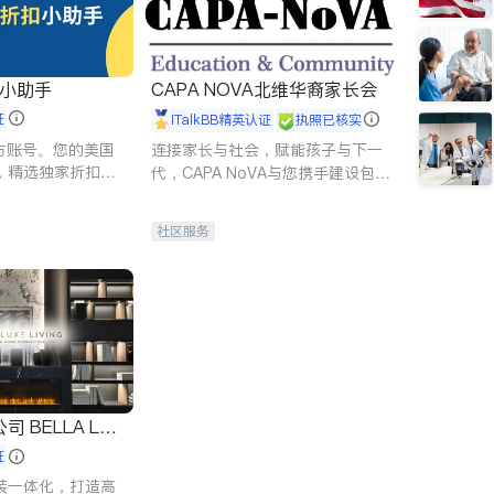
扣小助手
CAPA NOVA北维华裔家长会
证
iTalkBB精英认证
执照已核实
 官方账号。您的美国
连接家长与社会，赋能孩子与下一
，精选独家折扣、
代，CAPA NoVA与您携手建设包
讲座，第一时间享
容、公平、充满希望的社区。
。
社区服务
 LUX
证
装一体化，打造高