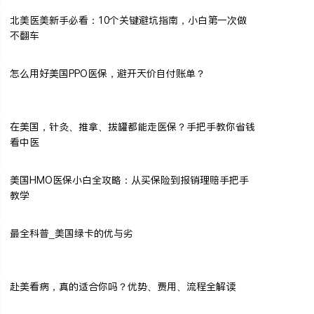
北美医美新手必看：10个关键避坑指南，小白第一次做
不翻车
怎么用好美国PPO医保，避开天价自付账单？
在美国，针灸、推拿、拔罐都能走医保？手把手教你省钱
看中医
美国HMO医保小白全攻略：从买保险到报销理赔手把手
教学
最全科普_美国绿卡的优与劣
赴美看病，真的适合你吗？优势、费用、流程全解读