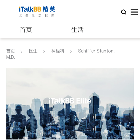
首页
生活
医生
律师
首页
医生
神经科
Schiffer Stanton,
M.D.
保险理财
房地产租售
建筑装修
教育
养老
非盈利组织