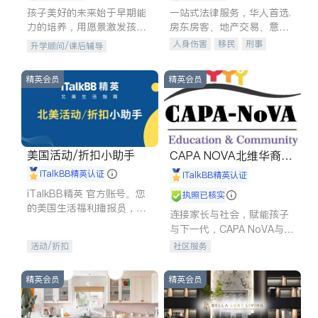
孩子美好的未来始于早期能
一站式法律服务，华人首选.
力的培养，用愿景激发孩子
房东房客、地产交易、意外
的学习潜力和动力。理念：
伤害、车祸重伤、商业诉
人身伤害
移民
刑事
升学顾问/课后辅导
拥有成长型心态是成功的基
讼、商标注册、移民信托、
车祸理赔
民事
房地产
石。
建筑合同、刑事案件全包办
信托/遗嘱
商业
商标注册
精英会员
精英会员
索赔
律师-其它
保释
美国活动/折扣小助手
CAPA NOVA北维华裔家
长会
iTalkBB精英认证
iTalkBB精英认证
iTalkBB精英 官方账号。您
执照已核实
的美国生活福利播报员，精
连接家长与社会，赋能孩子
选独家折扣、本地活动与专
与下一代，CAPA NoVA与您
业讲座，第一时间享受您的
携手建设包容、公平、充满
活动/折扣
社区服务
专属福利。
希望的社区。
精英会员
精英会员