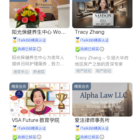
阳光保健养生中心 World
Tracy Zhang
shine
iTalkBB精英认证
iTalkBB精英认证
执照已核实
执照已核实
阳光保健养生中心为老年人
Tracy Zhang - 引领大华府
提供日间护理服务，致力于
地区房产之旅的资深专家
通过持续的护理创新来有效
地产经纪
地产经纪
老年中心
养老院
提升老年人的生活质量。
地产投资
商业地产
商铺租售
开发商建商
精英会员
精英会员
VSA Future 教育学院
爱法律师事务所
iTalkBB精英认证
iTalkBB精英认证
执照已核实
执照已核实