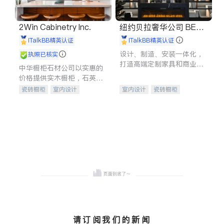
2Win Cabinetry Inc.
纽约贝拉奢华公司 BELL
A LUXE
iTalkBB精英认证
iTalkBB精英认证
设计、制造、安装一体化，
执照已核实
打造高端定制家具和商业空
中华橱柜石材公司以实惠的
间
价格提供实木橱柜，石英石
台面，多种优质不锈钢水
瓷砖橱柜
室内设计
室内设计
瓷砖橱柜
槽、水龙头与抽油烟机。品
建筑设计
卫浴洁具
卫浴洁具
地板建材
质厨房，家的选择。
室内装修
售前软装staging
室内装修
请订阅我们的新闻