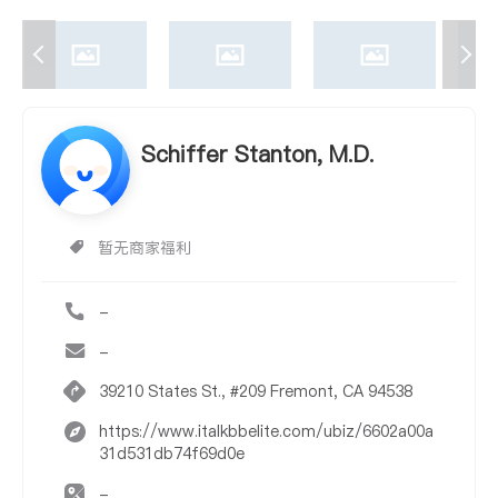
Schiffer Stanton, M.D.
暂无商家福利
-
-
39210 States St., #209 Fremont, CA 94538
https://www.italkbbelite.com/ubiz/6602a00a
31d531db74f69d0e
-