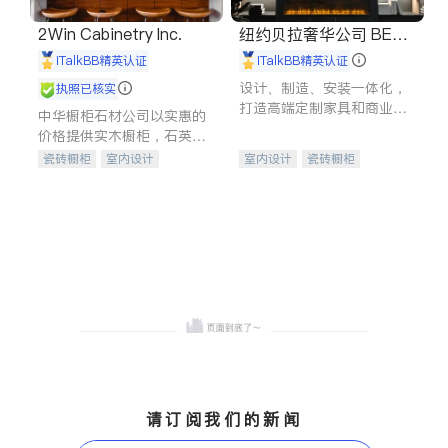
2Win Cabinetry Inc.
纽约贝拉奢华公司 BELL
A LUXE
iTalkBB精英认证
iTalkBB精英认证
设计、制造、安装一体化，
执照已核实
打造高端定制家具和商业空
中华橱柜石材公司以实惠的
间
价格提供实木橱柜，石英石
台面，多种优质不锈钢水
瓷砖橱柜
室内设计
室内设计
瓷砖橱柜
槽、水龙头与抽油烟机。品
建筑设计
卫浴洁具
卫浴洁具
地板建材
质厨房，家的选择。
室内装修
售前软装staging
室内装修
请订阅我们的新闻