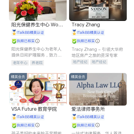
阳光保健养生中心 World
Tracy Zhang
shine
iTalkBB精英认证
iTalkBB精英认证
执照已核实
执照已核实
阳光保健养生中心为老年人
Tracy Zhang - 引领大华府
提供日间护理服务，致力于
地区房产之旅的资深专家
通过持续的护理创新来有效
地产经纪
地产经纪
老年中心
养老院
提升老年人的生活质量。
地产投资
商业地产
商铺租售
开发商建商
精英会员
精英会员
VSA Future 教育学院
爱法律师事务所
iTalkBB精英认证
iTalkBB精英认证
执照已核实
执照已核实
孩子美好的未来始于早期能
一站式法律服务，华人首选.