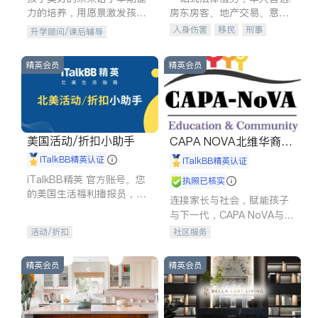
力的培养，用愿景激发孩子
房东房客、地产交易、意外
的学习潜力和动力。理念：
伤害、车祸重伤、商业诉
人身伤害
移民
刑事
升学顾问/课后辅导
拥有成长型心态是成功的基
讼、商标注册、移民信托、
车祸理赔
民事
房地产
石。
建筑合同、刑事案件全包办
信托/遗嘱
商业
商标注册
精英会员
精英会员
索赔
律师-其它
保释
美国活动/折扣小助手
CAPA NOVA北维华裔家
长会
iTalkBB精英认证
iTalkBB精英认证
iTalkBB精英 官方账号。您
执照已核实
的美国生活福利播报员，精
连接家长与社会，赋能孩子
选独家折扣、本地活动与专
与下一代，CAPA NoVA与您
业讲座，第一时间享受您的
携手建设包容、公平、充满
活动/折扣
社区服务
专属福利。
希望的社区。
精英会员
精英会员