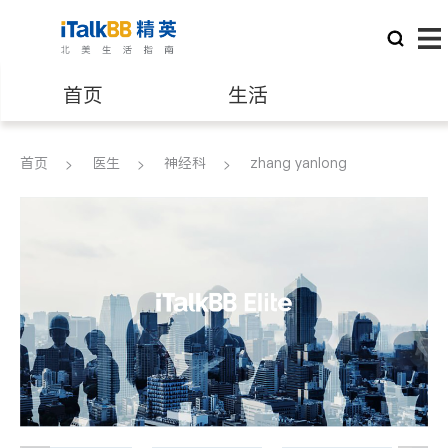
首页
生活
医生
律师
首页
医生
神经科
zhang yanlong
保险理财
房地产租售
建筑装修
教育
养老
非盈利组织