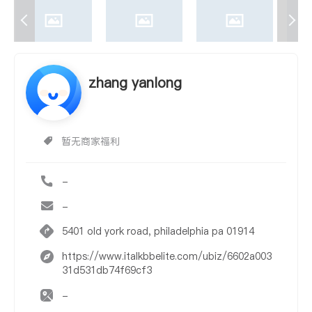
zhang yanlong
暂无商家福利
-
-
5401 old york road, philadelphia pa 01914
https://www.italkbbelite.com/ubiz/6602a003
31d531db74f69cf3
-