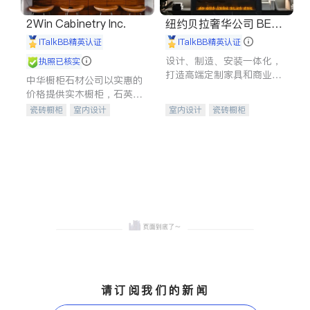
2Win Cabinetry Inc.
纽约贝拉奢华公司 BELL
A LUXE
iTalkBB精英认证
iTalkBB精英认证
设计、制造、安装一体化，
执照已核实
打造高端定制家具和商业空
中华橱柜石材公司以实惠的
间
价格提供实木橱柜，石英石
台面，多种优质不锈钢水
瓷砖橱柜
室内设计
室内设计
瓷砖橱柜
槽、水龙头与抽油烟机。品
建筑设计
卫浴洁具
卫浴洁具
地板建材
质厨房，家的选择。
室内装修
售前软装staging
室内装修
请订阅我们的新闻