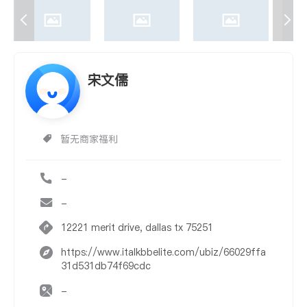
宋文儒
暂无商家福利
-
-
12221 merit drive, dallas tx 75251
https://www.italkbbelite.com/ubiz/66029ffa
31d531db74f69cdc
-