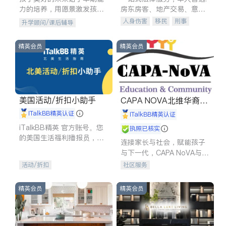
力的培养，用愿景激发孩子
房东房客、地产交易、意外
的学习潜力和动力。理念：
伤害、车祸重伤、商业诉
人身伤害
移民
刑事
升学顾问/课后辅导
拥有成长型心态是成功的基
讼、商标注册、移民信托、
车祸理赔
民事
房地产
石。
建筑合同、刑事案件全包办
信托/遗嘱
商业
商标注册
精英会员
精英会员
索赔
律师-其它
保释
美国活动/折扣小助手
CAPA NOVA北维华裔家
长会
iTalkBB精英认证
iTalkBB精英认证
iTalkBB精英 官方账号。您
执照已核实
的美国生活福利播报员，精
连接家长与社会，赋能孩子
选独家折扣、本地活动与专
与下一代，CAPA NoVA与您
业讲座，第一时间享受您的
携手建设包容、公平、充满
活动/折扣
社区服务
专属福利。
希望的社区。
精英会员
精英会员