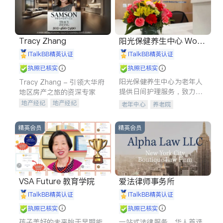
Tracy Zhang
阳光保健养生中心 World
shine
iTalkBB精英认证
iTalkBB精英认证
执照已核实
执照已核实
阳光保健养生中心为老年人
Tracy Zhang - 引领大华府
提供日间护理服务，致力于
地区房产之旅的资深专家
通过持续的护理创新来有效
地产经纪
地产经纪
老年中心
养老院
提升老年人的生活质量。
地产投资
商业地产
商铺租售
开发商建商
精英会员
精英会员
VSA Future 教育学院
爱法律师事务所
iTalkBB精英认证
iTalkBB精英认证
执照已核实
执照已核实
孩子美好的未来始于早期能
一站式法律服务，华人首选.