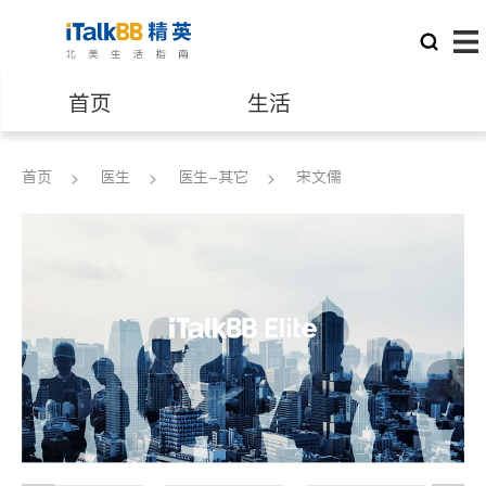
首页
生活
医生
律师
首页
医生
医生-其它
宋文儒
保险理财
房地产租售
建筑装修
教育
养老
非盈利组织