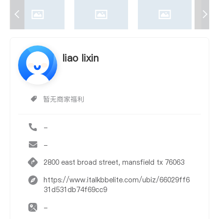
liao lixin
暂无商家福利
-
-
2800 east broad street, mansfield tx 76063
https://www.italkbbelite.com/ubiz/66029ff6
31d531db74f69cc9
-