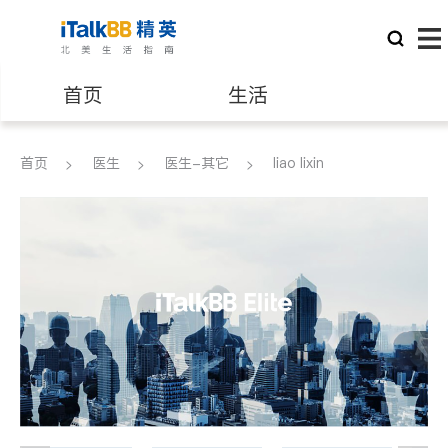
首页
生活
医生
律师
首页
医生
医生-其它
liao lixin
保险理财
房地产租售
建筑装修
教育
养老
非盈利组织