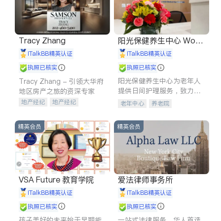
Tracy Zhang
阳光保健养生中心 World
shine
iTalkBB精英认证
iTalkBB精英认证
执照已核实
执照已核实
阳光保健养生中心为老年人
Tracy Zhang - 引领大华府
提供日间护理服务，致力于
地区房产之旅的资深专家
通过持续的护理创新来有效
地产经纪
地产经纪
老年中心
养老院
提升老年人的生活质量。
地产投资
商业地产
商铺租售
开发商建商
精英会员
精英会员
VSA Future 教育学院
爱法律师事务所
iTalkBB精英认证
iTalkBB精英认证
执照已核实
执照已核实
孩子美好的未来始于早期能
一站式法律服务，华人首选.