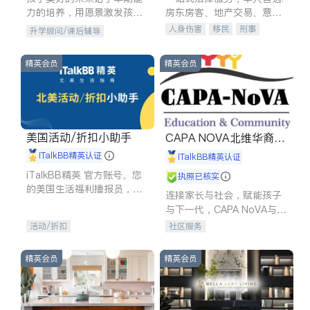
力的培养，用愿景激发孩子
房东房客、地产交易、意外
的学习潜力和动力。理念：
伤害、车祸重伤、商业诉
人身伤害
移民
刑事
升学顾问/课后辅导
拥有成长型心态是成功的基
讼、商标注册、移民信托、
车祸理赔
民事
房地产
石。
建筑合同、刑事案件全包办
信托/遗嘱
商业
商标注册
精英会员
精英会员
索赔
律师-其它
保释
美国活动/折扣小助手
CAPA NOVA北维华裔家
长会
iTalkBB精英认证
iTalkBB精英认证
iTalkBB精英 官方账号。您
执照已核实
的美国生活福利播报员，精
连接家长与社会，赋能孩子
选独家折扣、本地活动与专
与下一代，CAPA NoVA与您
业讲座，第一时间享受您的
携手建设包容、公平、充满
活动/折扣
社区服务
专属福利。
希望的社区。
精英会员
精英会员