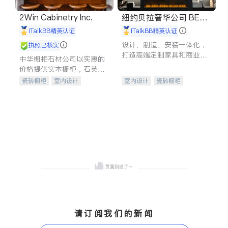
2Win Cabinetry Inc.
纽约贝拉奢华公司 BELL
A LUXE
iTalkBB精英认证
iTalkBB精英认证
设计、制造、安装一体化，
执照已核实
打造高端定制家具和商业空
中华橱柜石材公司以实惠的
间
价格提供实木橱柜，石英石
台面，多种优质不锈钢水
瓷砖橱柜
室内设计
室内设计
瓷砖橱柜
槽、水龙头与抽油烟机。品
建筑设计
卫浴洁具
卫浴洁具
地板建材
质厨房，家的选择。
室内装修
售前软装staging
室内装修
请订阅我们的新闻