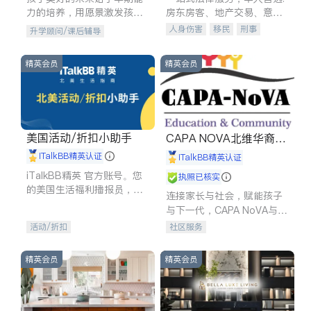
力的培养，用愿景激发孩子
房东房客、地产交易、意外
的学习潜力和动力。理念：
伤害、车祸重伤、商业诉
人身伤害
移民
刑事
升学顾问/课后辅导
拥有成长型心态是成功的基
讼、商标注册、移民信托、
车祸理赔
民事
房地产
石。
建筑合同、刑事案件全包办
信托/遗嘱
商业
商标注册
精英会员
精英会员
索赔
律师-其它
保释
美国活动/折扣小助手
CAPA NOVA北维华裔家
长会
iTalkBB精英认证
iTalkBB精英认证
iTalkBB精英 官方账号。您
执照已核实
的美国生活福利播报员，精
连接家长与社会，赋能孩子
选独家折扣、本地活动与专
与下一代，CAPA NoVA与您
业讲座，第一时间享受您的
携手建设包容、公平、充满
活动/折扣
社区服务
专属福利。
希望的社区。
精英会员
精英会员