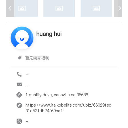
huang hui
暂无商家福利
-
-
1 quality drive, vacaville ca 95688
https://www.italkbbelite.com/ubiz/66029fec
31d531db74f69caf
-