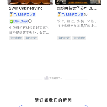
2Win Cabinetry Inc.
纽约贝拉奢华公司 BELL
A LUXE
iTalkBB精英认证
iTalkBB精英认证
设计、制造、安装一体化，
执照已核实
打造高端定制家具和商业空
中华橱柜石材公司以实惠的
间
价格提供实木橱柜，石英石
台面，多种优质不锈钢水
瓷砖橱柜
室内设计
室内设计
瓷砖橱柜
槽、水龙头与抽油烟机。品
建筑设计
卫浴洁具
卫浴洁具
地板建材
质厨房，家的选择。
室内装修
售前软装staging
室内装修
请订阅我们的新闻