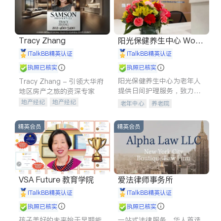
Tracy Zhang
阳光保健养生中心 World
shine
iTalkBB精英认证
iTalkBB精英认证
执照已核实
执照已核实
阳光保健养生中心为老年人
Tracy Zhang - 引领大华府
提供日间护理服务，致力于
地区房产之旅的资深专家
通过持续的护理创新来有效
地产经纪
地产经纪
老年中心
养老院
提升老年人的生活质量。
地产投资
商业地产
商铺租售
开发商建商
精英会员
精英会员
VSA Future 教育学院
爱法律师事务所
iTalkBB精英认证
iTalkBB精英认证
执照已核实
执照已核实
孩子美好的未来始于早期能
一站式法律服务，华人首选.