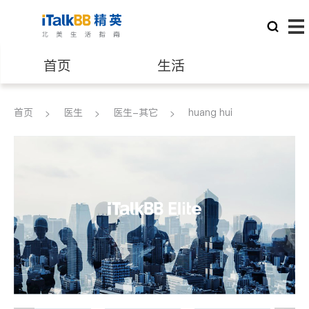
首页
生活
医生
律师
首页
医生
医生-其它
huang hui
保险理财
房地产租售
建筑装修
教育
养老
非盈利组织