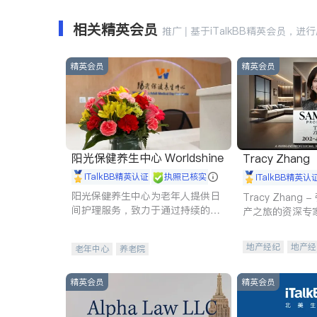
相关精英会员
推广 | 基于iTalkBB精英会员，进
精英会员
精英会员
阳光保健养生中心 Worldshine
Tracy Zhang
iTalkBB精英认证
执照已核实
iTalkBB精英认
阳光保健养生中心为老年人提供日
Tracy Zhan
间护理服务，致力于通过持续的护
产之旅的资深专
理创新来有效提升老年人的生活质
量。
地产经纪
地产经
老年中心
养老院
商业地产
商铺
精英会员
精英会员