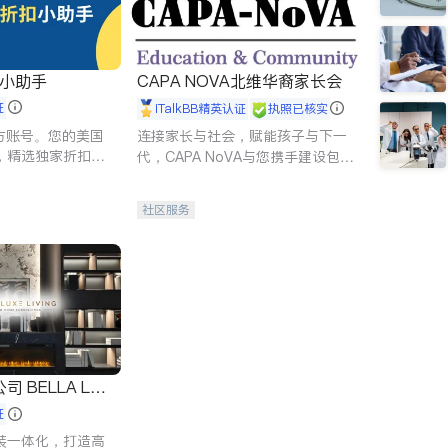
扣小助手
CAPA NOVA北维华裔家长会
证
iTalkBB精英认证
执照已核实
 官方账号。您的美国
连接家长与社会，赋能孩子与下一
，精选独家折扣、
代，CAPA NoVA与您携手建设包
讲座，第一时间享
容、公平、充满希望的社区。
。
社区服务
 LUX
证
装一体化，打造高