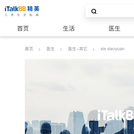
首页
生活
医生
养老
非盈利组织
首页
医生
医生-其它
xie xiaoyuan