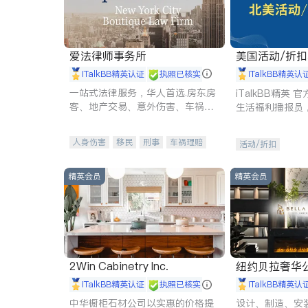
爱法律师事务所
美国活动/折
iTalkBB精英认证
执照已核实
iTalkBB精英认
一站式法律服务，华人首选.房东房
iTalkBB精英
客、地产交易、意外伤害、车祸重
生活福利播报员
伤、商业诉讼、商标注册、移民信
本地活动与专业
托、建筑合同、刑事案件全包办
受您的专属福利
人身伤害
移民
刑事
车祸理赔
活动/折扣
民事
房地产
信托/遗嘱
商业
商标注册
索赔
律师-其它
保释
精英会员
精英会员
2Win Cabinetry Inc.
纽约贝拉奢华公司 BELLA
E
iTalkBB精英认证
执照已核实
iTalkBB精英认
中华橱柜石材公司以实惠的价格提
设计、制造、安