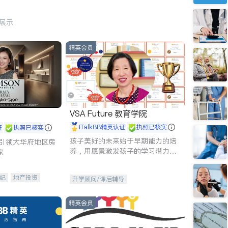
行展示
精英会员
VSA Future 教育学院
iTalkBB精英认证
执照已核实
证
执照已核实
孩子美好的未来始于早期能力的培
g - 引领大华府地区房
养，用愿景激发孩子的学习潜力和
家
动力。理念：拥有成长型心态是成
功的基石。
纪
地产投资
升学顾问/课后辅导
租售
开发商建商
精英会员