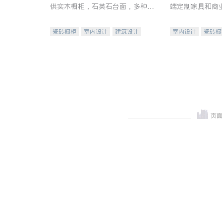
供实木橱柜，石英石台面，多种优
端定制家具和商
质不锈钢水槽、水龙头与抽油烟
机。品质厨房，家的选择。
瓷砖橱柜
室内设计
建筑设计
室内设计
瓷砖橱
卫浴洁具
室内装修
地板建材
售前软
室内装修