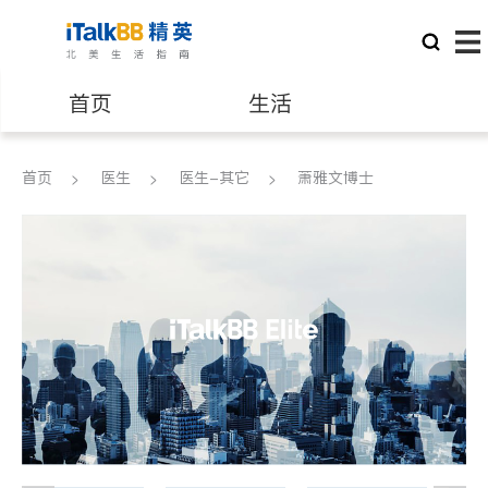
首页
生活
医生
律师
首页
医生
医生-其它
萧雅文博士
保险理财
房地产租售
建筑装修
教育
养老
非盈利组织