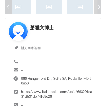
萧雅文博士
暂无商家福利
-
-
966 Hungerford Dr., Suite 8A, Rockville, MD 2
0850
https://www.italkbbelite.com/ubiz/66029fca
31d531db74f69c26
-