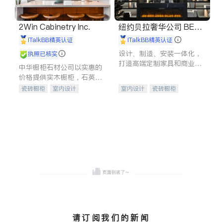
2Win Cabinetry Inc.
纽约贝拉奢华公司 BELL
A LUXE
iTalkBB精英认证
iTalkBB精英认证
设计、制造、安装一体化，
执照已核实
打造高端定制家具和商业空
中华橱柜石材公司以实惠的
间
价格提供实木橱柜，石英石
台面，多种优质不锈钢水
瓷砖橱柜
室内设计
室内设计
瓷砖橱柜
槽、水龙头与抽油烟机。品
建筑设计
卫浴洁具
卫浴洁具
地板建材
质厨房，家的选择。
室内装修
售前软装staging
室内装修
请订阅我们的新闻