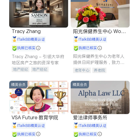
Tracy Zhang
阳光保健养生中心 World
shine
iTalkBB精英认证
iTalkBB精英认证
执照已核实
执照已核实
阳光保健养生中心为老年人
Tracy Zhang - 引领大华府
提供日间护理服务，致力于
地区房产之旅的资深专家
通过持续的护理创新来有效
地产经纪
地产经纪
老年中心
养老院
提升老年人的生活质量。
地产投资
商业地产
商铺租售
开发商建商
精英会员
精英会员
VSA Future 教育学院
爱法律师事务所
iTalkBB精英认证
iTalkBB精英认证
执照已核实
执照已核实