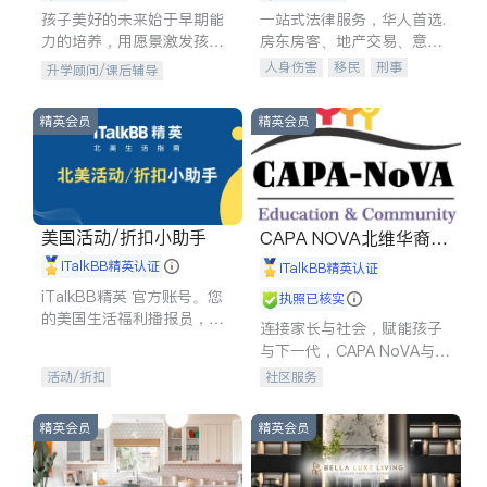
孩子美好的未来始于早期能
一站式法律服务，华人首选.
力的培养，用愿景激发孩子
房东房客、地产交易、意外
的学习潜力和动力。理念：
伤害、车祸重伤、商业诉
人身伤害
移民
刑事
升学顾问/课后辅导
拥有成长型心态是成功的基
讼、商标注册、移民信托、
车祸理赔
民事
房地产
石。
建筑合同、刑事案件全包办
信托/遗嘱
商业
商标注册
精英会员
精英会员
索赔
律师-其它
保释
美国活动/折扣小助手
CAPA NOVA北维华裔家
长会
iTalkBB精英认证
iTalkBB精英认证
iTalkBB精英 官方账号。您
执照已核实
的美国生活福利播报员，精
连接家长与社会，赋能孩子
选独家折扣、本地活动与专
与下一代，CAPA NoVA与您
业讲座，第一时间享受您的
携手建设包容、公平、充满
活动/折扣
社区服务
专属福利。
希望的社区。
精英会员
精英会员