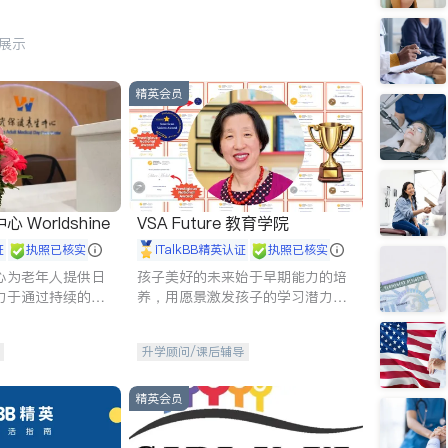
行展示
精英会员
Worldshine
VSA Future 教育学院
证
执照已核实
iTalkBB精英认证
执照已核实
心为老年人提供日
孩子美好的未来始于早期能力的培
力于通过持续的护
养，用愿景激发孩子的学习潜力和
升老年人的生活质
动力。理念：拥有成长型心态是成
功的基石。
升学顾问/课后辅导
精英会员