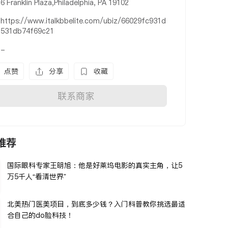
6 Franklin Plaza,Philadelphia, PA 19102
https://www.italkbbelite.com/ubiz/66029fc931d
531db74f69c21
-
点赞
分享
收藏
联系商家
推荐
国际眼科专家王明旭：他是好莱坞电影的真实主角，让5
万5千人“看清世界”
北美热门医美项目，到底多少钱？入门科普教你挑选最适
合自己的do脸科技！