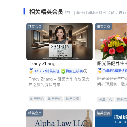
相关精英会员
推广 | 基于iTalkBB精英会员，进
精英会员
精英会员
阳光保健养生中心 
Tracy Zhang
iTalkBB精英认
iTalkBB精英认证
执照已核实
阳光保健养生中
Tracy Zhang - 引领大华府地区房
间护理服务，致
产之旅的资深专家
理创新来有效提
量。
地产经纪
地产经纪
地产投资
老年中心
养老院
商业地产
商铺租售
开发商建商
精英会员
精英会员