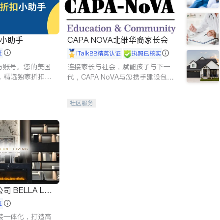
扣小助手
CAPA NOVA北维华裔家长会
证
iTalkBB精英认证
执照已核实
 官方账号。您的美国
连接家长与社会，赋能孩子与下一
，精选独家折扣、
代，CAPA NoVA与您携手建设包
讲座，第一时间享
容、公平、充满希望的社区。
。
社区服务
 LUX
证
装一体化，打造高