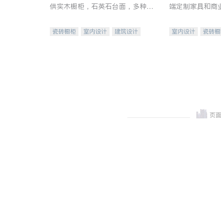
供实木橱柜，石英石台面，多种优
端定制家具和商
质不锈钢水槽、水龙头与抽油烟
机。品质厨房，家的选择。
瓷砖橱柜
室内设计
建筑设计
室内设计
瓷砖橱
卫浴洁具
室内装修
地板建材
售前软
室内装修