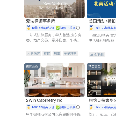
爱法律师事务所
美国活动/折
iTalkBB精英认证
执照已核实
iTalkBB精英认
一站式法律服务，华人首选.房东房
iTalkBB精英
客、地产交易、意外伤害、车祸重
生活福利播报员
伤、商业诉讼、商标注册、移民信
本地活动与专业
托、建筑合同、刑事案件全包办
受您的专属福利
人身伤害
移民
刑事
车祸理赔
活动/折扣
民事
房地产
信托/遗嘱
商业
商标注册
索赔
律师-其它
保释
精英会员
精英会员
2Win Cabinetry Inc.
纽约贝拉奢华公司 BELLA
E
iTalkBB精英认证
执照已核实
iTalkBB精英认
中华橱柜石材公司以实惠的价格提
设计、制造、安