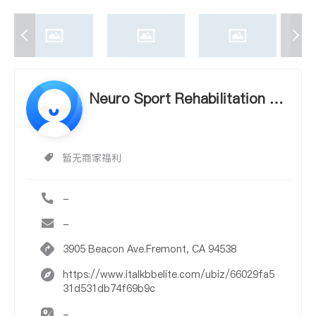
Neuro Sport Rehabilitation As
sociates
暂无商家福利
-
-
3905 Beacon Ave.Fremont, CA 94538
https://www.italkbbelite.com/ubiz/66029fa5
31d531db74f69b9c
-