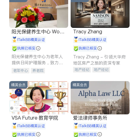
阳光保健养生中心 World
Tracy Zhang
shine
iTalkBB精英认证
iTalkBB精英认证
执照已核实
执照已核实
阳光保健养生中心为老年人
Tracy Zhang - 引领大华府
提供日间护理服务，致力于
地区房产之旅的资深专家
通过持续的护理创新来有效
地产经纪
地产经纪
老年中心
养老院
提升老年人的生活质量。
地产投资
商业地产
商铺租售
开发商建商
精英会员
精英会员
VSA Future 教育学院
爱法律师事务所
iTalkBB精英认证
iTalkBB精英认证
执照已核实
执照已核实