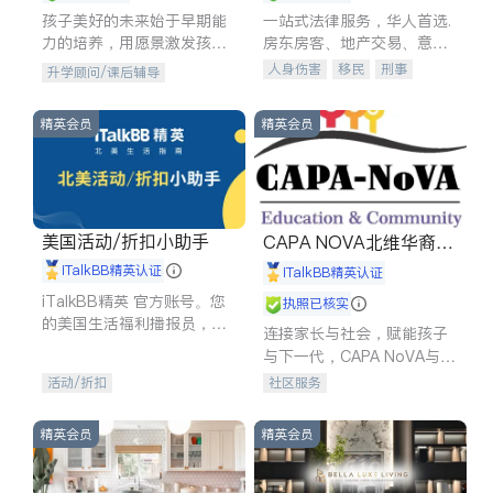
孩子美好的未来始于早期能
一站式法律服务，华人首选.
力的培养，用愿景激发孩子
房东房客、地产交易、意外
的学习潜力和动力。理念：
伤害、车祸重伤、商业诉
人身伤害
移民
刑事
升学顾问/课后辅导
拥有成长型心态是成功的基
讼、商标注册、移民信托、
车祸理赔
民事
房地产
石。
建筑合同、刑事案件全包办
信托/遗嘱
商业
商标注册
精英会员
精英会员
索赔
律师-其它
保释
美国活动/折扣小助手
CAPA NOVA北维华裔家
长会
iTalkBB精英认证
iTalkBB精英认证
iTalkBB精英 官方账号。您
执照已核实
的美国生活福利播报员，精
连接家长与社会，赋能孩子
选独家折扣、本地活动与专
与下一代，CAPA NoVA与您
业讲座，第一时间享受您的
携手建设包容、公平、充满
活动/折扣
社区服务
专属福利。
希望的社区。
精英会员
精英会员