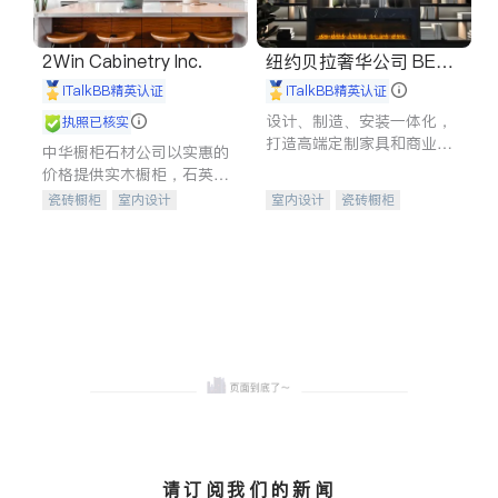
2Win Cabinetry Inc.
纽约贝拉奢华公司 BELL
A LUXE
iTalkBB精英认证
iTalkBB精英认证
设计、制造、安装一体化，
执照已核实
打造高端定制家具和商业空
中华橱柜石材公司以实惠的
间
价格提供实木橱柜，石英石
台面，多种优质不锈钢水
瓷砖橱柜
室内设计
室内设计
瓷砖橱柜
槽、水龙头与抽油烟机。品
建筑设计
卫浴洁具
卫浴洁具
地板建材
质厨房，家的选择。
室内装修
售前软装staging
室内装修
请订阅我们的新闻