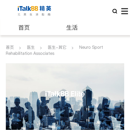
首页
生活
医生
律师
首页
医生
医生-其它
Neuro Sport
Rehabilitation Associates
保险理财
房地产租售
建筑装修
教育
养老
非盈利组织