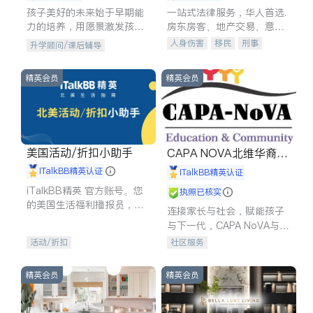
孩子美好的未来始于早期能
一站式法律服务，华人首选.
力的培养，用愿景激发孩子
房东房客、地产交易、意外
的学习潜力和动力。理念：
伤害、车祸重伤、商业诉
人身伤害
移民
刑事
升学顾问/课后辅导
拥有成长型心态是成功的基
讼、商标注册、移民信托、
车祸理赔
民事
房地产
石。
建筑合同、刑事案件全包办
信托/遗嘱
商业
商标注册
精英会员
精英会员
索赔
律师-其它
保释
美国活动/折扣小助手
CAPA NOVA北维华裔家
长会
iTalkBB精英认证
iTalkBB精英认证
iTalkBB精英 官方账号。您
执照已核实
的美国生活福利播报员，精
连接家长与社会，赋能孩子
选独家折扣、本地活动与专
与下一代，CAPA NoVA与您
业讲座，第一时间享受您的
携手建设包容、公平、充满
活动/折扣
社区服务
专属福利。
希望的社区。
精英会员
精英会员