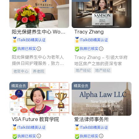
阳光保健养生中心 World
Tracy Zhang
shine
iTalkBB精英认证
iTalkBB精英认证
执照已核实
执照已核实
阳光保健养生中心为老年人
Tracy Zhang - 引领大华府
提供日间护理服务，致力于
地区房产之旅的资深专家
通过持续的护理创新来有效
地产经纪
地产经纪
老年中心
养老院
提升老年人的生活质量。
地产投资
商业地产
商铺租售
开发商建商
精英会员
精英会员
VSA Future 教育学院
爱法律师事务所
iTalkBB精英认证
iTalkBB精英认证
执照已核实
执照已核实