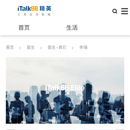
首页
生活
医生
律师
首页
医生
医生-其它
李强
保险理财
房地产租售
建筑装修
教育
养老
非盈利组织