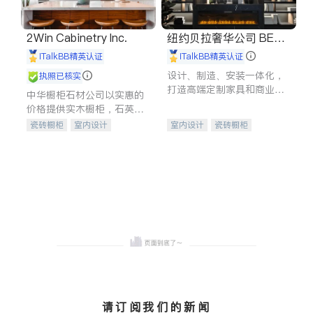
2Win Cabinetry Inc.
纽约贝拉奢华公司 BELL
A LUXE
iTalkBB精英认证
iTalkBB精英认证
设计、制造、安装一体化，
执照已核实
打造高端定制家具和商业空
中华橱柜石材公司以实惠的
间
价格提供实木橱柜，石英石
台面，多种优质不锈钢水
瓷砖橱柜
室内设计
室内设计
瓷砖橱柜
槽、水龙头与抽油烟机。品
建筑设计
卫浴洁具
卫浴洁具
地板建材
质厨房，家的选择。
室内装修
售前软装staging
室内装修
请订阅我们的新闻