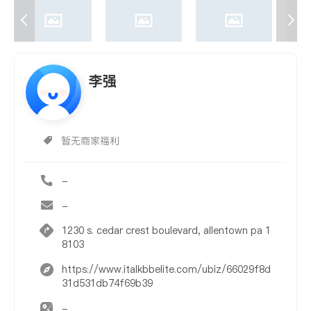
李强
暂无商家福利
-
-
1230 s. cedar crest boulevard, allentown pa 1
8103
https://www.italkbbelite.com/ubiz/66029f8d
31d531db74f69b39
-