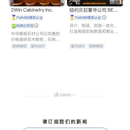
2Win Cabinetry Inc.
纽约贝拉奢华公司 BELL
A LUXE
iTalkBB精英认证
iTalkBB精英认证
设计、制造、安装一体化，
执照已核实
打造高端定制家具和商业空
中华橱柜石材公司以实惠的
间
价格提供实木橱柜，石英石
台面，多种优质不锈钢水
瓷砖橱柜
室内设计
室内设计
瓷砖橱柜
槽、水龙头与抽油烟机。品
建筑设计
卫浴洁具
卫浴洁具
地板建材
质厨房，家的选择。
室内装修
售前软装staging
室内装修
请订阅我们的新闻