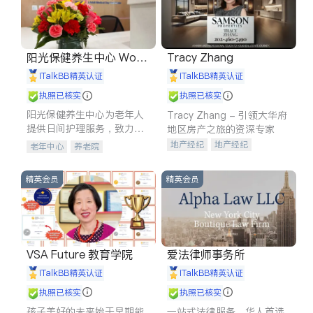
阳光保健养生中心 World
Tracy Zhang
shine
iTalkBB精英认证
iTalkBB精英认证
执照已核实
执照已核实
阳光保健养生中心为老年人
Tracy Zhang - 引领大华府
提供日间护理服务，致力于
地区房产之旅的资深专家
通过持续的护理创新来有效
地产经纪
地产经纪
老年中心
养老院
提升老年人的生活质量。
地产投资
商业地产
商铺租售
开发商建商
精英会员
精英会员
VSA Future 教育学院
爱法律师事务所
iTalkBB精英认证
iTalkBB精英认证
执照已核实
执照已核实
孩子美好的未来始于早期能
一站式法律服务，华人首选.