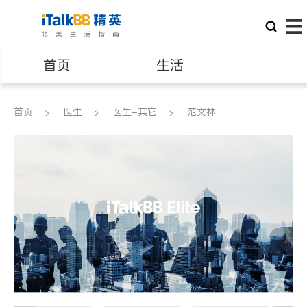
首页
生活
医生
律师
首页
医生
医生-其它
范文林
保险理财
房地产租售
建筑装修
教育
养老
非盈利组织