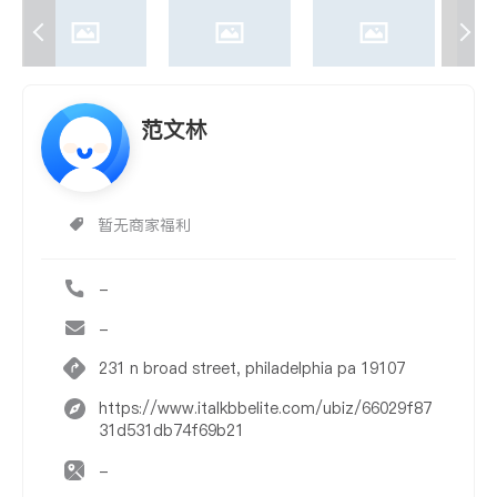
范文林
暂无商家福利
-
-
231 n broad street, philadelphia pa 19107
https://www.italkbbelite.com/ubiz/66029f87
31d531db74f69b21
-