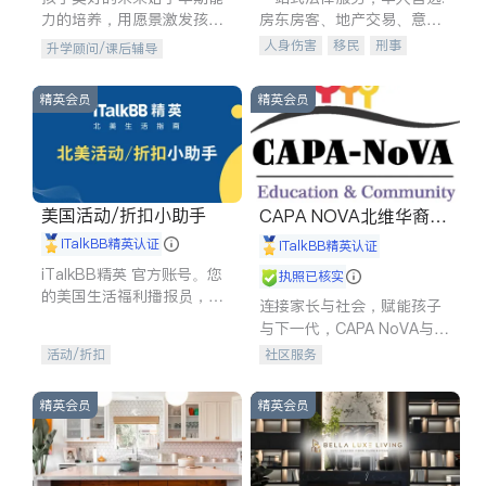
力的培养，用愿景激发孩子
房东房客、地产交易、意外
的学习潜力和动力。理念：
伤害、车祸重伤、商业诉
人身伤害
移民
刑事
升学顾问/课后辅导
拥有成长型心态是成功的基
讼、商标注册、移民信托、
车祸理赔
民事
房地产
石。
建筑合同、刑事案件全包办
信托/遗嘱
商业
商标注册
精英会员
精英会员
索赔
律师-其它
保释
美国活动/折扣小助手
CAPA NOVA北维华裔家
长会
iTalkBB精英认证
iTalkBB精英认证
iTalkBB精英 官方账号。您
执照已核实
的美国生活福利播报员，精
连接家长与社会，赋能孩子
选独家折扣、本地活动与专
与下一代，CAPA NoVA与您
业讲座，第一时间享受您的
携手建设包容、公平、充满
活动/折扣
社区服务
专属福利。
希望的社区。
精英会员
精英会员