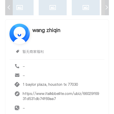
wang zhiqin
暂无商家福利
-
-
1 baylor plaza, houston tx 77030
https://www.italkbbelite.com/ubiz/66029f69
31d531db74f69aa7
-