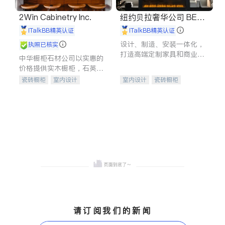
2Win Cabinetry Inc.
纽约贝拉奢华公司 BELL
A LUXE
iTalkBB精英认证
iTalkBB精英认证
设计、制造、安装一体化，
执照已核实
打造高端定制家具和商业空
中华橱柜石材公司以实惠的
间
价格提供实木橱柜，石英石
台面，多种优质不锈钢水
瓷砖橱柜
室内设计
室内设计
瓷砖橱柜
槽、水龙头与抽油烟机。品
建筑设计
卫浴洁具
卫浴洁具
地板建材
质厨房，家的选择。
室内装修
售前软装staging
室内装修
请订阅我们的新闻