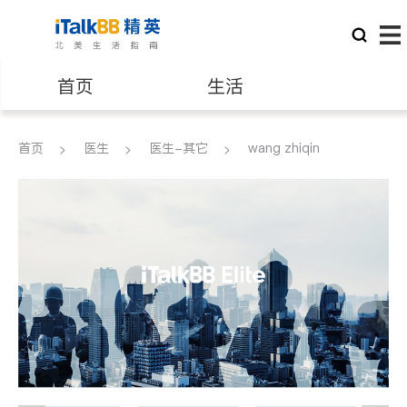
首页
生活
医生
律师
首页
医生
医生-其它
wang zhiqin
保险理财
房地产租售
建筑装修
教育
养老
非盈利组织