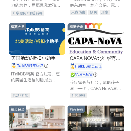
力的培养，用愿景激发孩子
房东房客、地产交易、意外
的学习潜力和动力。理念：
伤害、车祸重伤、商业诉
人身伤害
移民
刑事
升学顾问/课后辅导
拥有成长型心态是成功的基
讼、商标注册、移民信托、
车祸理赔
民事
房地产
石。
建筑合同、刑事案件全包办
信托/遗嘱
商业
商标注册
精英会员
精英会员
索赔
律师-其它
保释
美国活动/折扣小助手
CAPA NOVA北维华裔家
长会
iTalkBB精英认证
iTalkBB精英认证
iTalkBB精英 官方账号。您
执照已核实
的美国生活福利播报员，精
连接家长与社会，赋能孩子
选独家折扣、本地活动与专
与下一代，CAPA NoVA与您
业讲座，第一时间享受您的
携手建设包容、公平、充满
活动/折扣
社区服务
专属福利。
希望的社区。
精英会员
精英会员