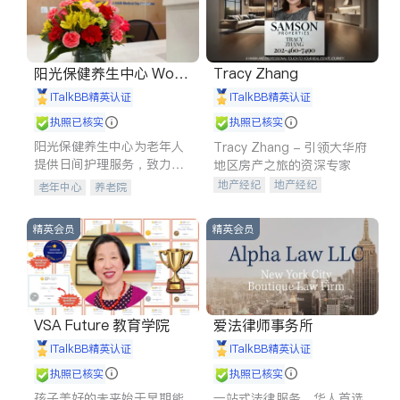
阳光保健养生中心 World
Tracy Zhang
shine
iTalkBB精英认证
iTalkBB精英认证
执照已核实
执照已核实
阳光保健养生中心为老年人
Tracy Zhang - 引领大华府
提供日间护理服务，致力于
地区房产之旅的资深专家
通过持续的护理创新来有效
地产经纪
地产经纪
老年中心
养老院
提升老年人的生活质量。
地产投资
商业地产
商铺租售
开发商建商
精英会员
精英会员
VSA Future 教育学院
爱法律师事务所
iTalkBB精英认证
iTalkBB精英认证
执照已核实
执照已核实
孩子美好的未来始于早期能
一站式法律服务，华人首选.