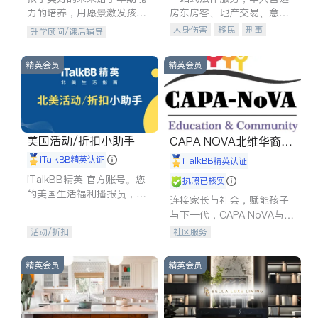
力的培养，用愿景激发孩子
房东房客、地产交易、意外
的学习潜力和动力。理念：
伤害、车祸重伤、商业诉
人身伤害
移民
刑事
升学顾问/课后辅导
拥有成长型心态是成功的基
讼、商标注册、移民信托、
车祸理赔
民事
房地产
石。
建筑合同、刑事案件全包办
信托/遗嘱
商业
商标注册
精英会员
精英会员
索赔
律师-其它
保释
美国活动/折扣小助手
CAPA NOVA北维华裔家
长会
iTalkBB精英认证
iTalkBB精英认证
iTalkBB精英 官方账号。您
执照已核实
的美国生活福利播报员，精
连接家长与社会，赋能孩子
选独家折扣、本地活动与专
与下一代，CAPA NoVA与您
业讲座，第一时间享受您的
携手建设包容、公平、充满
活动/折扣
社区服务
专属福利。
希望的社区。
精英会员
精英会员