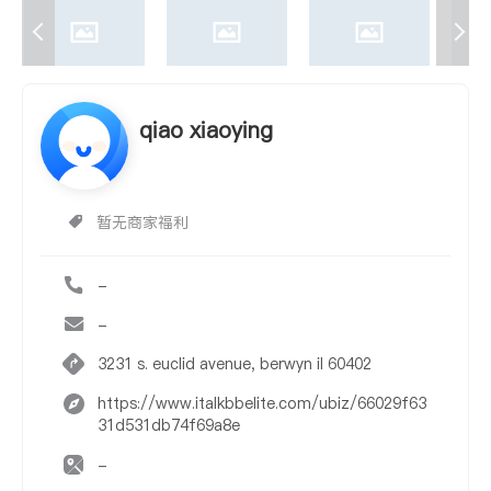
qiao xiaoying
暂无商家福利
-
-
3231 s. euclid avenue, berwyn il 60402
https://www.italkbbelite.com/ubiz/66029f63
31d531db74f69a8e
-