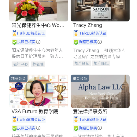
阳光保健养生中心 World
Tracy Zhang
shine
iTalkBB精英认证
iTalkBB精英认证
执照已核实
执照已核实
阳光保健养生中心为老年人
Tracy Zhang - 引领大华府
提供日间护理服务，致力于
地区房产之旅的资深专家
通过持续的护理创新来有效
地产经纪
地产经纪
老年中心
养老院
提升老年人的生活质量。
地产投资
商业地产
商铺租售
开发商建商
精英会员
精英会员
VSA Future 教育学院
爱法律师事务所
iTalkBB精英认证
iTalkBB精英认证
执照已核实
执照已核实
孩子美好的未来始于早期能
一站式法律服务，华人首选.