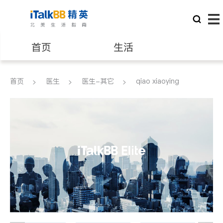
首页
生活
医生
律师
首页
医生
医生-其它
qiao xiaoying
保险理财
房地产租售
建筑装修
教育
养老
非盈利组织