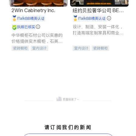
2Win Cabinetry Inc.
纽约贝拉奢华公司 BELL
A LUXE
iTalkBB精英认证
iTalkBB精英认证
设计、制造、安装一体化，
执照已核实
打造高端定制家具和商业空
中华橱柜石材公司以实惠的
间
价格提供实木橱柜，石英石
台面，多种优质不锈钢水
瓷砖橱柜
室内设计
室内设计
瓷砖橱柜
槽、水龙头与抽油烟机。品
建筑设计
卫浴洁具
卫浴洁具
地板建材
质厨房，家的选择。
室内装修
售前软装staging
室内装修
请订阅我们的新闻