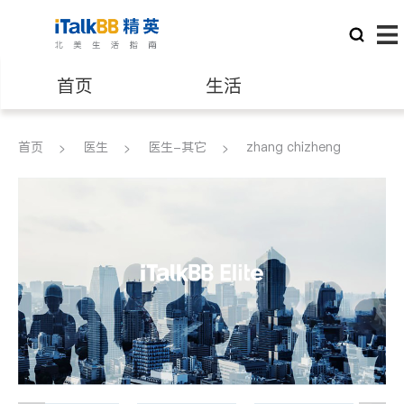
首页
生活
医生
律师
首页
医生
医生-其它
zhang chizheng
保险理财
房地产租售
建筑装修
教育
养老
非盈利组织