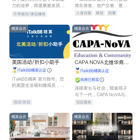
力的培养，用愿景激发孩子
房东房客、地产交易、意外
的学习潜力和动力。理念：
伤害、车祸重伤、商业诉
人身伤害
移民
刑事
升学顾问/课后辅导
拥有成长型心态是成功的基
讼、商标注册、移民信托、
车祸理赔
民事
房地产
石。
建筑合同、刑事案件全包办
信托/遗嘱
商业
商标注册
精英会员
精英会员
索赔
律师-其它
保释
美国活动/折扣小助手
CAPA NOVA北维华裔家
长会
iTalkBB精英认证
iTalkBB精英认证
iTalkBB精英 官方账号。您
执照已核实
的美国生活福利播报员，精
连接家长与社会，赋能孩子
选独家折扣、本地活动与专
与下一代，CAPA NoVA与您
业讲座，第一时间享受您的
携手建设包容、公平、充满
活动/折扣
社区服务
专属福利。
希望的社区。
精英会员
精英会员