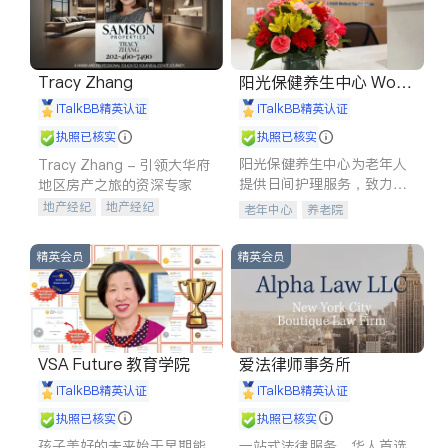
Tracy Zhang
阳光保健养生中心 World
shine
iTalkBB精英认证
iTalkBB精英认证
执照已核实
执照已核实
阳光保健养生中心为老年人
Tracy Zhang - 引领大华府
提供日间护理服务，致力于
地区房产之旅的资深专家
通过持续的护理创新来有效
地产经纪
地产经纪
老年中心
养老院
提升老年人的生活质量。
地产投资
商业地产
商铺租售
开发商建商
精英会员
精英会员
VSA Future 教育学院
爱法律师事务所
iTalkBB精英认证
iTalkBB精英认证
执照已核实
执照已核实
孩子美好的未来始于早期能
一站式法律服务，华人首选.