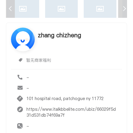
zhang chizheng
暂无商家福利
-
-
101 hospital road, patchogue ny 11772
https://www.italkbbelite.com/ubiz/66029f5d
31d531db74f69a7f
-