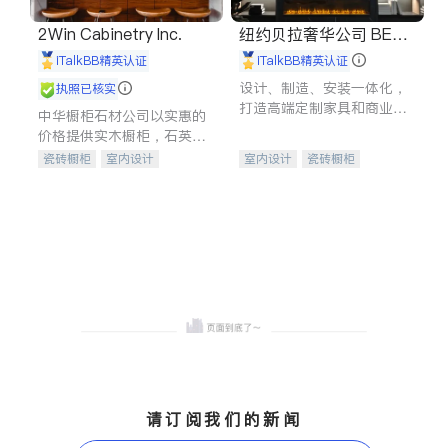
2Win Cabinetry Inc.
纽约贝拉奢华公司 BELL
A LUXE
iTalkBB精英认证
iTalkBB精英认证
设计、制造、安装一体化，
执照已核实
打造高端定制家具和商业空
中华橱柜石材公司以实惠的
间
价格提供实木橱柜，石英石
台面，多种优质不锈钢水
瓷砖橱柜
室内设计
室内设计
瓷砖橱柜
槽、水龙头与抽油烟机。品
建筑设计
卫浴洁具
卫浴洁具
地板建材
质厨房，家的选择。
室内装修
售前软装staging
室内装修
请订阅我们的新闻