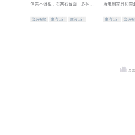
供实木橱柜，石英石台面，多种优
端定制家具和商
质不锈钢水槽、水龙头与抽油烟
机。品质厨房，家的选择。
瓷砖橱柜
室内设计
建筑设计
室内设计
瓷砖橱
卫浴洁具
室内装修
地板建材
售前软
室内装修