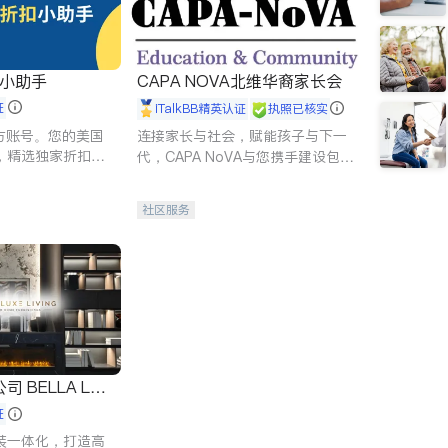
扣小助手
CAPA NOVA北维华裔家长会
证
iTalkBB精英认证
执照已核实
 官方账号。您的美国
连接家长与社会，赋能孩子与下一
，精选独家折扣、
代，CAPA NoVA与您携手建设包
讲座，第一时间享
容、公平、充满希望的社区。
。
社区服务
 LUX
证
装一体化，打造高