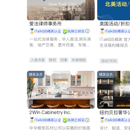
爱法律师事务所
美国活动/折
iTalkBB精英认证
执照已核实
iTalkBB精英认
一站式法律服务，华人首选.房东房
iTalkBB精英
客、地产交易、意外伤害、车祸重
生活福利播报员
伤、商业诉讼、商标注册、移民信
本地活动与专业
托、建筑合同、刑事案件全包办
受您的专属福利
人身伤害
移民
刑事
车祸理赔
活动/折扣
民事
房地产
信托/遗嘱
商业
商标注册
索赔
律师-其它
保释
精英会员
精英会员
2Win Cabinetry Inc.
纽约贝拉奢华公司 BELLA
E
iTalkBB精英认证
执照已核实
iTalkBB精英认
中华橱柜石材公司以实惠的价格提
设计、制造、安