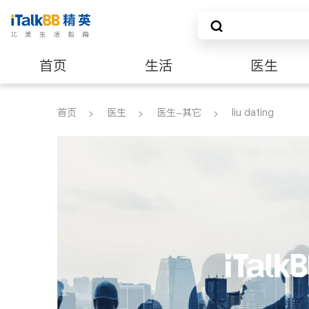
首页
生活
医生
养老
非盈利组织
首页
医生
医生-其它
liu dating