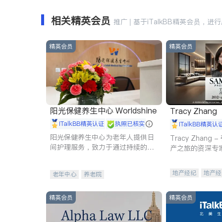
相关精英会员
推广 | 基于iTalkBB精英会员，进
精英会员
精英会员
阳光保健养生中心 Worldshine
Tracy Zhang
iTalkBB精英认证
执照已核实
iTalkBB精英认
阳光保健养生中心为老年人提供日
Tracy Zhan
间护理服务，致力于通过持续的护
产之旅的资深专
理创新来有效提升老年人的生活质
量。
地产经纪
地产经
老年中心
养老院
商业地产
商铺
精英会员
精英会员