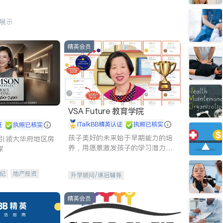
行展示
精英会员
VSA Future 教育学院
iTalkBB精英认证
执照已核实
证
执照已核实
孩子美好的未来始于早期能力的培
g - 引领大华府地区房
养，用愿景激发孩子的学习潜力和
家
动力。理念：拥有成长型心态是成
功的基石。
纪
地产投资
升学顾问/课后辅导
租售
开发商建商
精英会员