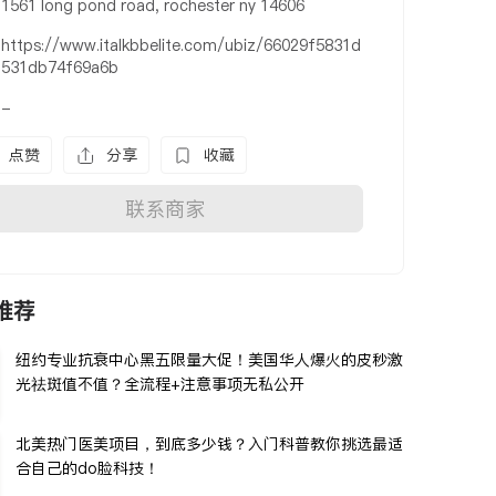
1561 long pond road, rochester ny 14606
https://www.italkbbelite.com/ubiz/66029f5831d
531db74f69a6b
-
点赞
分享
收藏
联系商家
推荐
纽约专业抗衰中心黑五限量大促！美国华人爆火的皮秒激
光祛斑值不值？全流程+注意事项无私公开
北美热门医美项目，到底多少钱？入门科普教你挑选最适
合自己的do脸科技！