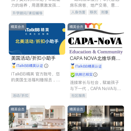
力的培养，用愿景激发孩子
房东房客、地产交易、意外
的学习潜力和动力。理念：
伤害、车祸重伤、商业诉
人身伤害
移民
刑事
升学顾问/课后辅导
拥有成长型心态是成功的基
讼、商标注册、移民信托、
车祸理赔
民事
房地产
石。
建筑合同、刑事案件全包办
信托/遗嘱
商业
商标注册
精英会员
精英会员
索赔
律师-其它
保释
美国活动/折扣小助手
CAPA NOVA北维华裔家
长会
iTalkBB精英认证
iTalkBB精英认证
iTalkBB精英 官方账号。您
执照已核实
的美国生活福利播报员，精
连接家长与社会，赋能孩子
选独家折扣、本地活动与专
与下一代，CAPA NoVA与您
业讲座，第一时间享受您的
携手建设包容、公平、充满
活动/折扣
社区服务
专属福利。
希望的社区。
精英会员
精英会员