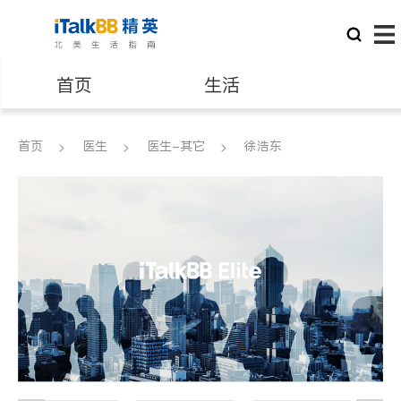
首页
生活
医生
律师
首页
医生
医生-其它
徐浩东
保险理财
房地产租售
建筑装修
教育
养老
非盈利组织