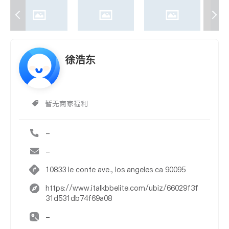
徐浩东
暂无商家福利
-
-
10833 le conte ave., los angeles ca 90095
https://www.italkbbelite.com/ubiz/66029f3f
31d531db74f69a08
-