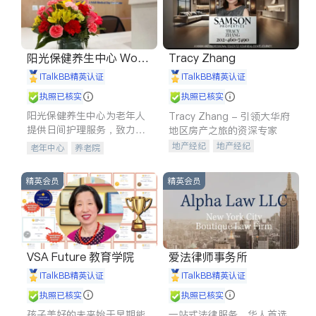
阳光保健养生中心 World
Tracy Zhang
shine
iTalkBB精英认证
iTalkBB精英认证
执照已核实
执照已核实
阳光保健养生中心为老年人
Tracy Zhang - 引领大华府
提供日间护理服务，致力于
地区房产之旅的资深专家
通过持续的护理创新来有效
地产经纪
地产经纪
老年中心
养老院
提升老年人的生活质量。
地产投资
商业地产
商铺租售
开发商建商
精英会员
精英会员
VSA Future 教育学院
爱法律师事务所
iTalkBB精英认证
iTalkBB精英认证
执照已核实
执照已核实
孩子美好的未来始于早期能
一站式法律服务，华人首选.