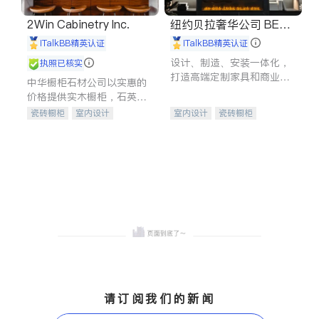
2Win Cabinetry Inc.
纽约贝拉奢华公司 BELL
A LUXE
iTalkBB精英认证
iTalkBB精英认证
设计、制造、安装一体化，
执照已核实
打造高端定制家具和商业空
中华橱柜石材公司以实惠的
间
价格提供实木橱柜，石英石
台面，多种优质不锈钢水
瓷砖橱柜
室内设计
室内设计
瓷砖橱柜
槽、水龙头与抽油烟机。品
建筑设计
卫浴洁具
卫浴洁具
地板建材
质厨房，家的选择。
室内装修
售前软装staging
室内装修
请订阅我们的新闻