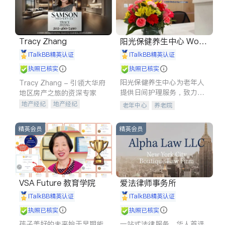
Tracy Zhang
阳光保健养生中心 World
shine
iTalkBB精英认证
iTalkBB精英认证
执照已核实
执照已核实
阳光保健养生中心为老年人
Tracy Zhang - 引领大华府
提供日间护理服务，致力于
地区房产之旅的资深专家
通过持续的护理创新来有效
地产经纪
地产经纪
老年中心
养老院
提升老年人的生活质量。
地产投资
商业地产
商铺租售
开发商建商
精英会员
精英会员
VSA Future 教育学院
爱法律师事务所
iTalkBB精英认证
iTalkBB精英认证
执照已核实
执照已核实
孩子美好的未来始于早期能
一站式法律服务，华人首选.