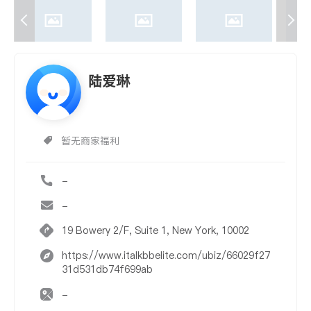
陆爱琳
暂无商家福利
-
-
19 Bowery 2/F, Suite 1, New York, 10002
https://www.italkbbelite.com/ubiz/66029f27
31d531db74f699ab
-