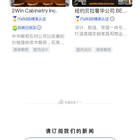
2Win Cabinetry Inc.
纽约贝拉奢华公司 BELL
A LUXE
iTalkBB精英认证
iTalkBB精英认证
设计、制造、安装一体化，
执照已核实
打造高端定制家具和商业空
中华橱柜石材公司以实惠的
间
价格提供实木橱柜，石英石
台面，多种优质不锈钢水
瓷砖橱柜
室内设计
室内设计
瓷砖橱柜
槽、水龙头与抽油烟机。品
建筑设计
卫浴洁具
卫浴洁具
地板建材
质厨房，家的选择。
室内装修
售前软装staging
室内装修
请订阅我们的新闻