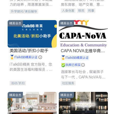
力的培养，用愿景激发孩子
房东房客、地产交易、意外
的学习潜力和动力。理念：
伤害、车祸重伤、商业诉
人身伤害
移民
刑事
升学顾问/课后辅导
拥有成长型心态是成功的基
讼、商标注册、移民信托、
车祸理赔
民事
房地产
石。
建筑合同、刑事案件全包办
信托/遗嘱
商业
商标注册
精英会员
精英会员
索赔
律师-其它
保释
美国活动/折扣小助手
CAPA NOVA北维华裔家
长会
iTalkBB精英认证
iTalkBB精英认证
iTalkBB精英 官方账号。您
执照已核实
的美国生活福利播报员，精
连接家长与社会，赋能孩子
选独家折扣、本地活动与专
与下一代，CAPA NoVA与您
业讲座，第一时间享受您的
携手建设包容、公平、充满
活动/折扣
社区服务
专属福利。
希望的社区。
精英会员
精英会员