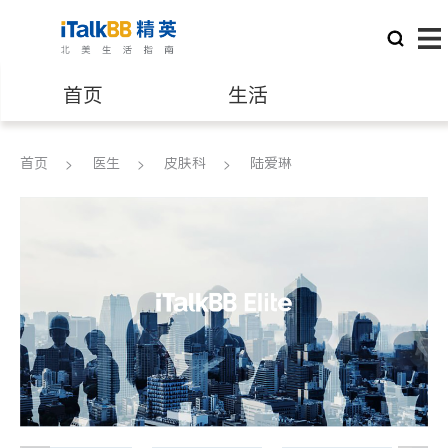
首页
生活
医生
律师
首页
医生
皮肤科
陆爱琳
保险理财
房地产租售
建筑装修
教育
养老
非盈利组织