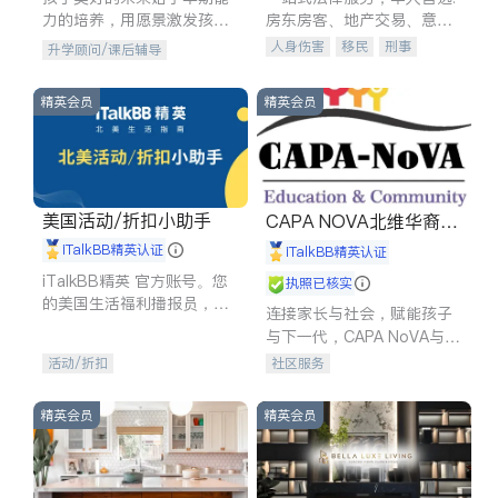
力的培养，用愿景激发孩子
房东房客、地产交易、意外
的学习潜力和动力。理念：
伤害、车祸重伤、商业诉
人身伤害
移民
刑事
升学顾问/课后辅导
拥有成长型心态是成功的基
讼、商标注册、移民信托、
车祸理赔
民事
房地产
石。
建筑合同、刑事案件全包办
信托/遗嘱
商业
商标注册
精英会员
精英会员
索赔
律师-其它
保释
美国活动/折扣小助手
CAPA NOVA北维华裔家
长会
iTalkBB精英认证
iTalkBB精英认证
iTalkBB精英 官方账号。您
执照已核实
的美国生活福利播报员，精
连接家长与社会，赋能孩子
选独家折扣、本地活动与专
与下一代，CAPA NoVA与您
业讲座，第一时间享受您的
携手建设包容、公平、充满
活动/折扣
社区服务
专属福利。
希望的社区。
精英会员
精英会员