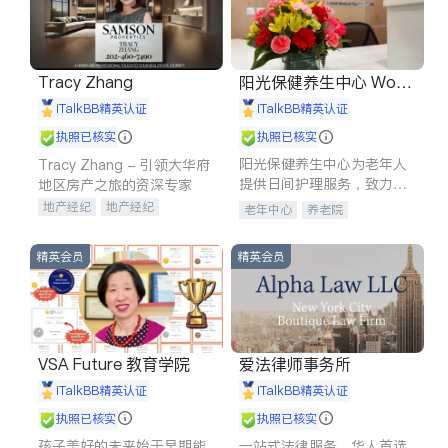
Tracy Zhang
阳光保健养生中心 World
shine
iTalkBB精英认证
iTalkBB精英认证
执照已核实
执照已核实
阳光保健养生中心为老年人
Tracy Zhang - 引领大华府
提供日间护理服务，致力于
地区房产之旅的资深专家
通过持续的护理创新来有效
地产经纪
地产经纪
老年中心
养老院
提升老年人的生活质量。
地产投资
商业地产
商铺租售
开发商建商
精英会员
精英会员
VSA Future 教育学院
爱法律师事务所
iTalkBB精英认证
iTalkBB精英认证
执照已核实
执照已核实
孩子美好的未来始于早期能
一站式法律服务，华人首选.