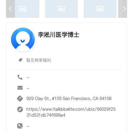
李淞川医学博士
暂无商家福利
-
-
929 Clay St., #105 San Francisco, CA 94108
https://www.italkbbelite.com/ubiz/66029f25
31d531db74f699a4
-