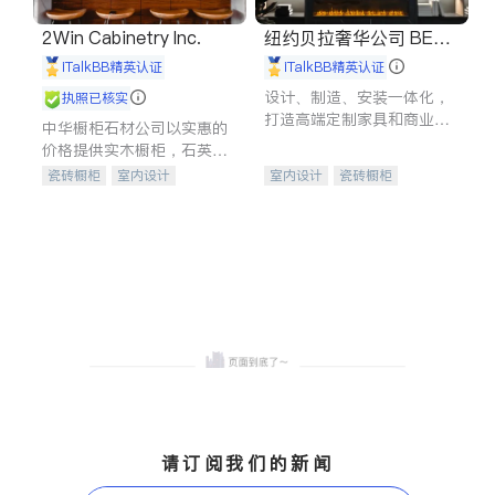
2Win Cabinetry Inc.
纽约贝拉奢华公司 BELL
A LUXE
iTalkBB精英认证
iTalkBB精英认证
设计、制造、安装一体化，
执照已核实
打造高端定制家具和商业空
中华橱柜石材公司以实惠的
间
价格提供实木橱柜，石英石
台面，多种优质不锈钢水
瓷砖橱柜
室内设计
室内设计
瓷砖橱柜
槽、水龙头与抽油烟机。品
建筑设计
卫浴洁具
卫浴洁具
地板建材
质厨房，家的选择。
室内装修
售前软装staging
室内装修
请订阅我们的新闻