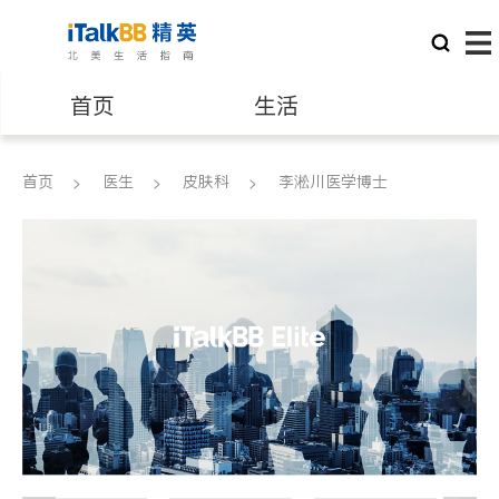
首页
生活
医生
律师
首页
医生
皮肤科
李淞川医学博士
保险理财
房地产租售
建筑装修
教育
养老
非盈利组织