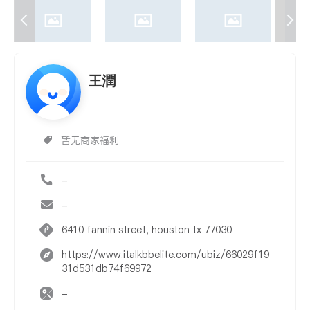
王潤
暂无商家福利
-
-
6410 fannin street, houston tx 77030
https://www.italkbbelite.com/ubiz/66029f19
31d531db74f69972
-