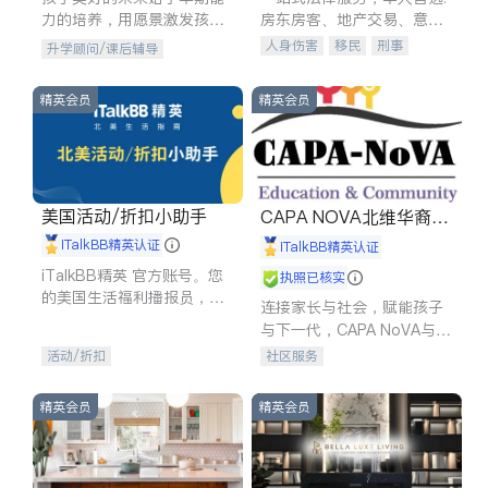
力的培养，用愿景激发孩子
房东房客、地产交易、意外
的学习潜力和动力。理念：
伤害、车祸重伤、商业诉
人身伤害
移民
刑事
升学顾问/课后辅导
拥有成长型心态是成功的基
讼、商标注册、移民信托、
车祸理赔
民事
房地产
石。
建筑合同、刑事案件全包办
信托/遗嘱
商业
商标注册
精英会员
精英会员
索赔
律师-其它
保释
美国活动/折扣小助手
CAPA NOVA北维华裔家
长会
iTalkBB精英认证
iTalkBB精英认证
iTalkBB精英 官方账号。您
执照已核实
的美国生活福利播报员，精
连接家长与社会，赋能孩子
选独家折扣、本地活动与专
与下一代，CAPA NoVA与您
业讲座，第一时间享受您的
携手建设包容、公平、充满
活动/折扣
社区服务
专属福利。
希望的社区。
精英会员
精英会员