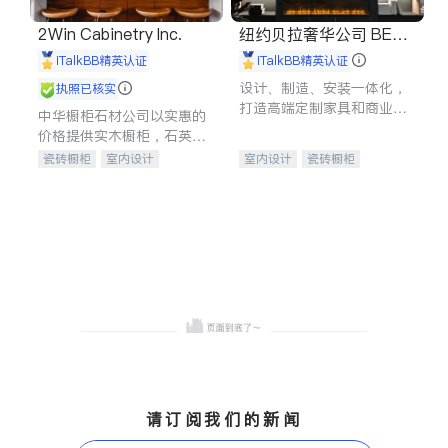
2Win Cabinetry Inc.
纽约贝拉奢华公司 BELL
A LUXE
iTalkBB精英认证
iTalkBB精英认证
设计、制造、安装一体化，
执照已核实
打造高端定制家具和商业空
中华橱柜石材公司以实惠的
间
价格提供实木橱柜，石英石
台面，多种优质不锈钢水
瓷砖橱柜
室内设计
室内设计
瓷砖橱柜
槽、水龙头与抽油烟机。品
建筑设计
卫浴洁具
卫浴洁具
地板建材
质厨房，家的选择。
室内装修
售前软装staging
室内装修
请订阅我们的新闻