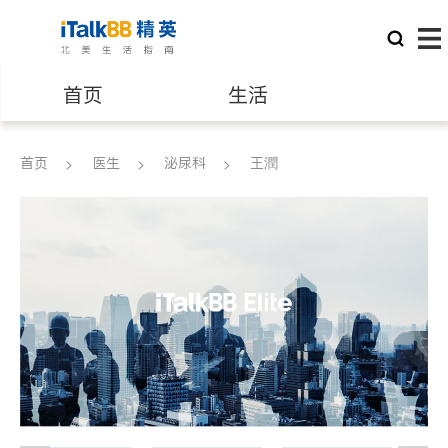
首页
生活
医生
律师
首页
医生
泌尿科
王潤
保险理财
房地产租售
建筑装修
教育
养老
非盈利组织