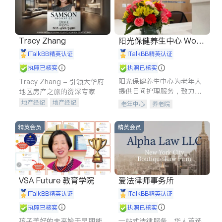
Tracy Zhang
阳光保健养生中心 World
shine
iTalkBB精英认证
iTalkBB精英认证
执照已核实
执照已核实
阳光保健养生中心为老年人
Tracy Zhang - 引领大华府
提供日间护理服务，致力于
地区房产之旅的资深专家
通过持续的护理创新来有效
地产经纪
地产经纪
老年中心
养老院
提升老年人的生活质量。
地产投资
商业地产
商铺租售
开发商建商
精英会员
精英会员
VSA Future 教育学院
爱法律师事务所
iTalkBB精英认证
iTalkBB精英认证
执照已核实
执照已核实
孩子美好的未来始于早期能
一站式法律服务，华人首选.