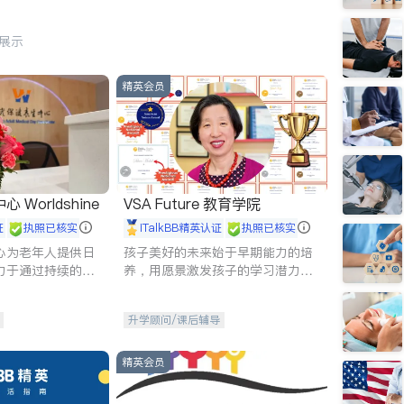
行展示
精英会员
Worldshine
VSA Future 教育学院
证
执照已核实
iTalkBB精英认证
执照已核实
心为老年人提供日
孩子美好的未来始于早期能力的培
力于通过持续的护
养，用愿景激发孩子的学习潜力和
升老年人的生活质
动力。理念：拥有成长型心态是成
功的基石。
升学顾问/课后辅导
精英会员