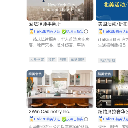
爱法律师事务所
美国活动/折
iTalkBB精英认证
执照已核实
iTalkBB精英认
一站式法律服务，华人首选.房东房
iTalkBB精英
客、地产交易、意外伤害、车祸重
生活福利播报员
伤、商业诉讼、商标注册、移民信
本地活动与专业
托、建筑合同、刑事案件全包办
受您的专属福利
人身伤害
移民
刑事
车祸理赔
活动/折扣
民事
房地产
信托/遗嘱
商业
商标注册
索赔
律师-其它
保释
精英会员
精英会员
2Win Cabinetry Inc.
纽约贝拉奢华公司 BELLA
E
iTalkBB精英认证
执照已核实
iTalkBB精英认
中华橱柜石材公司以实惠的价格提
设计、制造、安