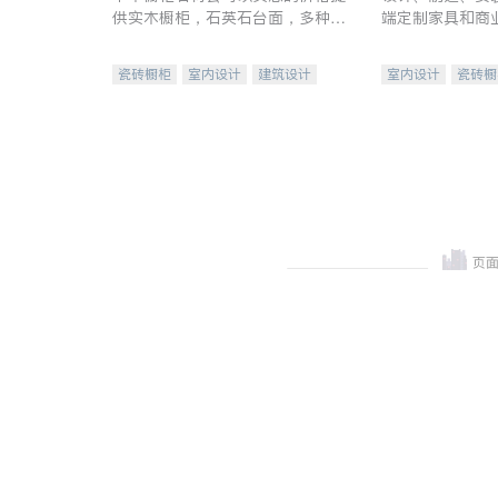
供实木橱柜，石英石台面，多种优
端定制家具和商
质不锈钢水槽、水龙头与抽油烟
机。品质厨房，家的选择。
瓷砖橱柜
室内设计
建筑设计
室内设计
瓷砖橱
卫浴洁具
室内装修
地板建材
售前软
室内装修