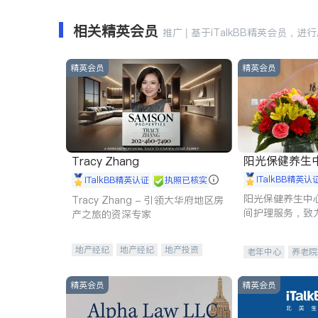
相关精英会员
推广 | 基于iTalkBB精英会员，进
精英会员
精英会员
阳光保健养生中心 
Tracy Zhang
iTalkBB精英认
iTalkBB精英认证
执照已核实
阳光保健养生中
Tracy Zhang - 引领大华府地区房
间护理服务，致
产之旅的资深专家
理创新来有效提
量。
地产经纪
地产经纪
地产投资
老年中心
养老院
商业地产
商铺租售
开发商建商
精英会员
精英会员