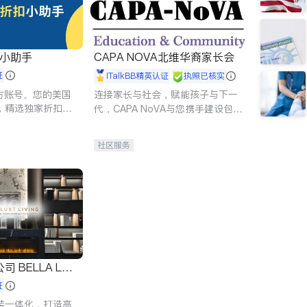
扣小助手
CAPA NOVA北维华裔家长会
证
iTalkBB精英认证
执照已核实
 官方账号。您的美国
连接家长与社会，赋能孩子与下一
，精选独家折扣、
代，CAPA NoVA与您携手建设包
讲座，第一时间享
容、公平、充满希望的社区。
。
社区服务
 LUX
证
装一体化，打造高