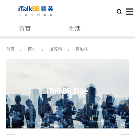
首页
生活
医生
律师
首页
医生
麻醉科
葛加林
保险理财
房地产租售
建筑装修
教育
养老
非盈利组织