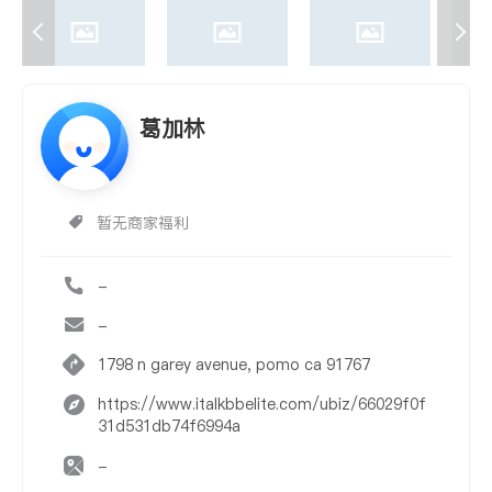
葛加林
暂无商家福利
-
-
1798 n garey avenue, pomo ca 91767
https://www.italkbbelite.com/ubiz/66029f0f
31d531db74f6994a
-