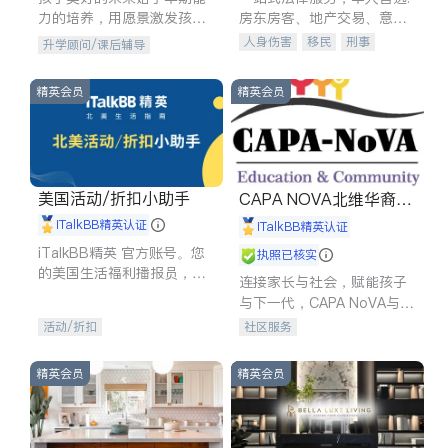
力的培养，用愿景激发孩子
房东房客、地产交易、意外
的学习潜力和动力。理念：
伤害、车祸重伤、商业诉
人身伤害
移民
刑事
升学顾问/课后辅导
拥有成长型心态是成功的基
讼、商标注册、移民信托、
车祸理赔
民事
房地产
石。
建筑合同、刑事案件全包办
信托/遗嘱
商业
商标注册
精英会员
精英会员
索赔
律师-其它
保释
美国活动/折扣小助手
CAPA NOVA北维华裔家
长会
iTalkBB精英认证
iTalkBB精英认证
iTalkBB精英 官方账号。您
执照已核实
的美国生活福利播报员，精
连接家长与社会，赋能孩子
选独家折扣、本地活动与专
与下一代，CAPA NoVA与您
业讲座，第一时间享受您的
携手建设包容、公平、充满
活动/折扣
社区服务
专属福利。
希望的社区。
精英会员
精英会员