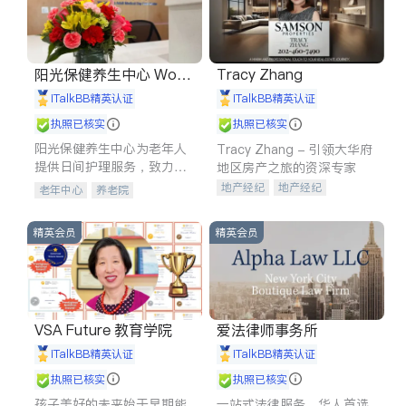
阳光保健养生中心 World
Tracy Zhang
shine
iTalkBB精英认证
iTalkBB精英认证
执照已核实
执照已核实
阳光保健养生中心为老年人
Tracy Zhang - 引领大华府
提供日间护理服务，致力于
地区房产之旅的资深专家
通过持续的护理创新来有效
地产经纪
地产经纪
老年中心
养老院
提升老年人的生活质量。
地产投资
商业地产
商铺租售
开发商建商
精英会员
精英会员
VSA Future 教育学院
爱法律师事务所
iTalkBB精英认证
iTalkBB精英认证
执照已核实
执照已核实
孩子美好的未来始于早期能
一站式法律服务，华人首选.