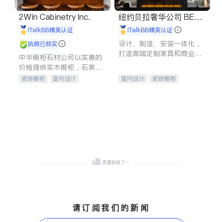
2Win Cabinetry Inc.
纽约贝拉奢华公司 BELL
A LUXE
iTalkBB精英认证
iTalkBB精英认证
设计、制造、安装一体化，
执照已核实
打造高端定制家具和商业空
中华橱柜石材公司以实惠的
间
价格提供实木橱柜，石英石
台面，多种优质不锈钢水
瓷砖橱柜
室内设计
室内设计
瓷砖橱柜
槽、水龙头与抽油烟机。品
建筑设计
卫浴洁具
卫浴洁具
地板建材
质厨房，家的选择。
室内装修
售前软装staging
室内装修
请订阅我们的新闻