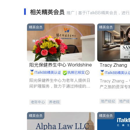
相关精英会员
推广 | 基于iTalkBB精英会员，进
精英会员
精英会员
阳光保健养生中心 Worldshine
Tracy Zhang
iTalkBB精英认证
执照已核实
iTalkBB精英认
阳光保健养生中心为老年人提供日
Tracy Zhan
间护理服务，致力于通过持续的护
产之旅的资深专
理创新来有效提升老年人的生活质
量。
地产经纪
地产经
老年中心
养老院
商业地产
商铺
精英会员
精英会员