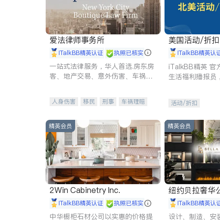
爱法律师事务所
美国活动/折
iTalkBB精英认证
执照已核实
iTalkBB精英认
一站式法律服务，华人首选.房东房
iTalkBB精英
客、地产交易、意外伤害、车祸重
生活福利播报员
伤、商业诉讼、商标注册、移民信
本地活动与专业
托、建筑合同、刑事案件全包办
受您的专属福利
人身伤害
移民
刑事
车祸理赔
活动/折扣
民事
房地产
信托/遗嘱
商业
商标注册
索赔
律师-其它
保释
精英会员
精英会员
2Win Cabinetry Inc.
纽约贝拉奢华公司 BELLA
E
iTalkBB精英认证
执照已核实
iTalkBB精英认
中华橱柜石材公司以实惠的价格提
设计、制造、安