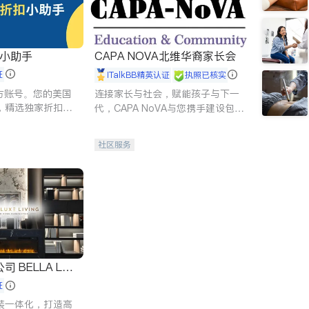
扣小助手
CAPA NOVA北维华裔家长会
证
iTalkBB精英认证
执照已核实
 官方账号。您的美国
连接家长与社会，赋能孩子与下一
，精选独家折扣、
代，CAPA NoVA与您携手建设包
讲座，第一时间享
容、公平、充满希望的社区。
。
社区服务
 LUX
证
装一体化，打造高