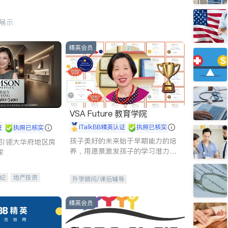
行展示
精英会员
VSA Future 教育学院
iTalkBB精英认证
执照已核实
证
执照已核实
孩子美好的未来始于早期能力的培
g - 引领大华府地区房
养，用愿景激发孩子的学习潜力和
家
动力。理念：拥有成长型心态是成
功的基石。
纪
地产投资
升学顾问/课后辅导
租售
开发商建商
精英会员