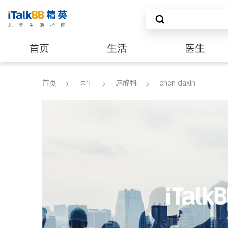
首页
生活
医生
养老
非盈利组织
首页
医生
麻醉科
chen daxin