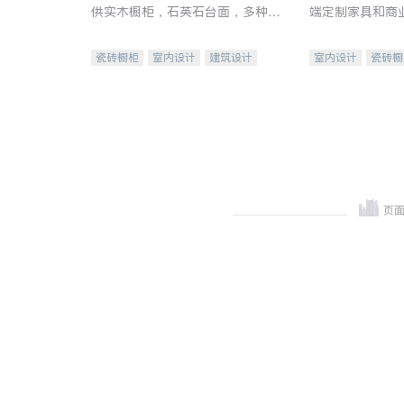
供实木橱柜，石英石台面，多种优
端定制家具和商
质不锈钢水槽、水龙头与抽油烟
机。品质厨房，家的选择。
瓷砖橱柜
室内设计
建筑设计
室内设计
瓷砖橱
卫浴洁具
室内装修
地板建材
售前软
室内装修