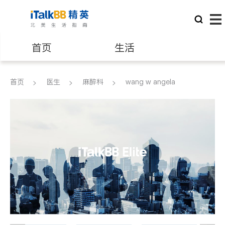
首页
生活
医生
律师
首页
医生
麻醉科
wang w angela
保险理财
房地产租售
建筑装修
教育
养老
非盈利组织