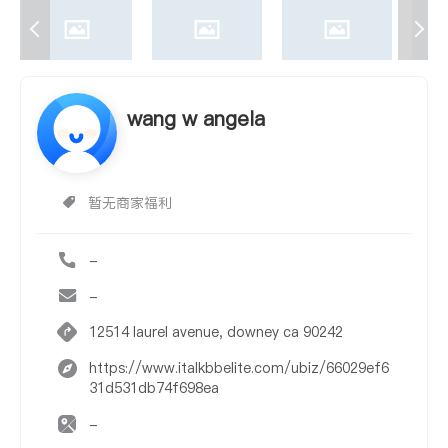
wang w angela
暂无商家福利
-
-
12514 laurel avenue, downey ca 90242
https://www.italkbbelite.com/ubiz/66029ef6
31d531db74f698ea
-