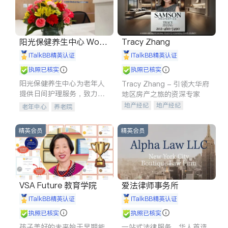
阳光保健养生中心 World
Tracy Zhang
shine
iTalkBB精英认证
iTalkBB精英认证
执照已核实
执照已核实
阳光保健养生中心为老年人
Tracy Zhang - 引领大华府
提供日间护理服务，致力于
地区房产之旅的资深专家
通过持续的护理创新来有效
地产经纪
地产经纪
老年中心
养老院
提升老年人的生活质量。
地产投资
商业地产
商铺租售
开发商建商
精英会员
精英会员
VSA Future 教育学院
爱法律师事务所
iTalkBB精英认证
iTalkBB精英认证
执照已核实
执照已核实
孩子美好的未来始于早期能
一站式法律服务，华人首选.