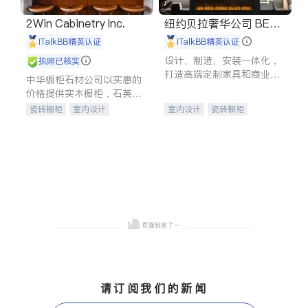
2Win Cabinetry Inc.
纽约贝拉奢华公司 BELL
A LUXE
iTalkBB精英认证
iTalkBB精英认证
设计、制造、安装一体化，
执照已核实
打造高端定制家具和商业空
中华橱柜石材公司以实惠的
间
价格提供实木橱柜，石英石
台面，多种优质不锈钢水
瓷砖橱柜
室内设计
室内设计
瓷砖橱柜
槽、水龙头与抽油烟机。品
建筑设计
卫浴洁具
卫浴洁具
地板建材
质厨房，家的选择。
室内装修
售前软装staging
室内装修
请订阅我们的新闻