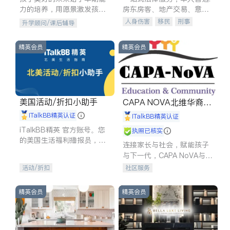
力的培养，用愿景激发孩子
房东房客、地产交易、意外
的学习潜力和动力。理念：
伤害、车祸重伤、商业诉
人身伤害
移民
刑事
升学顾问/课后辅导
拥有成长型心态是成功的基
讼、商标注册、移民信托、
车祸理赔
民事
房地产
石。
建筑合同、刑事案件全包办
信托/遗嘱
商业
商标注册
精英会员
精英会员
索赔
律师-其它
保释
美国活动/折扣小助手
CAPA NOVA北维华裔家
长会
iTalkBB精英认证
iTalkBB精英认证
iTalkBB精英 官方账号。您
执照已核实
的美国生活福利播报员，精
连接家长与社会，赋能孩子
选独家折扣、本地活动与专
与下一代，CAPA NoVA与您
业讲座，第一时间享受您的
携手建设包容、公平、充满
活动/折扣
社区服务
专属福利。
希望的社区。
精英会员
精英会员