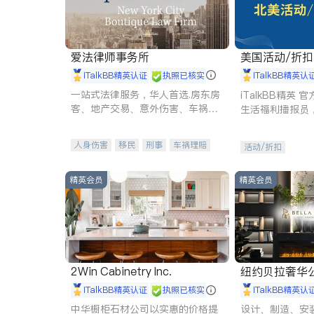
爱法律师事务所
美国活动/折
iTalkBB精英认证
执照已核实
iTalkBB精英认
一站式法律服务，华人首选.房东房
iTalkBB精英
客、地产交易、意外伤害、车祸重
生活福利播报员
伤、商业诉讼、商标注册、移民信
本地活动与专业
托、建筑合同、刑事案件全包办
受您的专属福利
人身伤害
移民
刑事
车祸理赔
活动/折扣
民事
房地产
信托/遗嘱
商业
商标注册
索赔
律师-其它
保释
精英会员
精英会员
2Win Cabinetry Inc.
纽约贝拉奢华公司 BELLA
E
iTalkBB精英认证
执照已核实
iTalkBB精英认
中华橱柜石材公司以实惠的价格提
设计、制造、安