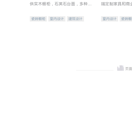
供实木橱柜，石英石台面，多种优
端定制家具和商
质不锈钢水槽、水龙头与抽油烟
机。品质厨房，家的选择。
瓷砖橱柜
室内设计
建筑设计
室内设计
瓷砖橱
卫浴洁具
室内装修
地板建材
售前软
室内装修