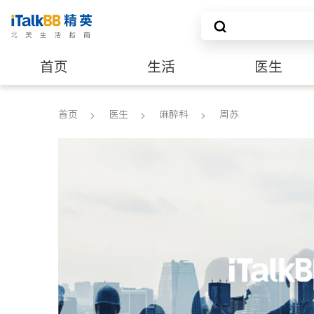
首页
生活
医生
养老
非盈利组织
首页
医生
麻醉科
周苏