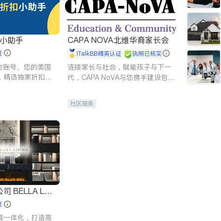
扣小助手
CAPA NOVA北维华裔家长会
证
iTalkBB精英认证
执照已核实
 官方账号。您的美国
连接家长与社会，赋能孩子与下一
，精选独家折扣、
代，CAPA NoVA与您携手建设包
讲座，第一时间享
容、公平、充满希望的社区。
。
社区服务
 LUX
证
装一体化，打造高