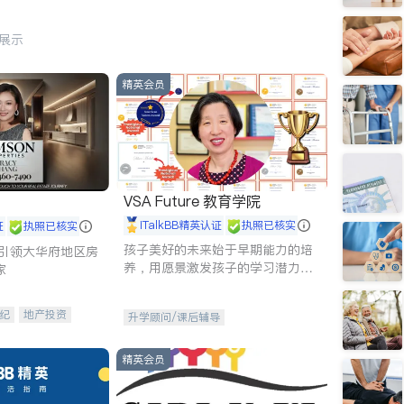
行展示
精英会员
VSA Future 教育学院
iTalkBB精英认证
执照已核实
证
执照已核实
孩子美好的未来始于早期能力的培
g - 引领大华府地区房
养，用愿景激发孩子的学习潜力和
家
动力。理念：拥有成长型心态是成
功的基石。
纪
地产投资
升学顾问/课后辅导
租售
开发商建商
精英会员