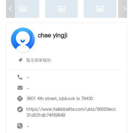
chae yingji
暂无商家福利
-
-
3601 4th street, lubbock tx 79430
https://www.italkbbelite.com/ubiz/66029ecc
31d531db74f69849
-