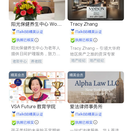
阳光保健养生中心 World
Tracy Zhang
shine
iTalkBB精英认证
iTalkBB精英认证
执照已核实
执照已核实
阳光保健养生中心为老年人
Tracy Zhang - 引领大华府
提供日间护理服务，致力于
地区房产之旅的资深专家
通过持续的护理创新来有效
地产经纪
地产经纪
老年中心
养老院
提升老年人的生活质量。
地产投资
商业地产
商铺租售
开发商建商
精英会员
精英会员
VSA Future 教育学院
爱法律师事务所
iTalkBB精英认证
iTalkBB精英认证
执照已核实
执照已核实
孩子美好的未来始于早期能
一站式法律服务，华人首选.