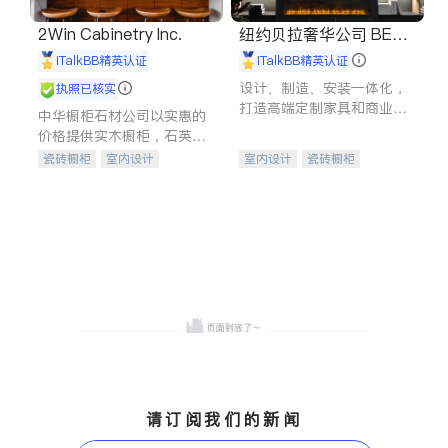
2Win Cabinetry Inc.
纽约贝拉奢华公司 BELL
A LUXE
iTalkBB精英认证
iTalkBB精英认证
设计、制造、安装一体化，
执照已核实
打造高端定制家具和商业空
中华橱柜石材公司以实惠的
间
价格提供实木橱柜，石英石
台面，多种优质不锈钢水
瓷砖橱柜
室内设计
室内设计
瓷砖橱柜
槽、水龙头与抽油烟机。品
建筑设计
卫浴洁具
卫浴洁具
地板建材
质厨房，家的选择。
室内装修
售前软装staging
室内装修
请订阅我们的新闻