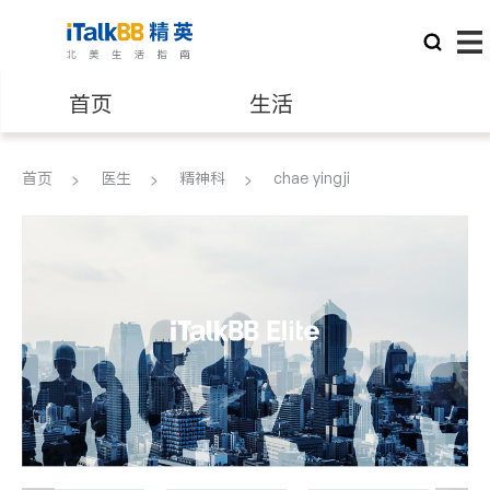
首页
生活
医生
律师
首页
医生
精神科
chae yingji
保险理财
房地产租售
建筑装修
教育
养老
非盈利组织