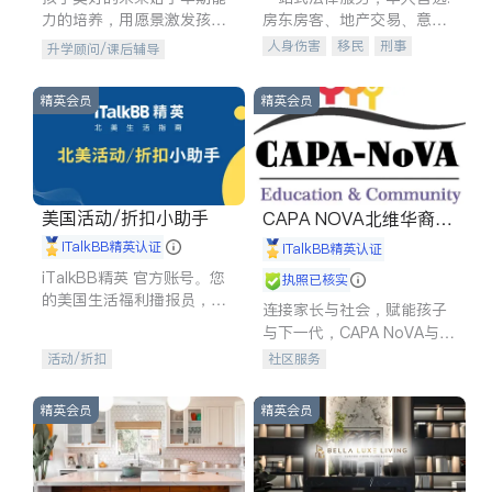
力的培养，用愿景激发孩子
房东房客、地产交易、意外
的学习潜力和动力。理念：
伤害、车祸重伤、商业诉
人身伤害
移民
刑事
升学顾问/课后辅导
拥有成长型心态是成功的基
讼、商标注册、移民信托、
车祸理赔
民事
房地产
石。
建筑合同、刑事案件全包办
信托/遗嘱
商业
商标注册
精英会员
精英会员
索赔
律师-其它
保释
美国活动/折扣小助手
CAPA NOVA北维华裔家
长会
iTalkBB精英认证
iTalkBB精英认证
iTalkBB精英 官方账号。您
执照已核实
的美国生活福利播报员，精
连接家长与社会，赋能孩子
选独家折扣、本地活动与专
与下一代，CAPA NoVA与您
业讲座，第一时间享受您的
携手建设包容、公平、充满
活动/折扣
社区服务
专属福利。
希望的社区。
精英会员
精英会员