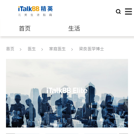
首页
生活
医生
律师
首页
医生
家庭医生
梁良医学博士
保险理财
房地产租售
建筑装修
教育
养老
非盈利组织