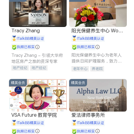
Tracy Zhang
阳光保健养生中心 World
shine
iTalkBB精英认证
iTalkBB精英认证
执照已核实
执照已核实
阳光保健养生中心为老年人
Tracy Zhang - 引领大华府
提供日间护理服务，致力于
地区房产之旅的资深专家
通过持续的护理创新来有效
地产经纪
地产经纪
老年中心
养老院
提升老年人的生活质量。
地产投资
商业地产
商铺租售
开发商建商
精英会员
精英会员
VSA Future 教育学院
爱法律师事务所
iTalkBB精英认证
iTalkBB精英认证
执照已核实
执照已核实