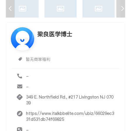
梁良医学博士
暂无商家福利
-
-
349 E. Northfield Rd., #217 Livingston NJ 070
39
https://www.italkbbelite.com/ubiz/66029ec3
31d531db74f69825
-