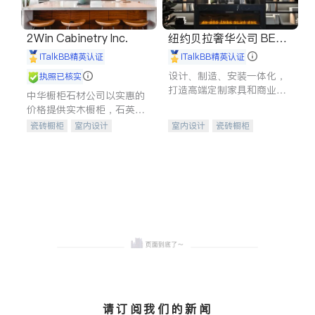
2Win Cabinetry Inc.
纽约贝拉奢华公司 BELL
A LUXE
iTalkBB精英认证
iTalkBB精英认证
设计、制造、安装一体化，
执照已核实
打造高端定制家具和商业空
中华橱柜石材公司以实惠的
间
价格提供实木橱柜，石英石
台面，多种优质不锈钢水
瓷砖橱柜
室内设计
室内设计
瓷砖橱柜
槽、水龙头与抽油烟机。品
建筑设计
卫浴洁具
卫浴洁具
地板建材
质厨房，家的选择。
室内装修
售前软装staging
室内装修
请订阅我们的新闻