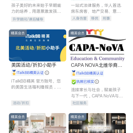
孩子美好的未来始于早期能
一站式法律服务，华人首选.
力的培养，用愿景激发孩子
房东房客、地产交易、意外
的学习潜力和动力。理念：
伤害、车祸重伤、商业诉
人身伤害
移民
刑事
升学顾问/课后辅导
拥有成长型心态是成功的基
讼、商标注册、移民信托、
车祸理赔
民事
房地产
石。
建筑合同、刑事案件全包办
信托/遗嘱
商业
商标注册
精英会员
精英会员
索赔
律师-其它
保释
美国活动/折扣小助手
CAPA NOVA北维华裔家
长会
iTalkBB精英认证
iTalkBB精英认证
iTalkBB精英 官方账号。您
执照已核实
的美国生活福利播报员，精
连接家长与社会，赋能孩子
选独家折扣、本地活动与专
与下一代，CAPA NoVA与您
业讲座，第一时间享受您的
携手建设包容、公平、充满
活动/折扣
社区服务
专属福利。
希望的社区。
精英会员
精英会员