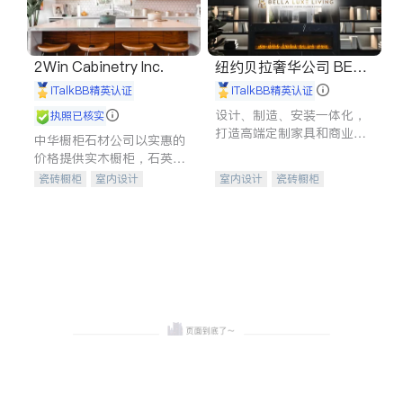
2Win Cabinetry Inc.
纽约贝拉奢华公司 BELL
A LUXE
iTalkBB精英认证
iTalkBB精英认证
设计、制造、安装一体化，
执照已核实
打造高端定制家具和商业空
中华橱柜石材公司以实惠的
间
价格提供实木橱柜，石英石
台面，多种优质不锈钢水
瓷砖橱柜
室内设计
室内设计
瓷砖橱柜
槽、水龙头与抽油烟机。品
建筑设计
卫浴洁具
卫浴洁具
地板建材
质厨房，家的选择。
室内装修
售前软装staging
室内装修