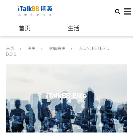
首页
生活
医生
律师
首页
医生
家庭医生
JEON, PETER D.,
D.D.S.
保险理财
房地产租售
建筑装修
教育
养老
非盈利组织