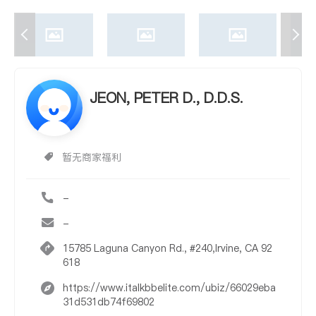
JEON, PETER D., D.D.S.
暂无商家福利
-
-
15785 Laguna Canyon Rd., #240,Irvine, CA 92
618
https://www.italkbbelite.com/ubiz/66029eba
31d531db74f69802