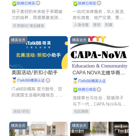
执照已核实
执照已核实
孩子美好的未来始于早期能
一站式法律服务，华人首选.
力的培养，用愿景激发孩子
房东房客、地产交易、意外
的学习潜力和动力。理念：
伤害、车祸重伤、商业诉
人身伤害
移民
刑事
升学顾问/课后辅导
拥有成长型心态是成功的基
讼、商标注册、移民信托、
车祸理赔
民事
房地产
石。
建筑合同、刑事案件全包办
信托/遗嘱
商业
商标注册
精英会员
精英会员
索赔
律师-其它
保释
美国活动/折扣小助手
CAPA NOVA北维华裔家
长会
iTalkBB精英认证
iTalkBB精英认证
iTalkBB精英 官方账号。您
执照已核实
的美国生活福利播报员，精
连接家长与社会，赋能孩子
选独家折扣、本地活动与专
与下一代，CAPA NoVA与您
业讲座，第一时间享受您的
携手建设包容、公平、充满
活动/折扣
社区服务
专属福利。
希望的社区。
精英会员
精英会员