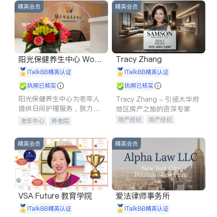
精英会员
精英会员
阳光保健养生中心 World
Tracy Zhang
shine
iTalkBB精英认证
iTalkBB精英认证
执照已核实
执照已核实
阳光保健养生中心为老年人
Tracy Zhang - 引领大华府
提供日间护理服务，致力于
地区房产之旅的资深专家
通过持续的护理创新来有效
地产经纪
地产经纪
老年中心
养老院
提升老年人的生活质量。
地产投资
商业地产
商铺租售
开发商建商
精英会员
精英会员
VSA Future 教育学院
爱法律师事务所
iTalkBB精英认证
iTalkBB精英认证